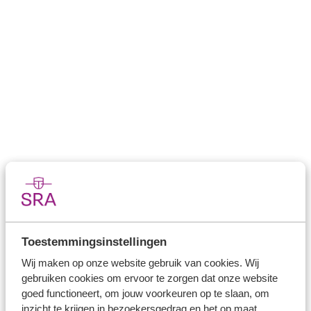
SKM1
AI
Box 3
Wwft / AMLR
Duurzaam ondernemen
Arbeidsrelaties
Alle dossiers
Populaire publicaties
Toestemmingsinstellingen
Wij maken op onze website gebruik van cookies. Wij
SRA-Steekproefmodel
gebruiken cookies om ervoor te zorgen dat onze website
goed functioneert, om jouw voorkeuren op te slaan, om
Praktijkhandreiking SKM1 & schaalbaarheid
inzicht te krijgen in bezoekersgedrag en het op maat