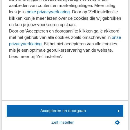
Praktijkhandreiking Materialiteit in de
aanbieden van content en marketinguitingen. Meer uitleg
accountantscontrole
lees je in
onze privacyverklaring
. Door op ’Zelf instellen’ te
klikken kun je meer lezen over de cookies die wij gebruiken
Praktijkhandreiking Continuïteit
en kun je jouw voorkeuren opslaan.
Praktijkhandreiking Consolidatie
Door op ’Accepteren en doorgaan' te klikken ga je akkoord
met het gebruik van alle cookies zoals omschreven in
onze
Rekenmodel Werkkostenregeling 2026
privacyverklaring
. Bij het niet accepteren van alle cookies
mis je een optimale gebruikerservaring van de website.
Lees meer bij ‘Zelf instellen’.
Speerpunten
Kwaliteit
Buitengewoon goede accountantskantoren
Accepteren en doorgaan
Zelf instellen