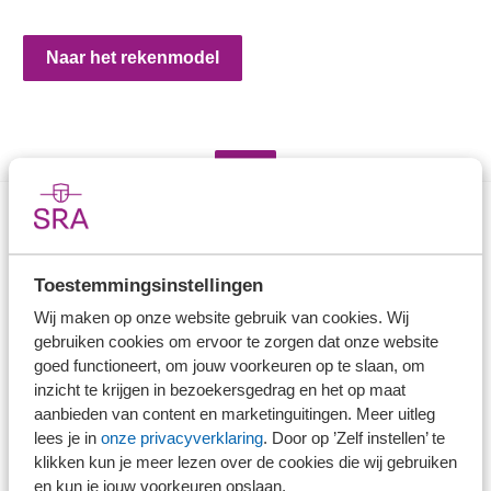
Naar het rekenmodel
Direct naar
Toestemmingsinstellingen
Stel je vaktechnische vraag
Wij maken op onze website gebruik van cookies. Wij
Branche in Zicht
gebruiken cookies om ervoor te zorgen dat onze website
Dossiers
goed functioneert, om jouw voorkeuren op te slaan, om
inzicht te krijgen in bezoekersgedrag en het op maat
Kantoorvinder
aanbieden van content en marketinguitingen. Meer uitleg
Nieuwsbank
lees je in
onze privacyverklaring
. Door op ’Zelf instellen’ te
klikken kun je meer lezen over de cookies die wij gebruiken
en kun je jouw voorkeuren opslaan.