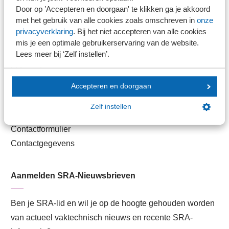
Handige links
Door op ’Accepteren en doorgaan' te klikken ga je akkoord
met het gebruik van alle cookies zoals omschreven in
onze
Veilig bestanden delen
privacyverklaring
. Bij het niet accepteren van alle cookies
SRA-gecertificeerd
mis je een optimale gebruikerservaring van de website.
Lees meer bij ‘Zelf instellen’.
Werken bij SRA
Lid worden
Accepteren en doorgaan
Contact
Zelf instellen
Contactformulier
Contactgegevens
Aanmelden SRA-Nieuwsbrieven
Ben je SRA-lid en wil je op de hoogte gehouden worden
van actueel vaktechnisch nieuws en recente SRA-