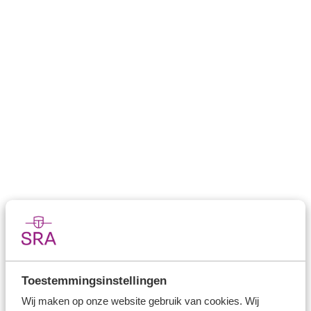
Standpunt Versterking governance grootste
accountantsorganisaties
Marktingrijpen creëert rechtsongelijkheid
Standpunt Medeverantwoordelijkheid
accountantsorganisatie
Introductie resultaatsverplichting?
Toestemmingsinstellingen
Wij maken op onze website gebruik van cookies. Wij