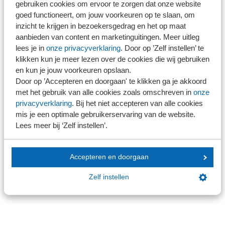
gebruiken cookies om ervoor te zorgen dat onze website
goed functioneert, om jouw voorkeuren op te slaan, om
inzicht te krijgen in bezoekersgedrag en het op maat
Standpunt Overheveling toezicht reguliere
aanbieden van content en marketinguitingen. Meer uitleg
vergunninghouders
lees je in
onze privacyverklaring
. Door op ’Zelf instellen’ te
AFM de facto en de jure verantwoordelijk
klikken kun je meer lezen over de cookies die wij gebruiken
voor uitvoering
en kun je jouw voorkeuren opslaan.
Door op ’Accepteren en doorgaan' te klikken ga je akkoord
met het gebruik van alle cookies zoals omschreven in
onze
privacyverklaring
. Bij het niet accepteren van alle cookies
mis je een optimale gebruikerservaring van de website.
Lees meer bij ‘Zelf instellen’.
Standpunt Aanwijsbevoegdheid NBA voor
ondernemingen zonder accountant
Accepteren en doorgaan
Beperkte reikwijdte
Zelf instellen