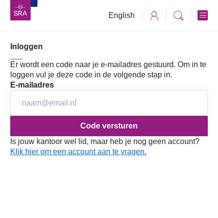
English
Inloggen
Dossiers
Dossier Wettelijke controledomein
Standpunten
Standpunten Wijzigingswet accountancysector
Er wordt een code naar je e-mailadres gestuurd. Om in te
loggen vul je deze code in de volgende stap in.
Van Audit Quality Indicators tot het instellen van een rvc
E-mailadres
bij de 'grootste' reguliere vergunninghouders: Waar staat
SRA voor? Bekijk wat we in het algemeen vinden van de
Wijzigingswet accountancysector en de wat ons betreft
onderliggende risicoregelreflex. Lees ook onze visie op
Is jouw kantoor wel lid, maar heb je nog geen account?
Klik hier om een account aan te vragen.
elke maatregel uit het wetsvoorstel die de praktijk van de
reguliere vergunninghouder raakt, en onze
aanbevelingen en oplossingsrichtingen.