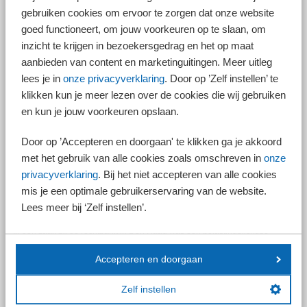
gebruiken cookies om ervoor te zorgen dat onze website
goed functioneert, om jouw voorkeuren op te slaan, om
Voorlopige aanslag
inzicht te krijgen in bezoekersgedrag en het op maat
aanbieden van content en marketinguitingen. Meer uitleg
Hoeveel inkomstenbelasting u over een jaar verschuldigd bent, kan pas
lees je in
onze privacyverklaring
. Door op ’Zelf instellen’ te
na afloop van het jaar exact worden vastgesteld. De inspecteur kan u
klikken kun je meer lezen over de cookies die wij gebruiken
daarom in de loop van het jaar al een voorlopige aanslag opleggen. U
kunt hier ook zelf om verzoeken, om zo belastingrente te beperken.
en kun je jouw voorkeuren opslaan.
Belastingrente
Door op ’Accepteren en doorgaan' te klikken ga je akkoord
Doet u aangifte vóór 1 mei volgend op het belastingjaar, dan moet u
met het gebruik van alle cookies zoals omschreven in
onze
soms belastingrente betalen als de berekening van de Belastingdienst
privacyverklaring
. Bij het niet accepteren van alle cookies
afwijkt van die van u. Doet u op of ná 1 mei aangifte, dan betaalt u altijd
belastingrente vanaf 1 juli volgend op het belastingjaar.
mis je een optimale gebruikerservaring van de website.
Lees meer bij ‘Zelf instellen’.
Voorlopige aanslag geweigerd
In een zaak bij de rechtbank in Den Haag was een belastingplichtige
niet uitgenodigd om aangifte te doen. Wel had hij zelf verzocht om een
voorlopige aanslag. De inspecteur had dit geweigerd, omdat niet binnen
Accepteren en doorgaan
de wettelijke termijn aangifte was gedaan. Toen de definitieve aanslag
uiteindelijk werd opgelegd, resulteerde dit in een te betalen
Zelf instellen
belastingrente van € 2.366.