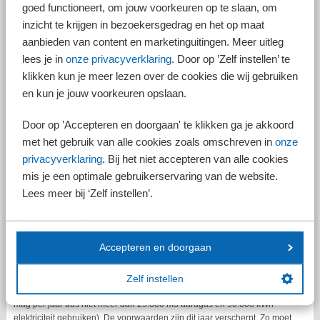
goed functioneert, om jouw voorkeuren op te slaan, om
inzicht te krijgen in bezoekersgedrag en het op maat
aanbieden van content en marketinguitingen. Meer uitleg
Subsidieregeling Verduurzaming MKB (SVM)
lees je in
onze privacyverklaring
. Door op ’Zelf instellen’ te
Met de SVM kunnen mkb-ondernemers een vergoeding krijgen voor de
klikken kun je meer lezen over de cookies die wij gebruiken
inhuur van een energieadviseur voor een energieadvies op maat en
en kun je jouw voorkeuren opslaan.
voor hulp bij het uitvoeren van het advies. De SVM is niet bedoeld voor
de investeringen zelf. Daarvoor zijn vaak andere regelingen
beschikbaar, zoals de energie-investeringsaftrek.
Door op ’Accepteren en doorgaan' te klikken ga je akkoord
Omvang subsidie
met het gebruik van alle cookies zoals omschreven in
onze
privacyverklaring
. Bij het niet accepteren van alle cookies
Het subsidiebedrag voor het SVM-advies bedraagt 80% van de
mis je een optimale gebruikerservaring van de website.
advieskosten met een minimaal bedrag van € 400 en een maximaal
Lees meer bij ‘Zelf instellen’.
bedrag van € 750. Vraagt u ook subsidie voor hulp bij het uitvoeren van
het advies, dan bedraagt het maximale subsidiebedrag voor advies én
ondersteuning samen € 2.500.
Voorwaarden
Accepteren en doorgaan
De subsidie kent tal van voorwaarden. Zo moet u een of meer
bedrijfspanden bezitten of huren, of een ruimte erin. U mag verder niet
Zelf instellen
onder de wettelijke energiebesparingsplicht vallen (uw bedrijfspand
mag per jaar dus niet meer dan 25.000 m3 aardgas en 50.000 kWh
elektriciteit gebruiken). De voorwaarden zijn dit jaar verscherpt. Zo moet