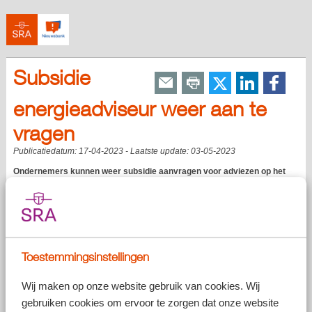
Subsidie
energieadviseur weer aan te
vragen
Publicatiedatum:
17-04-2023
- Laatste update:
03-05-2023
Ondernemers kunnen weer subsidie aanvragen voor adviezen op het
gebied van energiebesparing, de Subsidieregeling Verduurzaming
MKB. Een advies kan bijvoorbeeld betrekking hebben op een
mogelijke investering van LED-verlichting of zonnepanelen. Deze
subsidie is dus alleen beschikbaar voor het mkb.
Toestemmingsinstellingen
Wij maken op onze website gebruik van cookies. Wij
gebruiken cookies om ervoor te zorgen dat onze website