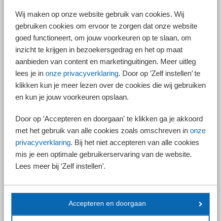
Wij maken op onze website gebruik van cookies. Wij
gebruiken cookies om ervoor te zorgen dat onze website
goed functioneert, om jouw voorkeuren op te slaan, om
Stijging tarief eerste tariefschijf
inzicht te krijgen in bezoekersgedrag en het op maat
In de voorstellen wordt het tarief van de eerste tariefschijf in box 1 iets
aanbieden van content en marketinguitingen. Meer uitleg
verhoogd van 36,93% naar 36,97%. Dit tarief geldt in 2024 tot een
lees je in
onze privacyverklaring
. Door op ’Zelf instellen’ te
inkomen van € 75.624. Deze tariefsverhoging gaat maximaal € 30 meer
klikken kun je meer lezen over de cookies die wij gebruiken
aan belasting kosten.
en kun je jouw voorkeuren opslaan.
Indexatie tariefschijf fors beperkt
De tariefschijf in box 1 word jaarlijks gecorrigeerd aan de hand van de
Door op ’Accepteren en doorgaan' te klikken ga je akkoord
inflatie. Vanwege de actuele hoge inflatie zou de tweede tariefschijf
met het gebruik van alle cookies zoals omschreven in
onze
volgend jaar in eerste instantie met 9,9% worden aangepast. Het
privacyverklaring
. Bij het niet accepteren van alle cookies
kabinet stelt echter voor deze schijf slechts met 3,55% te verhogen. Dit
mis je een optimale gebruikerservaring van de website.
betekent dat het toptarief van 49,5% al betaald moet worden vanaf een
inkomen van € 75.625 in plaats van € 80.262. Dit kan een
Lees meer bij ‘Zelf instellen’.
belastingplichtige maximaal € 581 extra aan belasting per jaar gaan
kosten.
Accepteren en doorgaan
Let op!