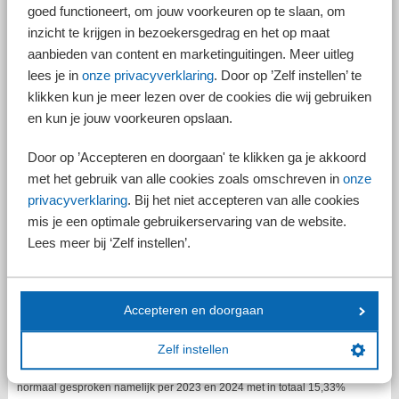
goed functioneert, om jouw voorkeuren op te slaan, om
Griffierecht
inzicht te krijgen in bezoekersgedrag en het op maat
aanbieden van content en marketinguitingen. Meer uitleg
Personen of organisaties die naar de rechter stappen, moeten in
beginsel bijdragen in de kosten via het griffierecht. Het tarief is
lees je in
onze privacyverklaring
. Door op ’Zelf instellen’ te
afhankelijk van een aantal factoren, bijvoorbeeld of een zaak door een
klikken kun je meer lezen over de cookies die wij gebruiken
particulier of door een organisatie wordt aangespannen. Zo betaalt een
en kun je jouw voorkeuren opslaan.
particulier die beroep aantekent bij een gerechtshof inzake een aanslag
inkomstenbelasting € 136 griffierecht, terwijl het tarief voor organisaties
Door op ’Accepteren en doorgaan' te klikken ga je akkoord
die bijvoorbeeld beroep aantekenen bij een gerechtshof inzake
omzetbelasting hiervoor € 548 aan griffierecht kwijt zijn.
met het gebruik van alle cookies zoals omschreven in
onze
privacyverklaring
. Bij het niet accepteren van alle cookies
Geen verlaging griffierecht
mis je een optimale gebruikerservaring van de website.
In het coalitieakkoord bestond nog het voornemen het griffierecht met
Lees meer bij ‘Zelf instellen’.
25% te verlagen. Een deel van de hiervoor bedoelde middelen wordt
echter aan andere doelen besteed, zodat van een verlaging geen
sprake meer is. In plaats daarvan worden de meeste tarieven met 1,83%
verhoogd.
Accepteren en doorgaan
Afzien van indexering
Zelf instellen
In een brief aan de Tweede Kamer spreekt minister Weerwind
desalniettemin van een verlaging van de griffierechten. Die zouden
normaal gesproken namelijk per 2023 en 2024 met in totaal 15,33%