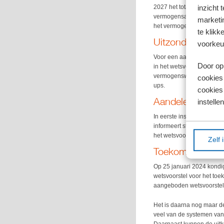
2027 het totale werkelijk
inzicht 
vermogensaanwasbelasting
marketin
het vermogen in een jaar i
te klikk
Uitzonderingen:
voorkeu
Voor een aantal vermoge
Door op 
in het wetsvoorstel belast
vermogenswinst in box 3 b
cookies
ups.
cookies 
Aandelen familie
instellen
In eerste instantie vielen
informeert staatssecretar
het wetsvoorstel ook on
Zelf 
Toekomstige box 
Op 25 januari 2024 kondig
wetsvoorstel voor het toe
aangeboden wetsvoorstel
Het is daarna nog maar de
veel van de systemen van 