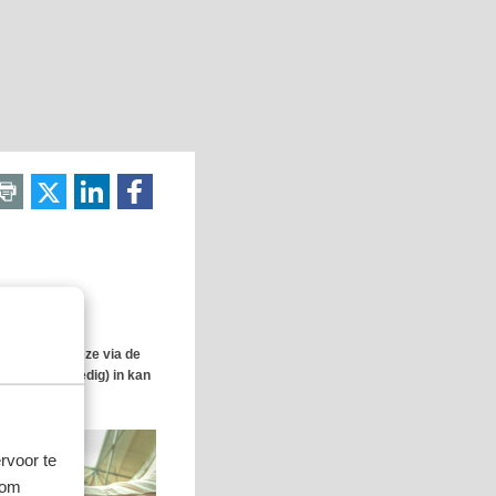
t plan dat deze via de
lsel al (volledig) in kan
rvoor te
 om