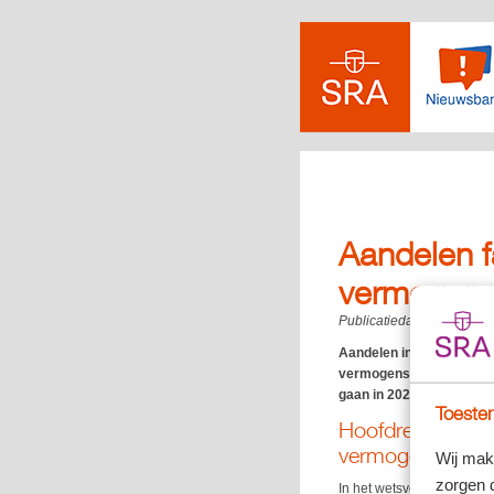
Aandelen fa
vermogens
Publicatiedatum:
22-04-2
Aandelen in familiebedr
vermogenswinstbelasting b
gaan in 2027.
Toestem
Hoofdregel wets
vermogensaanwa
Wij mak
zorgen 
In het wetsvoorstel Wet w