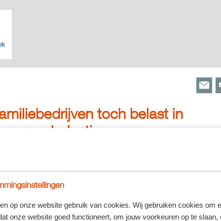
miliebedrijven toch belast in
aanwasbelasting
024
ijven worden straks ook via de vermogensaanwasbelasting belast. Eerder was he
elast zouden worden. Er is overigens grote twijfel of het toekomstige box 3-ste
mingsinstellingen
voorstel toekomstige box 3:
sbelasting
en op onze website gebruik van cookies. Wij gebruiken cookies om e
dat onze website goed functioneert, om jouw voorkeuren op te slaan,
erkelijk rendement box 3 wordt voorgesteld als hoofdregel om vanaf