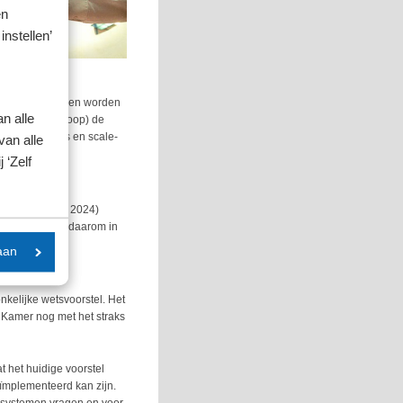
en
instellen’
gensbestanddelen worden
n alle
rbeeld bij verkoop) de
tieve startups en scale-
van alle
 ‘Zelf
 (d.d. 15 april 2024)
drijven vallen daarom in
aan
kelijke wetsvoorstel. Het
e Kamer nog met het straks
 het huidige voorstel
eïmplementeerd kan zijn.