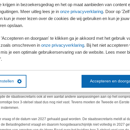
e rendement in box 3 te belasten volgens een
te krijgen in bezoekersgedrag en het op maat aanbieden van content 
. Dit houdt in dat ook de niet-gerealiseerde waardeontwikkeling van
guitingen. Meer uitleg lees je in
onze privacyverklaring
. Door op ’Zelf 
n box 3 belast wordt.
en kun je meer lezen over de cookies die wij gebruiken en kun je jouw
 vermogenswinstbelasting
ren opslaan.
nsbestanddelen is in het wetsvoorstel een uitzondering opgenomen. Deze vermo
’Accepteren en doorgaan' te klikken ga je akkoord met het gebruik va
 volgens een vermogenswinstbelasting. Dit betekent dat alleen bij realisatie (bijvoo
elast wordt. Deze uitzondering geldt voor onroerende zaken en aandelen in innova
 zoals omschreven in
onze privacyverklaring
. Bij het niet accepteren 
mis je een optimale gebruikerservaring van de website. Lees meer bij
bedrijven
’.
 ook aandelen in familiebedrijven onder deze uitzondering. Echter in een Kamerbrief
is van Rij de Tweede Kamer dat deze uitzondering vervalt. De aandelen in familiebe
der de vermogensaanwasbelasting.
instellen
Accepteren en doorg
3-stelsel vanaf 2027 of later?
de de staatssecretaris ook al een aantal andere aanpassingen aan op het oorspron
komstige box 3-stelsel staat dus nog niet vast. Tevens moeten de Tweede en Eerst
 instemmen.
 vraag of de datum van 2027 gehaald gaat worden. De staatssecretaris meldt al dat
de Belastingdienst vraagt en daarom hoogstwaarschijnlijk niet volledig in 2027 g