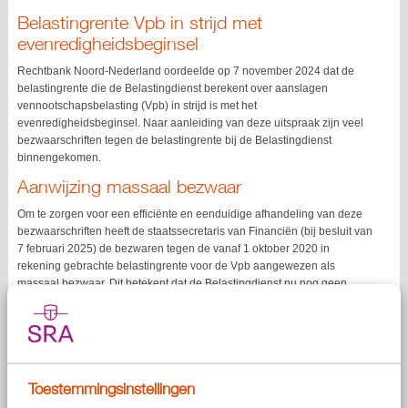
Belastingrente Vpb in strijd met
evenredigheidsbeginsel
Rechtbank Noord-Nederland oordeelde op 7 november 2024 dat de
belastingrente die de Belastingdienst berekent over aanslagen
vennootschapsbelasting (Vpb) in strijd is met het
evenredigheidsbeginsel. Naar aanleiding van deze uitspraak zijn veel
bezwaarschriften tegen de belastingrente bij de Belastingdienst
binnengekomen.
Aanwijzing massaal bezwaar
Om te zorgen voor een efficiënte en eenduidige afhandeling van deze
bezwaarschriften heeft de staatssecretaris van Financiën (bij besluit van
7 februari 2025) de bezwaren tegen de vanaf 1 oktober 2020 in
rekening gebrachte belastingrente voor de Vpb aangewezen als
massaal bezwaar. Dit betekent dat de Belastingdienst nu nog geen
uitspraak doet op deze bezwaren, maar deze aanhoudt.
De staatssecretaris heeft sprongcassatie - dit betekent dat het hoger
beroep bij een gerechtshof wordt overgeslagen - tegen de uitspraak van
Rechtbank Noord-Nederland ingesteld. Na de uitspraak van de Hoge
Toestemmingsinstellingen
Raad doet de Belastingdienst één gezamenlijke collectieve uitspraak op
alle bezwaren.