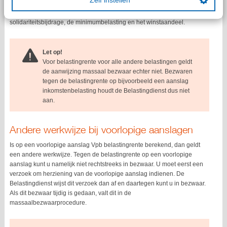
Zelf instellen
De aanwijzing massaal bezwaar geldt ook voor bezwaren tegen in
rekening gebrachte belastingrente voor de bronbelasting, de
solidariteitsbijdrage, de minimumbelasting en het winstaandeel.
Let op!
Voor belastingrente voor alle andere belastingen geldt
de aanwijzing massaal bezwaar echter niet. Bezwaren
tegen de belastingrente op bijvoorbeeld een aanslag
inkomstenbelasting houdt de Belastingdienst dus niet
aan.
Andere werkwijze bij voorlopige aanslagen
Is op een voorlopige aanslag Vpb belastingrente berekend, dan geldt
een andere werkwijze. Tegen de belastingrente op een voorlopige
aanslag kunt u namelijk niet rechtstreeks in bezwaar. U moet eerst een
verzoek om herziening van de voorlopige aanslag indienen. De
Belastingdienst wijst dit verzoek dan af en daartegen kunt u in bezwaar.
Als dit bezwaar tijdig is gedaan, valt dit in de
massaalbezwaarprocedure.