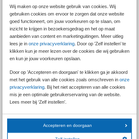
Wij maken op onze website gebruik van cookies. Wij
Wel tijdig bezwaar maken!
gebruiken cookies om ervoor te zorgen dat onze website
Voorwaarde om te vallen onder het massaal bezwaar is dat u tijdig, dat
goed functioneert, om jouw voorkeuren op te slaan, om
wil zeggen binnen zes weken na dagtekening van de aanslag, bezwaar
inzicht te krijgen in bezoekersgedrag en het op maat
maakt tegen de belastingrente. U kunt nu dus niet achteroverleunen en
aanbieden van content en marketinguitingen. Meer uitleg
de uitspraak van de Hoge Raad afwachten, maar u moet bij een aanslag
met belastingrente wel in actie komen.
lees je in
onze privacyverklaring
. Door op ’Zelf instellen’ te
klikken kun je meer lezen over de cookies die wij gebruiken
en kun je jouw voorkeuren opslaan.
Let op!
Maakte u bezwaar, maar deed de Belastingdienst al
Door op ’Accepteren en doorgaan' te klikken ga je akkoord
vóór 7 februari 2025 uitspraak op dit bezwaar? Dan valt
u niet onder het massaal bezwaar. U moet dan in
met het gebruik van alle cookies zoals omschreven in
onze
beroep bij de rechtbank om uw rechten veilig te stellen.
privacyverklaring
. Bij het niet accepteren van alle cookies
mis je een optimale gebruikerservaring van de website.
Lees meer bij ‘Zelf instellen’.
Zijn in uw bezwaar ook nog andere bezwaren opgenomen dan de
belastingrente, dan doet de Belastingdienst op die andere bezwaren
wel al een uitspraak. Wijst de Belastingdienst deze andere bezwaren
(gedeeltelijk) af, dan kunt u in beroep bij de rechtbank.
Accepteren en doorgaan
Belastingrente andere belastingen