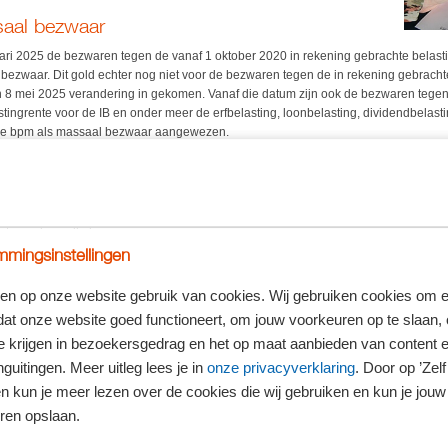
saal bezwaar
uari 2025 de bezwaren tegen de vanaf 1 oktober 2020 in rekening gebrachte belast
ezwaar. Dit gold echter nog niet voor de bezwaren tegen de in rekening gebrachte
an 8 mei 2025 verandering in gekomen. Vanaf die datum zijn ook de bezwaren tege
stingrente voor de IB en onder meer de erfbelasting, loonbelasting, dividendbelast
 de bpm als massaal bezwaar aangewezen.
t?
l bezwaar betekent dat de Belastingdienst nu nog geen uitspraak doet op deze b
vragen over de belastingrente in de rechtspraak definitief zijn beantwoord, doet de
uitspraak op alle bezwaren.
mingsinstellingen
aar maken!
ezwaarprocedure aansluiten. Daarvoor moet u tijdig, dat wil zeggen binnen zes w
en op onze website gebruik van cookies. Wij gebruiken cookies om e
n tegen de belastingrente.
dat onze website goed functioneert, om jouw voorkeuren op te slaan,
te krijgen in bezoekersgedrag en het op maat aanbieden van content 
guitingen. Meer uitleg lees je in
onze privacyverklaring
. Door op ’Zelf 
en kun je meer lezen over de cookies die wij gebruiken en kun je jouw
 niet achteroverleunen en de gerechtelijke uitspraken afwachten, maar u moet bij 
e in actie komen!
ren opslaan.