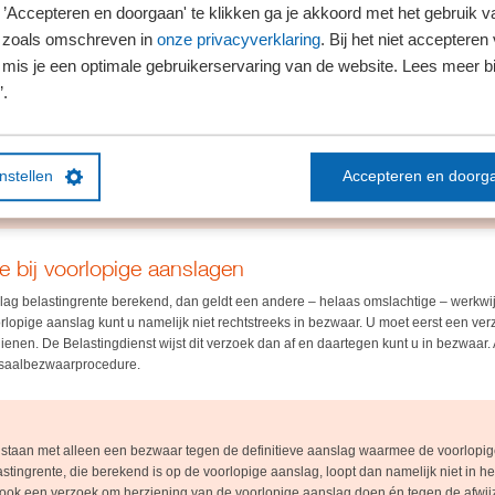
’Accepteren en doorgaan' te klikken ga je akkoord met het gebruik va
ar vóór 7 mei of 7 februari 2025?
 zoals omschreven in
onze privacyverklaring
. Bij het niet accepteren 
ed de Belastingdienst al vóór 7 mei 2025 uitspraak op dit bezwaar? Dan valt u ni
mis je een optimale gebruikerservaring van de website. Lees meer bij
roep bij de rechtbank om uw rechten veilig te stellen. Deze bepaling geldt voor d
’.
ng, dividendbelasting, omzetbelasting, overdrachtsbelasting en de bpm.
instellen
Accepteren en doorg
tingrente op een aanslag Vpb geldt dat u niet onder het massaal bezwaar valt, als 
i 2025 al uitspraak deed.
e bij voorlopige aanslagen
slag belastingrente berekend, dan geldt een andere – helaas omslachtige – werkwi
rlopige aanslag kunt u namelijk niet rechtstreeks in bezwaar. U moet eerst een ve
enen. De Belastingdienst wijst dit verzoek dan af en daartegen kunt u in bezwaar. Al
assaalbezwaarprocedure.
olstaan met alleen een bezwaar tegen de definitieve aanslag waarmee de voorlopi
astingrente, die berekend is op de voorlopige aanslag, loopt dan namelijk niet in 
ok een verzoek om herziening van de voorlopige aanslag doen én tegen de afwij