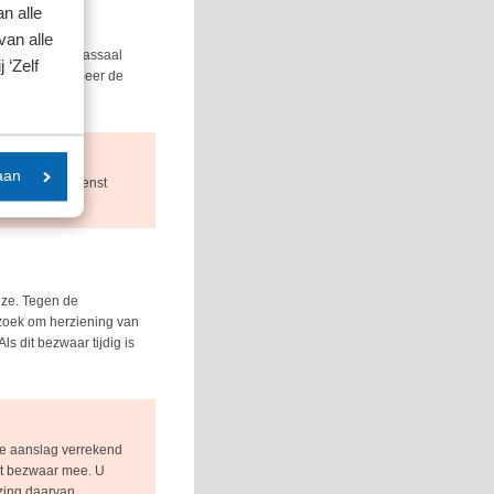
n alle
van alle
et onder het massaal
 ‘Zelf
e IB en onder meer de
aan
de Belastingdienst
jze. Tegen de
rzoek om herziening van
s dit bezwaar tijdig is
ge aanslag verrekend
het bezwaar mee. U
zing daarvan