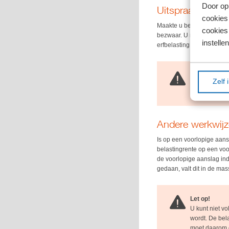
Door op 
Uitspraak bezwa
cookies
Maakte u bezwaar, maar de
cookies 
bezwaar. U moet dan in be
instellen
erfbelasting, loonbelasti
Let op!
Zelf 
Voor de belas
vóór 7 februar
Andere werkwijz
Is op een voorlopige aan
belastingrente op een voo
de voorlopige aanslag indi
gedaan, valt dit in de m
Let op!
U kunt niet v
wordt. De bel
moet daarom o