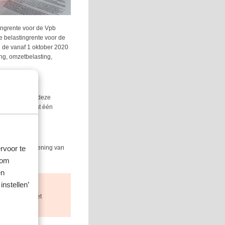
ingrente voor de Vpb
 belastingrente voor de
n de vanaf 1 oktober 2020
ing, omzetbelasting,
ezwaren, maar deze
 Belastingdienst één
eken na dagtekening van
rvoor te
 om
en
instellen’
een aanslag met