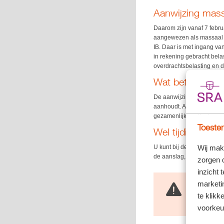
Aanwijzing mas
Daarom zijn vanaf 7 febr
aangewezen als massaal b
IB. Daar is met ingang v
in rekening gebracht bela
overdrachtsbelasting en
Wat betekent di
De aanwijzing als massaa
aanhoudt. Als de diverse 
gezamenlijke collectieve 
Toestem
Wel tijdig bezw
U kunt bij deze massaalb
Wij mak
de aanslag, bezwaar make
zorgen 
inzicht 
marketin
Let op!
te klikk
U kunt nu dus
belastingrent
voorkeu