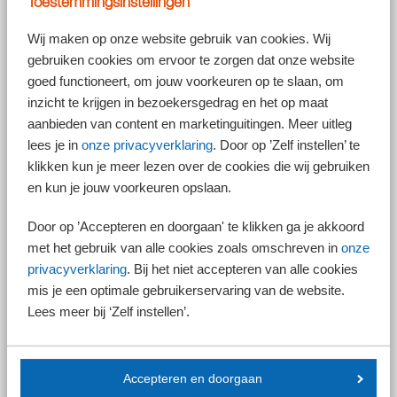
Toestemmingsinstellingen
Wij maken op onze website gebruik van cookies. Wij
gebruiken cookies om ervoor te zorgen dat onze website
Beperking tot gewone aandelen
goed functioneert, om jouw voorkeuren op te slaan, om
Eind 2024 is een wetsvoorstel aangenomen waarin de BOR en de DSR
inzicht te krijgen in bezoekersgedrag en het op maat
ab beperkt worden tot gewone aandelen met een minimaal belang van
aanbieden van content en marketinguitingen. Meer uitleg
5%. Door deze wijziging zouden alleen nog gewone aandelen
kwalificeren. Winstbewijzen, opties op aandelen en zogenaamde
lees je in
onze privacyverklaring
. Door op ’Zelf instellen’ te
trackingstocks zouden dan niet meer voor de BOR en DSR ab in
klikken kun je meer lezen over de cookies die wij gebruiken
aanmerking komen.
en kun je jouw voorkeuren opslaan.
Deze wijziging zou in werking treden op een nog nader bekend te
Door op ’Accepteren en doorgaan' te klikken ga je akkoord
maken datum. De staatssecretaris heeft echter onlangs laten weten dat
het huidige kabinet niet van plan is om die datum bekend te maken. Dit
met het gebruik van alle cookies zoals omschreven in
onze
betekent dat de beperking tot gewone aandelen met een minimaal
privacyverklaring
. Bij het niet accepteren van alle cookies
belang van 5% niet in werking treedt.
mis je een optimale gebruikerservaring van de website.
Wijzigingen in familietoets en
Lees meer bij ‘Zelf instellen’.
verwateringsregeling
Eind 2023 zijn wijzigingen in de familietoets en de verwateringsregeling
door de Tweede en Eerste Kamer aangenomen. Hierdoor zouden kleine
Accepteren en doorgaan
aandeelbelangen ̶ ongeacht de grootte, dus ook aandelen in box 3 ̶ in