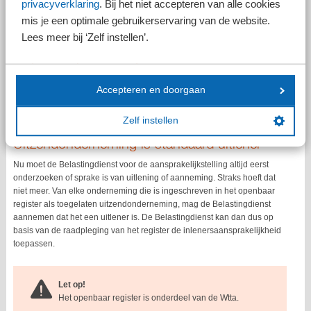
privacyverklaring
. Bij het niet accepteren van alle cookies
aansprakelijkstelling pas mogelijk voor
belastingtijdvakken van inwerkingtreding van de Wtta.
mis je een optimale gebruikerservaring van de website.
Lees meer bij ‘Zelf instellen’.
Tegenbewijs omvang
aansprakelijkheidsschuld
Accepteren en doorgaan
De inlener en doorlener mogen straks nog wel tegenbewijs leveren over
de werkelijke omvang van de aansprakelijkheidsschuld, bijvoorbeeld op
Zelf instellen
basis van stukken uit de eigen administratie.
Uitzendonderneming is standaard uitlener
Nu moet de Belastingdienst voor de aansprakelijkstelling altijd eerst
onderzoeken of sprake is van uitlening of aanneming. Straks hoeft dat
niet meer. Van elke onderneming die is ingeschreven in het openbaar
register als toegelaten uitzendonderneming, mag de Belastingdienst
aannemen dat het een uitlener is. De Belastingdienst kan dan dus op
basis van de raadpleging van het register de inlenersaansprakelijkheid
toepassen.
Let op!
Het openbaar register is onderdeel van de Wtta.