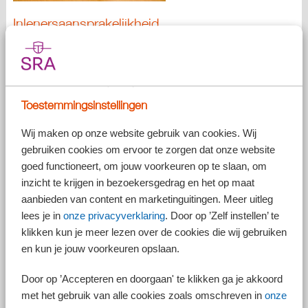
Inlenersaansprakelijkheid
Een uitlener van arbeidskrachten moet loonbelasting, sociale
verzekeringspremies en btw betalen over het uitlenen van die
arbeidskrachten. Betaalt de uitlener niet, dan kan de Belastingdienst de
inlener of doorlener aansprakelijk stellen.
Nieuw! Aansprakelijk voor 35% van de
Toestemmingsinstellingen
factuursom
Wij maken op onze website gebruik van cookies. Wij
Vanaf de inwerkingtreding van de Wtta – dit staat gepland per 2027 –
gebruiken cookies om ervoor te zorgen dat onze website
kan de Belastingdienst de inlener en de doorlener aansprakelijk stellen
goed functioneert, om jouw voorkeuren op te slaan, om
voor (gezamenlijk) maximaal 35% van de factuursom, zonder verder
onderzoek te doen naar de daadwerkelijke omvang van de
inzicht te krijgen in bezoekersgedrag en het op maat
aansprakelijkheidsschuld. De Belastingdienst mag dan dus een beroep
aanbieden van content en marketinguitingen. Meer uitleg
doen op het vermoeden dat de omvang van de
lees je in
onze privacyverklaring
. Door op ’Zelf instellen’ te
aansprakelijkheidsschuld 35% van de factuursom bedraagt.
klikken kun je meer lezen over de cookies die wij gebruiken
en kun je jouw voorkeuren opslaan.
Let op!
Deze nieuwe aansprakelijkstelling is alleen mogelijk
Door op ’Accepteren en doorgaan' te klikken ga je akkoord
voor de belastingjaren vanaf 2027. Treedt de Wtta later
met het gebruik van alle cookies zoals omschreven in
onze
dan op 1 januari 2027 in werking, dan is de nieuwe