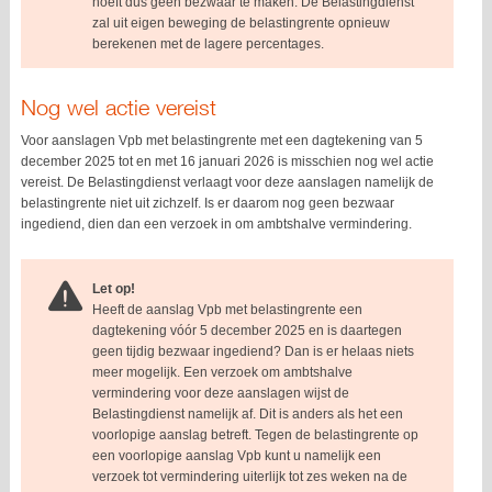
hoeft dus geen bezwaar te maken. De Belastingdienst
zal uit eigen beweging de belastingrente opnieuw
berekenen met de lagere percentages.
Nog wel actie vereist
Voor aanslagen Vpb met belastingrente met een dagtekening van 5
december 2025 tot en met 16 januari 2026 is misschien nog wel actie
vereist. De Belastingdienst verlaagt voor deze aanslagen namelijk de
belastingrente niet uit zichzelf. Is er daarom nog geen bezwaar
ingediend, dien dan een verzoek in om ambtshalve vermindering.
Let op!
Heeft de aanslag Vpb met belastingrente een
dagtekening vóór 5 december 2025 en is daartegen
geen tijdig bezwaar ingediend? Dan is er helaas niets
meer mogelijk. Een verzoek om ambtshalve
vermindering voor deze aanslagen wijst de
Belastingdienst namelijk af. Dit is anders als het een
voorlopige aanslag betreft. Tegen de belastingrente op
een voorlopige aanslag Vpb kunt u namelijk een
verzoek tot vermindering uiterlijk tot zes weken na de