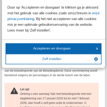
Vanaf 1-1-2026
7,5%
Door op ’Accepteren en doorgaan' te klikken ga je akkoord
met het gebruik van alle cookies zoals omschreven in
onze
Let op!
privacyverklaring
. Bij het niet accepteren van alle cookies
In de IT-systemen van de Belastingdienst zijn inmiddels
mis je een optimale gebruikerservaring van de website.
al de lagere belastingrentepercentages opgenomen.
Lees meer bij ‘Zelf instellen’.
Aanslagen Vpb met een dagtekening na 7 februari
2026 worden daarom al met de lagere
belastingrentepercentages berekend.
Accepteren en doorgaan
Automatisch bericht
Zelf instellen
Maakt u (of wij namens u) tijdig bezwaar tegen de belastingrente op een
aanslag Vpb, dan ontvangt u binnen zes maanden een vermindering
van de belastingrente van de Belastingdienst. Deze vermindering wordt
berekend volgens de percentages in de derde kolom van de tabel.
Let op!
Ontving u een aanslag Vpb met belastingrente met een
dagtekening van 17 januari 2026 tot en met 7 februari
2026, dan hoeft u zelf geen actie te ondernemen. U