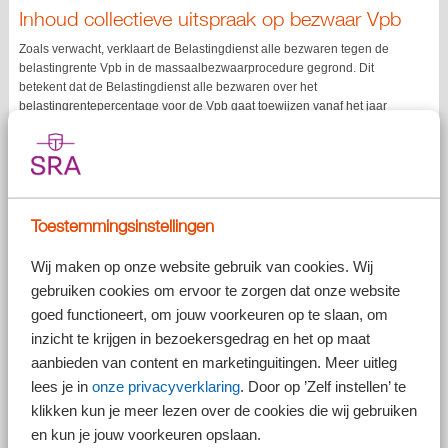
Inhoud collectieve uitspraak op bezwaar Vpb
Zoals verwacht, verklaart de Belastingdienst alle bezwaren tegen de
belastingrente Vpb in de massaalbezwaarprocedure gegrond. Dit
betekent dat de Belastingdienst alle bezwaren over het
belastingrentepercentage voor de Vpb gaat toewijzen vanaf het jaar
2022.
Hoogte belastingrente Vpb
De belastingrente Vpb gaat berekend worden naar het percentage dat
geldt voor de overige belastingen (waaronder de IB), zie onderstaande
Toestemmingsinstellingen
tabel.
Wij maken op onze website gebruik van cookies. Wij
Periode
Belastingsrente Vpb was
gebruiken cookies om ervoor te zorgen dat onze website
goed functioneert, om jouw voorkeuren op te slaan, om
1-1-2022 t/m 30-06-2023
8%
inzicht te krijgen in bezoekersgedrag en het op maat
1-7-2023 t/m 31-12-2023
8%
aanbieden van content en marketinguitingen. Meer uitleg
lees je in
onze privacyverklaring
. Door op ’Zelf instellen’ te
1-1-2024 t/m 31-12-2024
10%
klikken kun je meer lezen over de cookies die wij gebruiken
1-1-2025 t/m 31-12-2025
9%
en kun je jouw voorkeuren opslaan.