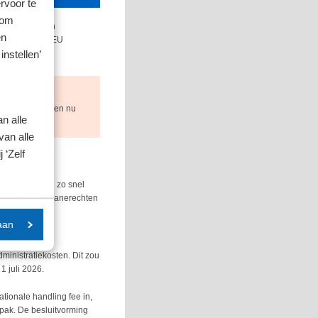
rvoor te
 om
ten de EU zijn
en
merce naar de EU
instellen’
50 of meer gelden nu
n alle
van alle
 ‘Zelf
5 al toegezegd zo snel
r dan € 150 douanerechten
aan
dministratiekosten. Dit zou
1 juli 2026.
ationale handling fee in,
npak. De besluitvorming