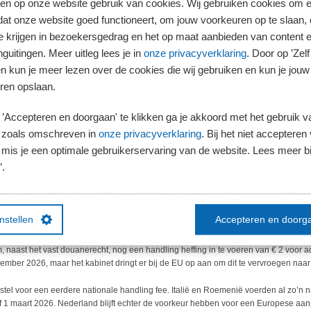
en op onze website gebruik van cookies. Wij gebruiken cookies om e
dat onze website goed functioneert, om jouw voorkeuren op te slaan,
s van toepassing op alle goederen die de EU binnenkomen als de verkopers van bui
te krijgen in bezoekersgedrag en het op maat aanbieden van content 
loketsysteem voor invoer van de EU. In het éénloketsysteem is 93% van alle e-com
guitingen. Meer uitleg lees je in
onze privacyverklaring
. Door op ’Zelf 
en kun je meer lezen over de cookies die wij gebruiken en kun je jouw
ren opslaan.
at alleen gelden voor pakketten met een waarde tot € 150. Voor pakketten van € 1
’Accepteren en doorgaan' te klikken ga je akkoord met het gebruik va
ouanerechten.
 zoals omschreven in
onze privacyverklaring
. Bij het niet accepteren 
mis je een optimale gebruikerservaring van de website. Lees meer bij
ing
’.
e oplossing tot 2028. De Raad van de Europese Unie heeft namelijk in november 202
oor kleine pakketten in te voeren. Na invoering zal over alle goederen van minde
normale EU-tarieven voor de afzonderlijke producten.
instellen
Accepteren en doorg
m, naast het vast douanerecht, nog een handling heffing in te voeren van € 2 voor a
mber 2026, maar het kabinet dringt er bij de EU op aan om dit te vervroegen naar 
stel voor een eerdere nationale handling fee. Italië en Roemenië voerden al zo’n n
naf 1 maart 2026. Nederland blijft echter de voorkeur hebben voor een Europese aa