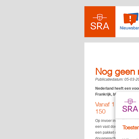
Nog geen n
Publicatiedatum:
05-03-2
Nederland heeft een voor
Frankrijk, blijft de besl
Vanaf 1 juli 202
150
Op invoer in de EU van kl
een vast douanerecht van 
Toestem
een pakket drie verschille
douanerecht verschuldigd