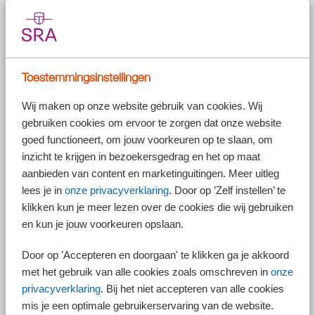
Poortwachtertoets
Voor het einde van de 104 weken periode moet het UWV de
Toestemmingsinstellingen
poortwachtertoets uitvoeren. Bij deze toets, ook wel aangeduid als de
RIV-toets (toetsing re-integratieverslag), bekijkt het UWV of de
Wij maken op onze website gebruik van cookies. Wij
werkgever voldoende heeft gedaan aan re-integratie. Als de bedrijfsarts
gebruiken cookies om ervoor te zorgen dat onze website
heeft aangegeven dat er sprake is van een situatie van geen benutbare
mogelijkheden, kan de verzekeringsarts van het UWV daar anders over
goed functioneert, om jouw voorkeuren op te slaan, om
denken. In dat geval kan het UWV aan de werkgever een loonsanctie
inzicht te krijgen in bezoekersgedrag en het op maat
opleggen, waardoor de werkgever maximaal 52 weken langer het loon
aanbieden van content en marketinguitingen. Meer uitleg
moet doorbetalen.
lees je in
onze privacyverklaring
. Door op ’Zelf instellen’ te
Advies bedrijfsarts leidend
klikken kun je meer lezen over de cookies die wij gebruiken
Dit leidt tot onzekerheid voor werkgevers. Om dit weg te nemen én om
en kun je jouw voorkeuren opslaan.
verzekeringsartsen bij het UWV te ontlasten, is besloten dat het advies
van de bedrijfsarts leidend wordt bij de poortwachtertoets. Er kan dan
Door op ’Accepteren en doorgaan' te klikken ga je akkoord
dus geen loonsanctie meer worden opgelegd bij verschil van inzicht
met het gebruik van alle cookies zoals omschreven in
onze
tussen de verzekeringsarts en de bedrijfsarts.
privacyverklaring
. Bij het niet accepteren van alle cookies
Kwijtschelding voorschotten
mis je een optimale gebruikerservaring van de website.