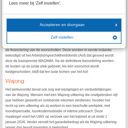
Als gevolg van de lange wachttijden voor de WIA-beoordeling, verstrekt
Lees meer bij ‘Zelf instellen’.
het UWV voorschotten. De werknemer hoeft het voorschot niet terug te
betalen, als bij de uiteindelijke WIA-beoordeling blijkt dat de werknemer
geen recht had op een WIA-uitkering of op een uitkering van kortere
duur. Dit betreft tijdelijk buitenwettelijk beleid. Het is bedoeld om te
Accepteren en doorgaan
voorkomen dat werknemers te maken krijgen met forse
terugvorderingen.
Zelf instellen
Het kabinet heeft besloten dit beleid in de wet vast te leggen. Ook wijzigt
de financiering van de voorschotten. Deze worden in eerste instantie
bekostigd uit het Arbeidsongeschiktheidsfonds (Aof) dat gevoed wordt
door de basispremie WAO/WIA. Na de definitieve beoordeling worden
de kosten op de juiste plek geboekt. Als een voorschot wordt
kwijtgescholden, blijft dat ten laste komen van het Aof.
Wajong
Het wetsvoorstel bevat ook nog wat wijzigingen en verduidelijkingen
van de Wajong. Mensen met een Wajong-uitkering die onafgebroken vijf
jaar hebben gewerkt en voldoende inkomen verdienen, houden het
recht op een uitkering als zij werken in een beschutte werkplek, met
loondispensatie, loonkostensubsidie of interne jobcoach. Deze
maatregel voert het UWV op verzoek van het kabinet al uit sinds 1
januari 2026. Verder vervalt het garantiebedrag als de Wajong-uitkering
langer dan twaalf maanden is beëindigd.