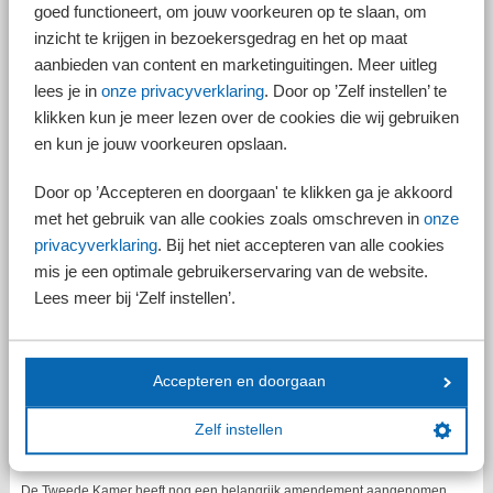
goed functioneert, om jouw voorkeuren op te slaan, om
inzicht te krijgen in bezoekersgedrag en het op maat
Rechtsvermoeden bij uurtarief tot € 38
aanbieden van content en marketinguitingen. Meer uitleg
Na inwerkingtreding van de wet wordt de persoon die voor een ander
lees je in
onze privacyverklaring
. Door op ’Zelf instellen’ te
arbeid verricht tegen een beloning van minder dan € 38,00 per uur,
klikken kun je meer lezen over de cookies die wij gebruiken
vermoed een arbeidsovereenkomst te hebben bij die ander.
en kun je jouw voorkeuren opslaan.
Op deze manier wordt de rechtspositie van deze werkenden beschermd.
Overigens betreft het een weerlegbaar rechtsvermoeden. Dit betekent
Door op ’Accepteren en doorgaan' te klikken ga je akkoord
dat opdrachtgevers het rechtsvermoeden kunnen tegenspreken door
met het gebruik van alle cookies zoals omschreven in
onze
aan te tonen dat er geen sprake is van een arbeidsovereenkomst.
privacyverklaring
. Bij het niet accepteren van alle cookies
Slaagt de opdrachtgever hier niet in, dan is er sprake van
mis je een optimale gebruikerservaring van de website.
schijnzelfstandigheid en bestaat er recht op de bescherming die het
arbeidsrecht biedt, zoals recht op doorbetaalde vakantie en
Lees meer bij ‘Zelf instellen’.
ontslagbescherming.
Het kabinet verwacht dat dit rechtsvermoeden in de praktijk een
preventieve en normerende werking heeft, zodat kwetsbare werkenden
Accepteren en doorgaan
minder snel in een situatie van schijnzelfstandigheid terechtkomen.
Indexatie op basis van de cao-
Zelf instellen
loonontwikkeling
De Tweede Kamer heeft nog een belangrijk amendement aangenomen.