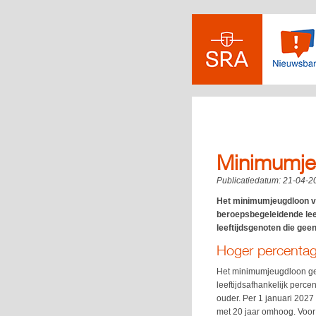
Minimumje
Publicatiedatum:
21-04-2
Het minimumjeugdloon vo
beroepsbegeleidende lee
leeftijdsgenoten die geen
Hoger percenta
Het minimumjeugdloon geld
leeftijdsafhankelijk per
ouder. Per 1 januari 2027
met 20 jaar omhoog. Voor j