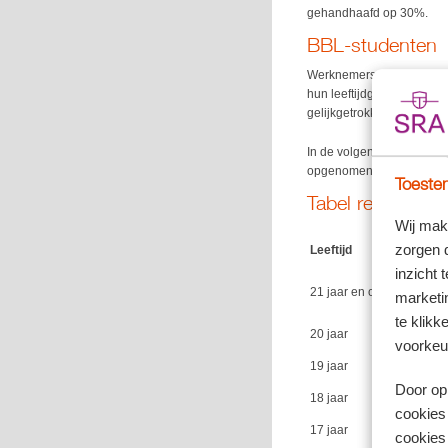
gehandhaafd op 30%.
BBL-studenten
Werknemers in de bbl in h
hun leeftijdgenoten die g
gelijkgetrokken met het 
In de volgende tabellen z
opgenomen.
Toestem
Tabel regulier 
Wij mak
zorgen 
Leeftijd
inzicht 
21 jaar en ouder
marketin
te klikk
20 jaar
voorkeu
19 jaar
Door op 
18 jaar
cookies
17 jaar
cookies 