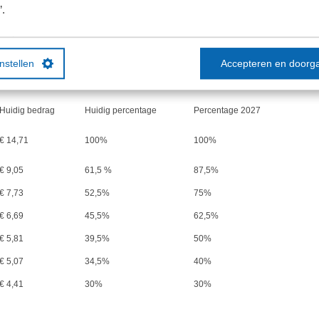
’.
€ 5,07
34,5%
40%
€ 4,41
30%
30%
instellen
Accepteren en doorg
eugdloon bbl
Huidig bedrag
Huidig percentage
Percentage 2027
€ 14,71
100%
100%
€ 9,05
61,5 %
87,5%
€ 7,73
52,5%
75%
€ 6,69
45,5%
62,5%
€ 5,81
39,5%
50%
€ 5,07
34,5%
40%
€ 4,41
30%
30%