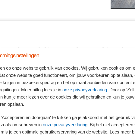
et middelbaar beroepsonderwijs van 18 tot en met 20 jaar krijgen op dit moment 
een bbl volgen. Dit wijzigt met ingang van 2027. Het minimumjeugdloon voor studen
reguliere minimumjeugdloon.
ijn het huidige minimum(jeugd)loon en de huidige en toekomstige percentages van
mingsinstellingen
minimumjeugdloon
en op onze website gebruik van cookies. Wij gebruiken cookies om e
dat onze website goed functioneert, om jouw voorkeuren op te slaan,
Huidig bedrag
Huidig percentage
Percentage 2027
te krijgen in bezoekersgedrag en het op maat aanbieden van content 
€ 14,71
100%
100%
guitingen. Meer uitleg lees je in
onze privacyverklaring
. Door op ’Zelf 
en kun je meer lezen over de cookies die wij gebruiken en kun je jouw
€ 11,77
80%
87,5%
ren opslaan.
€ 8,83
60%
75%
’Accepteren en doorgaan' te klikken ga je akkoord met het gebruik va
€ 7,36
50%
62,5%
 zoals omschreven in
onze privacyverklaring
. Bij het niet accepteren 
€ 5,81
39,5%
50%
mis je een optimale gebruikerservaring van de website. Lees meer bij