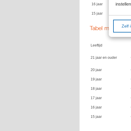
instellen
16 jaar
15 jaar
Zelf 
Tabel minimumj
Leeftijd
21 jaar en ouder
20 jaar
19 jaar
18 jaar
17 jaar
16 jaar
15 jaar