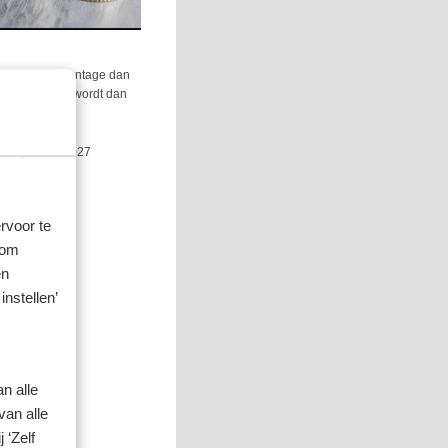
een lager percentage dan
ten in de bbl wordt dan
af 1 januari 2027
rvoor te
 om
en
instellen’
n alle
van alle
 ‘Zelf