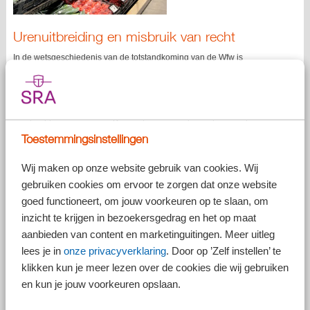
Urenuitbreiding en misbruik van recht
In de wetsgeschiedenis van de totstandkoming van de Wfw is
stilgestaan bij situaties waarbij werknemers de uren van de
urenuitbreiding in de praktijk niet gaan werken, maar daar wel meer
salaris voor ontvangen. Een dergelijk geval zou misbruik van recht
kunnen opleveren en in de wetsgeschiedenis is daarvoor een tweetal
voorbeelden opgenomen. De eerste is een zieke werknemer die zijn
recht op aanpassing van de arbeidsuren geldend wil maken in de
Toestemmingsinstellingen
periode van ziekte. Het andere voorbeeld is een zwangere
werkneemster die kort voor het zwangerschapsverlof een verzoek om
Wij maken op onze website gebruik van cookies. Wij
uitbreiding van de arbeidsuren doet met de bedoeling deze uitbreiding
gebruiken cookies om ervoor te zorgen dat onze website
tijdens het verlof te laten starten.
goed functioneert, om jouw voorkeuren op te slaan, om
Urenuitbreiding voor ingangsdatum
inzicht te krijgen in bezoekersgedrag en het op maat
seniorenregeling
aanbieden van content en marketinguitingen. Meer uitleg
Hoe moet worden omgegaan met de situatie dat een werknemer een
lees je in
onze privacyverklaring
. Door op ’Zelf instellen’ te
urenuitbreiding aanvraagt, voorafgaand aan de leeftijd waarop op grond
klikken kun je meer lezen over de cookies die wij gebruiken
van de toepasselijke cao de seniorenregeling geldt?
en kun je jouw voorkeuren opslaan.
In een aan de rechter voorgelegde casus ging het om parttime