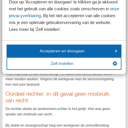
Door op ’Accepteren en doorgaan' te klikken ga je akkoord
magazijnmedewerkers van een supermarktketen die, voordat ze een
beroep konden doen op de seniorenregeling, vroegen om uitbreiding
met het gebruik van alle cookies zoals omschreven in
onze
van hun contracturen. Een deel daarvan zou dan, conform de regeling
privacyverklaring
. Bij het niet accepteren van alle cookies
roostervrije seniorendagen (RSD-regeling), direct roostervrije tijd zijn.
mis je een optimale gebruikerservaring van de website.
Misbruik van recht?
Lees meer bij ‘Zelf instellen’.
De werkgever was hier niet van gecharmeerd en was van oordeel dat
hier sprake was van misbruik van recht. De werknemers vroegen een
uitbreiding naar 40 uur per week. Voor een werkneemster gold dat zij
Accepteren en doorgaan
voor de 16 uur dat zij per week meer ging werken, op grond van de
RSD-regeling 3,5 uur verlof kreeg. Per saldo zou ze dan 12,5 uur per
week meer moeten werken. Voor een andere werknemer gold dat hij
Zelf instellen
voor de 8 uur per week dat hij meer ging werken, ook op grond van de
RSD-regeling 3,5 uur verlof kreeg. Per saldo zou hij 5,5 uur per week
meer moeten werken. Volgens de werkgever was de seniorenregeling
hier niet voor bedoeld.
Oordeel rechter: in dit geval geen misbruik
van recht
De rechter stelde de werknemers echter in het gelijk. Hier was geen
sprake van misbruik van recht.
Bij ziekte en zwangerschap mag een werkgever de urenuitbreiding