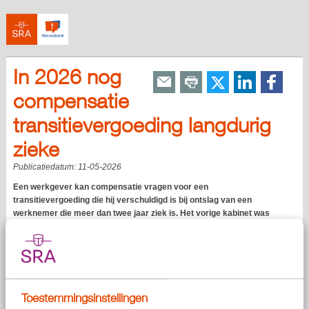
In 2026 nog
compensatie
transitievergoeding langdurig
zieke
Publicatiedatum:
11-05-2026
Een werkgever kan compensatie vragen voor een
transitievergoeding die hij verschuldigd is bij ontslag van een
werknemer die meer dan twee jaar ziek is. Het vorige kabinet was
van plan om deze compensatie vanaf 1 juli 2026 alleen nog aan kleine
werkgevers te geven, maar de inwerkingtreding is uitgesteld tot 1
januari 2027.
Toestemmingsinstellingen