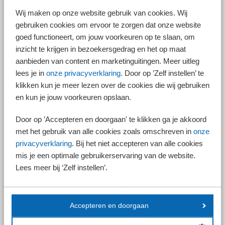
Wij maken op onze website gebruik van cookies. Wij
gebruiken cookies om ervoor te zorgen dat onze website
goed functioneert, om jouw voorkeuren op te slaan, om
inzicht te krijgen in bezoekersgedrag en het op maat
Regeling compensatie transitievergoeding
aanbieden van content en marketinguitingen. Meer uitleg
Je kunt bij het UWV ontslag aanvragen voor een werknemer die meer
lees je in
onze privacyverklaring
. Door op ’Zelf instellen’ te
dan twee jaar ziek is. Deze werknemer heeft dan wel recht op een
klikken kun je meer lezen over de cookies die wij gebruiken
transitievergoeding. Voor deze transitievergoeding kun je compensatie
en kun je jouw voorkeuren opslaan.
vragen bij het UWV via de regeling compensatie transitievergoeding.
Alleen nog voor kleine werkgevers?
Door op ’Accepteren en doorgaan' te klikken ga je akkoord
Het vorige kabinet was van plan om de compensatie te beperken tot
met het gebruik van alle cookies zoals omschreven in
onze
kleine werkgevers. Een kleine werkgever is in dit verband een
privacyverklaring
. Bij het niet accepteren van alle cookies
werkgever met een loonsom tot en met 25 keer het gemiddelde
mis je een optimale gebruikerservaring van de website.
premieplichtige loon per werknemer per kalenderjaar. Daarbij wordt
Lees meer bij ‘Zelf instellen’.
gekeken naar het totaal van het premieplichtige loon van de werkgever
twee jaar eerder. Dit gebeurt nu ook al voor de vaststelling van de
gedifferentieerde premie Arbeidsongeschiktheidsfonds. In 2026 is een
werkgever klein voor deze premie als het totale premieplichtige loon
over 2024 niet hoger was dan € 1.082.500.
Accepteren en doorgaan
Uitstel tot 1 januari 2027