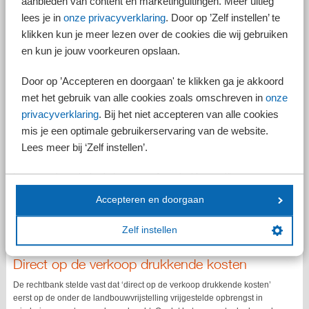
aanbieden van content en marketinguitingen. Meer uitleg
lees je in
onze privacyverklaring
. Door op ’Zelf instellen’ te
klikken kun je meer lezen over de cookies die wij gebruiken
Landbouwvrijstelling
en kun je jouw voorkeuren opslaan.
Bovenstaande discussie speelde zich af bij een zaak bij rechtbank
Door op ’Accepteren en doorgaan' te klikken ga je akkoord
Noord-Holland waarbij het ging om de landbouwvrijstelling. Deze
vrijstelling van de winst geldt voor waardeveranderingen van
met het gebruik van alle cookies zoals omschreven in
onze
landbouwgronden die niet zijn ontstaan door de bedrijfsvoering of door
privacyverklaring
. Bij het niet accepteren van alle cookies
bestemmingswijziging. De winst bij verkoop van de grond is dus
mis je een optimale gebruikerservaring van de website.
onbelast, maar een eventueel verlies is ook niet aftrekbaar.
Lees meer bij ‘Zelf instellen’.
Makelaarskosten aftrekbaar?
In genoemde zaak ging het om een vof waarin drie agrariërs een
veehouderij en kaasmakerij uitoefenden. Bij staking van het bedrijf
Accepteren en doorgaan
realiseerden zij een stakingswinst van ruim € 6,2 miljoen, waarvan €
938.000 belast was en de rest vrijgesteld was ingevolge de
landbouwvrijstelling. Voor de rechtbank stond de vraag centraal of de bij
Zelf instellen
verkoop gemaakte makelaarskosten integraal aftrekbaar waren.
Direct op de verkoop drukkende kosten
De rechtbank stelde vast dat ‘direct op de verkoop drukkende kosten’
eerst op de onder de landbouwvrijstelling vrijgestelde opbrengst in