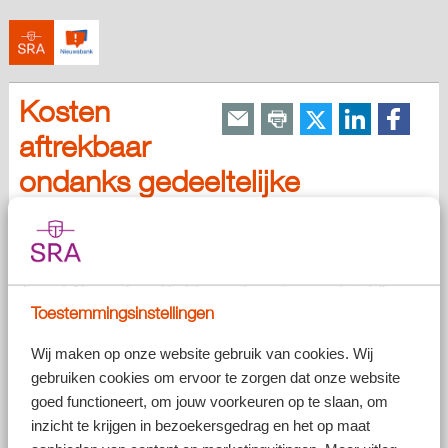
Kosten
aftrekbaar
ondanks gedeeltelijke
winstvrijstelling?
Publicatiedatum:
08-05-2026
Zakelijke kosten kunnen in beginsel in mindering worden gebracht op
de winst. Als er op bepaalde delen van de winst een winstvrijstelling
geldt, kunnen er dan toch zakelijke kosten in mindering worden
Toestemmingsinstellingen
gebracht? Of vallen die onder de winstvrijstelling?
Wij maken op onze website gebruik van cookies. Wij
gebruiken cookies om ervoor te zorgen dat onze website
goed functioneert, om jouw voorkeuren op te slaan, om
inzicht te krijgen in bezoekersgedrag en het op maat