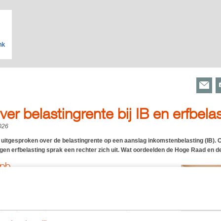
er belastingrente bij IB en erfbela
026
uitgesproken over de belastingrente op een aanslag inkomstenbelasting (IB). 
gen erfbelasting sprak een rechter zich uit. Wat oordeelden de Hoge Raad en d
Vpb
elde de Hoge Raad dat de belastingrente die vanaf 2022
slag vennootschapsbelasting (Vpb) te hoog was. Er was strijd
ginsel en het gelijkheidsbeginsel omdat er geen goede
ij de Vpb een hogere rente te berekenen dan bij andere
 IB.