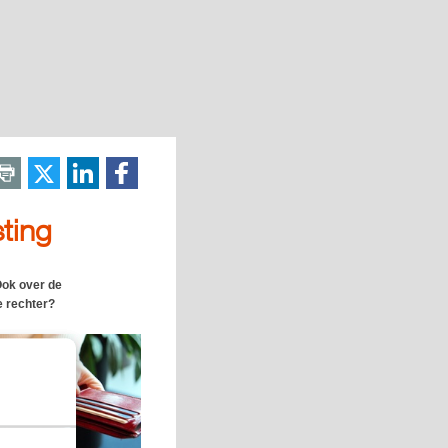
sting
Ook over de
e rechter?