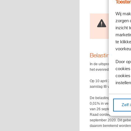
Toestem
Wij mak
zorgen 
Let op!
Inmiddels ber
inzicht 
rentepercenta
marketin
te klikk
voorkeu
Belastingrente I
Door op 
In de uitspraak van 16 ja
cookies
het evenredigheidsbeginse
cookies 
Op 10 april 2026 verwees
instellen
aanslag IB van minimaal 
De belastingplichtige in 
0,01% in verband met de 
Zelf 
van 26 september 2020 in
Raad oordeelde dat dit ni
september 2020. Dit gebe
daarom berekend worden