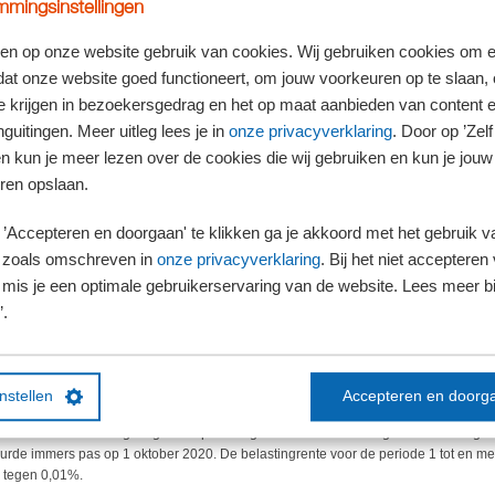
mingsinstellingen
en op onze website gebruik van cookies. Wij gebruiken cookies om e
dat onze website goed functioneert, om jouw voorkeuren op te slaan,
ekent de Belastingdienst, conform het oordeel van de Hoge Raad, over aanslagen
te krijgen in bezoekersgedrag en het op maat aanbieden van content 
ge als over aanslagen IB.
guitingen. Meer uitleg lees je in
onze privacyverklaring
. Door op ’Zelf 
en kun je meer lezen over de cookies die wij gebruiken en kun je jouw
ren opslaan.
B
’Accepteren en doorgaan' te klikken ga je akkoord met het gebruik va
nuari 2026 gaf de Hoge Raad al aan dat bij de belastingrente op een aanslag IB gee
 zoals omschreven in
onze privacyverklaring
. Bij het niet accepteren 
l, het gelijkheidsbeginsel of Europees recht. Die rente is dus niet te hoog volge
mis je een optimale gebruikerservaring van de website. Lees meer bij
 de Hoge Raad nogmaals naar de uitspraak van 16 januari 2026 en oordeelde dat 
’.
4% niet onevenredig is.
deze casus kreeg op een ander punt wel gelijk van de Hoge Raad. De belastingrent
coronacrisis, maar was per 1 oktober 2020 weer verhoogd naar 4%. De belastingre
instellen
Accepteren en doorg
 rekening gebracht, waarbij over de periode van 1 tot en met 20 oktober 2020 4
et mocht omdat de regeling waarop die hogere rente berustte nog niet in werking 
urde immers pas op 1 oktober 2020. De belastingrente voor de periode 1 tot en m
 tegen 0,01%.