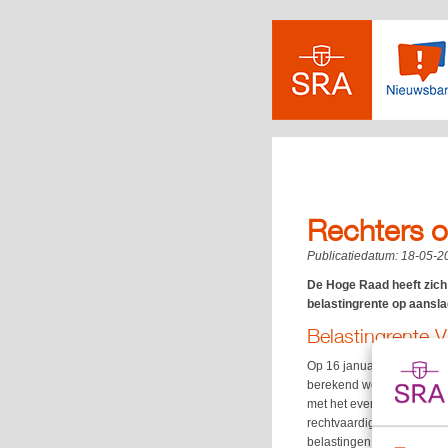
Rechters ov
Publicatiedatum:
18-05-2
De Hoge Raad heeft zich 
belastingrente op aansla
Belastingrente 
Op 16 januari 2026 oorde
berekend werd op een aan
met het evenredigheidsbe
rechtvaardiging was om b
belastingen, waaronder de