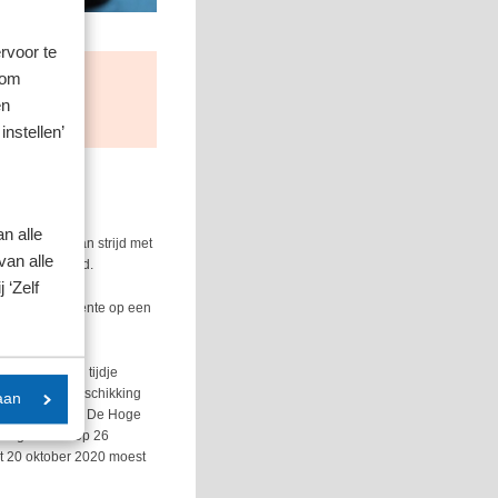
rvoor te
 om
 Vpb hetzelfde
en
instellen’
n alle
n sprake is van strijd met
van alle
ns de Hoge Raad.
 ‘Zelf
de belastingrente op een
e bedroeg een tijdje
nte was bij beschikking
aan
% was berekend. De Hoge
was getreden op 26
et 20 oktober 2020 moest