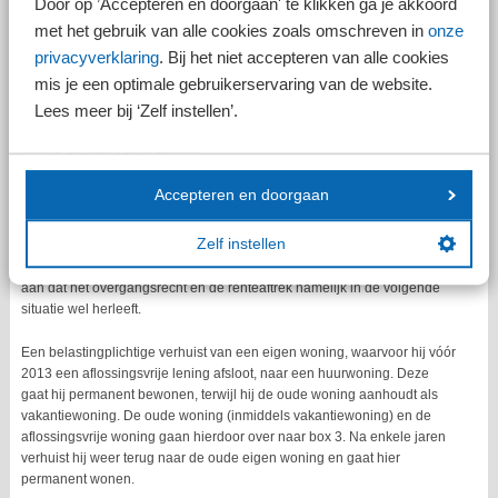
Door op ’Accepteren en doorgaan' te klikken ga je akkoord
vakantiewoning. De oude woning (inmiddels vakantiewoning) en de
aflossingsvrije lening gaan hierdoor over naar box 3. Na een jaar koopt
met het gebruik van alle cookies zoals omschreven in
onze
hij een nieuwe eigen woning, waarvoor hij een aflossingsvrije lening
privacyverklaring
. Bij het niet accepteren van alle cookies
aangaat. Hij verhuist onmiddellijk naar deze nieuwe woning.
mis je een optimale gebruikerservaring van de website.
De Belastingdienst geeft aan dat de rente voor de nieuwe eigen woning
Lees meer bij ‘Zelf instellen’.
niet aftrekbaar is. Door de overgang van de oude woning naar box 3 is
namelijk het overgangsrecht beëindigd. Dit overgangsrecht herleeft niet
voor de nieuwe eigen woning.
Tijdelijk naar een huurwoning en terug naar
Accepteren en doorgaan
oorspronkelijke eigen woning
Zelf instellen
Dit is anders als de belastingplichtige terugverhuist naar zijn
oorspronkelijke eigen woning. In 2023 gaf de Belastingdienst namelijk
aan dat het overgangsrecht en de renteaftrek namelijk in de volgende
situatie wel herleeft.
Een belastingplichtige verhuist van een eigen woning, waarvoor hij vóór
2013 een aflossingsvrije lening afsloot, naar een huurwoning. Deze
gaat hij permanent bewonen, terwijl hij de oude woning aanhoudt als
vakantiewoning. De oude woning (inmiddels vakantiewoning) en de
aflossingsvrije woning gaan hierdoor over naar box 3. Na enkele jaren
verhuist hij weer terug naar de oude eigen woning en gaat hier
permanent wonen.