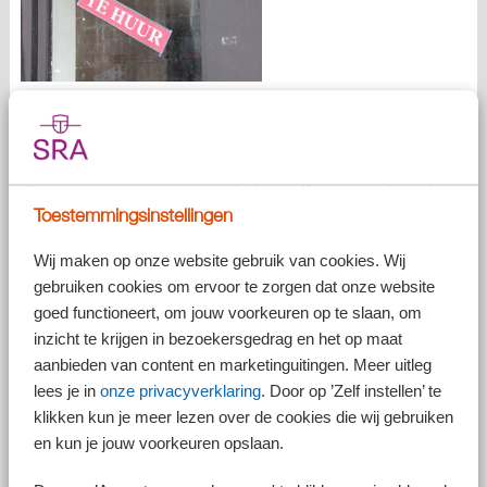
Overgangsrecht
Vanaf 2013 zijn de regels rond de aftrek van rente voor een eigen
woning flink gewijzigd. Zo is onder meer bepaald dat de rente van
aflossingsvrije leningen niet meer aftrekbaar is. De lening moet namelijk
minimaal annuïtair in maximaal 360 maanden volledig afgeloste
Toestemmingsinstellingen
worden, wil er nog recht bestaan op renteaftrek. Wel is er
overgangsrecht van toepassing voor op 31 december 2012 al
Wij maken op onze website gebruik van cookies. Wij
bestaande gevallen. Voor die gevallen blijft de rente wel aftrekbaar.
gebruiken cookies om ervoor te zorgen dat onze website
Tijdelijk naar een huurwoning en door naar
goed functioneert, om jouw voorkeuren op te slaan, om
andere eigen woning
inzicht te krijgen in bezoekersgedrag en het op maat
aanbieden van content en marketinguitingen. Meer uitleg
De Belastingdienst heeft aangegeven dat dit overgangsrecht en de
renteaftrek niet herleeft in de volgende situatie.
lees je in
onze privacyverklaring
. Door op ’Zelf instellen’ te
klikken kun je meer lezen over de cookies die wij gebruiken
Een belastingplichtige verhuist van een eigen woning, waarvoor hij vóór
en kun je jouw voorkeuren opslaan.
2013 een aflossingsvrije lening afsloot, naar een huurwoning. Deze
gaat hij permanent bewonen, terwijl hij de oude woning aanhoudt als