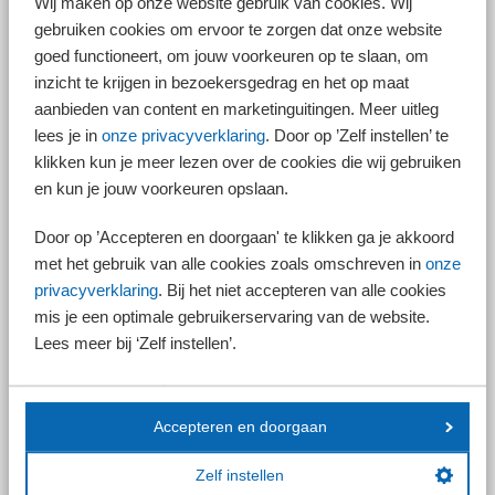
Wij maken op onze website gebruik van cookies. Wij
ingevoerd. Daarbij wordt een minimum- en maximumaantal uren
gebruiken cookies om ervoor te zorgen dat onze website
overeengekomen (vergelijkbaar met een min-maxcontract). Het
goed functioneert, om jouw voorkeuren op te slaan, om
maximumaantal uren mag niet meer bedragen dan 130% van het
minimumaantal uren.
inzicht te krijgen in bezoekersgedrag en het op maat
aanbieden van content en marketinguitingen. Meer uitleg
lees je in
onze privacyverklaring
. Door op ’Zelf instellen’ te
klikken kun je meer lezen over de cookies die wij gebruiken
Let op!
Scholieren, studenten met een bijbaan (maximaal 16
en kun je jouw voorkeuren opslaan.
uur per week) en AOW’ers mogen nog wel op
oproepbasis werken.
Door op ’Accepteren en doorgaan' te klikken ga je akkoord
met het gebruik van alle cookies zoals omschreven in
onze
privacyverklaring
. Bij het niet accepteren van alle cookies
mis je een optimale gebruikerservaring van de website.
Tip!
Lees meer bij ‘Zelf instellen’.
Bandbreedtecontracten voor onbepaalde tijd gaan
onder de lage WW-premie vallen.
Accepteren en doorgaan
Wijzigingen voor uitzendkrachten
Zelf instellen