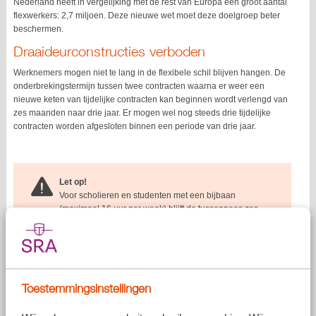
Nederland heeft in vergelijking met de rest van Europa een groot aantal
flexwerkers: 2,7 miljoen. Deze nieuwe wet moet deze doelgroep beter
beschermen.
Draaideurconstructies verboden
Werknemers mogen niet te lang in de flexibele schil blijven hangen. De
onderbrekingstermijn tussen twee contracten waarna er weer een
nieuwe keten van tijdelijke contracten kan beginnen wordt verlengd van
zes maanden naar drie jaar. Er mogen wel nog steeds drie tijdelijke
contracten worden afgesloten binnen een periode van drie jaar.
Let op!
Voor scholieren en studenten met een bijbaan
(maximaal 16 uur per week) blijft de tussenpoos zes
maanden. Daarnaast blijft voor seizoensarbeid een
onderbrekingstermijn van drie maanden mogelijk.
Toestemmingsinstellingen
Bandbreedte contracten
In plaats van nul-urencontracten worden bandbreedtecontracten