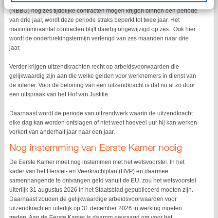
Waar uitzendkrachten momenteel in fase B (ABU) dan wel fase 2-3
(NBBU) nog zes tijdelijke contracten mogen krijgen binnen een periode
van drie jaar, wordt deze periode straks beperkt tot twee jaar. Het
maximumnaantal contracten blijft daarbij ongewijzigd op zes. Ook hier
wordt de onderbrekingstermijn verlengd van zes maanden naar drie
jaar.
Verder krijgen uitzendkrachten recht op arbeidsvoorwaarden die
gelijkwaardig zijn aan die welke gelden voor werknemers in dienst van
de inlener. Voor de beloning van een uitzendkracht is dat nu al zo door
een uitspraak van het Hof van Justitie.
Daarnaast wordt de periode van uitzendwerk waarin de uitzendkracht
elke dag kan worden ontslagen of niet weet hoeveel uur hij kan werken
verkort van anderhalf jaar naar een jaar.
Nog instemming van Eerste Kamer nodig
De Eerste Kamer moet nog instemmen met het wetsvoorstel. In het
kader van het Herstel- en Veerkrachtplan (HVP) en daarmee
samenhangende te ontvangen geld vanuit de EU, zou het wetsvoorstel
uiterlijk 31 augustus 2026 in het Staatsblad gepubliceerd moeten zijn.
Daarnaast zouden de gelijkwaardige arbeidsvoorwaarden voor
uitzendkrachten uiterlijk op 31 december 2026 in werking moeten
treden. Aan de Eerste Kamer is daarom gevraagd om voor het