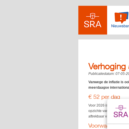
Verhoging a
Publicatiedatum:
07-05-2
Vanwege de inflatie is oo
meerdaagse internationa
€ 52 per dag
Voor 2026 is het bedrag v
opzichte van vorig jaar. 
aftrekbaar van de winst.
Voorwaarden