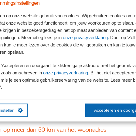
mingsinstellingen
rekbaar als voldaan wordt aan de volgende voorwaarden:
en op onze website gebruik van cookies. Wij gebruiken cookies om e
24 uur.
dat onze website goed functioneert, om jouw voorkeuren op te slaan,
ag niet in Nederland liggen. Er is geen maximum afstand. De regeling geldt voor 
te krijgen in bezoekersgedrag en het op maat aanbieden van content 
en moet je kunnen aantonen, bijvoorbeeld met facturen, tachograafschijven of ritte
guitingen. Meer uitleg lees je in
onze privacyverklaring
. Door op ’Zelf 
mdag tellen elk mee voor een halve dag.
en kun je meer lezen over de cookies die wij gebruiken en kun je jouw
n de aangifte inkomstenbelasting.
ren opslaan.
’Accepteren en doorgaan' te klikken ga je akkoord met het gebruik va
Je mag er ieder jaar opnieuw voor kiezen de regeling al dan niet te gebruiken. Als j
niet aan te tonen met facturen en dergelijke. Dat moet wel als je de regeling niet geb
 zoals omschreven in
onze privacyverklaring
. Bij het niet accepteren 
lt brengen. Dit is dus alleen voordelig als de aftrek per saldo hoger uitvalt dan € 52 
mis je een optimale gebruikerservaring van de website. Lees meer bij
’.
 van belang dat sommige kosten niet volledig aftrekbaar zijn, zoals de kosten van 
instellen
Accepteren en doorg
ten op meer dan 50 km van het woonadres