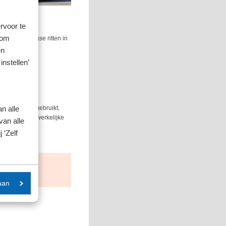
rvoor te
 om
alle meerdaagse ritten in
en
nstaten.
instellen’
n alle
e de regeling gebruikt,
ruikt en je de werkelijke
van alle
per dag.
 ‘Zelf
maaltijden.
aan