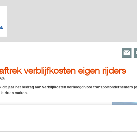
ftrek verblijfkosten eigen rijders
026
k dit jaar het bedrag aan verblijfkosten verhoogd voor transportondernemers (ei
le ritten maken.
astgesteld op € 52 per dag, ofwel een verhoging van € 2 ten
Het bedrag van € 52 per dag is voor de transportondernemer