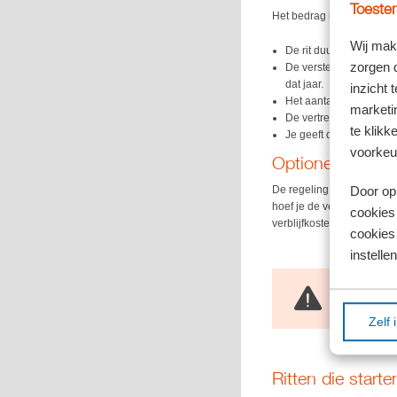
Toestem
Het bedrag is alleen aft
Wij mak
De rit duurt langer dan 
zorgen 
De verste bestemming m
dat jaar.
inzicht 
Het aantal gereden dag
marketin
De vertrek- en terugko
te klikk
Je geeft de winst aan i
voorkeu
Optioneel
Door op 
De regeling is optioneel. 
hoef je de verblijfkosten 
cookies
verblijfkosten in aftrek wi
cookies 
instellen
Let op!
Daarbij is wel
Zelf 
Ritten die star