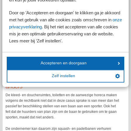
bovendien dat geen sprake is van kale verhuur van een onroerende
zaak omdat de ondernemer aanvullende diensten verricht zoals het
Door op ’Accepteren en doorgaan' te klikken ga je akkoord
beschikbaar stellen van kleed- en doucheruimte, sanitair en een
horecagelegenheid. Voor gelegenheid geven tot sportbeoefening geldt
met het gebruik van alle cookies zoals omschreven in
onze
het 9% btw-tarief.
privacyverklaring
. Bij het niet accepteren van alle cookies
Rechtbank: btw-vrijstelling
mis je een optimale gebruikerservaring van de website.
Lees meer bij ‘Zelf instellen’.
De rechtbank is het met de ondernemer eens. De particulier sporter
verkrijgt na een online reservering het exclusieve gebruiksrecht om op
een bepaalde datum gedurende een bepaalde tijd de baan te
gebruiken. Anderen kunnen van die baan dan niet gebruikmaken.
Accepteren en doorgaan
Daarmee is volgens de rechtbank sprake van btw-vrijgestelde verhuur
van een onroerende zaak.
Zelf instellen
Kleedkamers en horeca maken dat niet
anders
De kleed- en doucheruimtes, toiletten en de aanwezige horeca maken
volgens de rechtbank niet dat in deze casus sprake is van meer dan het
passief ter beschikking stellen van een baan aan een sporter. Ook het
feit dat de huurders van plan zijn om de baan te gebruiken om te gaan
sporten, maakt dat niet anders.
De ondernemer kan daarom zijn squash- en padelbanen verhuren