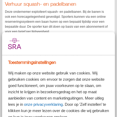
Verhuur squash- en padelbanen
Deze ondernemer exploiteert squash- en padelbanen. Bij de banen is
ook een horecagelegenheid gevestigd. Sporters kunnen via een online
reserveringssysteem een baan huren op een bepaald tijdstip voor een
bepaalde duur. De sporter kan dit doen op basis van een abonnement of
voor een tarief per tijdseenheid.
De sporter verkrijgt na online reservering het exclusieve gebruiksrecht
tot die specifieke baan. Er is geen personeel aanwezig op de banen.
Het personeel van de horecagelegenheid open en sluit het pand en
doet de lichten aan vanaf achter de horecabar. Het horecapersoneel
Toestemmingsinstellingen
heeft verder geen zicht op de banen en houdt daarop ook geen toezicht.
Vrijgesteld van btw?
Wij maken op onze website gebruik van cookies. Wij
De ondernemer vindt dat de verhuur van de squash- en padelbanen
gebruiken cookies om ervoor te zorgen dat onze website
aan particuliere sporters is aan te merken als de verhuur van een
goed functioneert, om jouw voorkeuren op te slaan, om
onroerende zaak. Hiervoor geldt een btw-vrijstelling en daarom kan de
inzicht te krijgen in bezoekersgedrag en het op maat
verhuur plaatsvinden zonder btw.
aanbieden van content en marketinguitingen. Meer uitleg
9% btw?
lees je in
onze privacyverklaring
. Door op ’Zelf instellen’ te
De Belastingdienst vindt dat de verhuur is aan te merken als het
klikken kun je meer lezen over de cookies die wij gebruiken
gelegenheid geven tot sportbeoefening. De Belastingdienst meent
en kun je jouw voorkeuren opslaan.