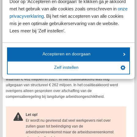
Door op ’Accepteren en doorgaan' te klikken ga je akkoord
met het gebruik van alle cookies zoals omschreven in
onze
privacyverklaring
. Bij het niet accepteren van alle cookies
Let op!
mis je een optimale gebruikerservaring van de website.
Het recht op transitievergoeding na langdurige
arbeidsongeschiktheid, dus na het verstrijken van het
Lees meer bij ‘Zelf instellen’.
opzegverbod, blijft bestaan. De regering is bang dat er
anders sprake is van verboden onderscheid op grond
van handicap of chronische ziekte.
Accepteren en doorgaan
Bezuiniging
Zelf instellen
De regering rekent op een structurele bezuiniging van € 831 miljoen,
waarvan € 462 miljoen in 2027. In het coalitieakkoord was nog
uitgegaan van structureel € 262 miljoen. In het coalitieakkoord werd
overigens alleen gesproken over afschaffing van de
compensatieregeling bij langdurige arbeidsongeschiktheid.
Let op!
Er wordt nu gevreesd dat veel werkgevers niet over
zullen gaan tot beëindiging van de
arbeidsovereenkomst maar de arbeidsovereenkomst