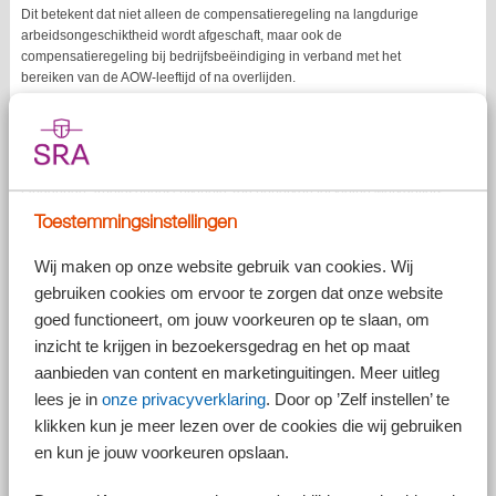
Dit betekent dat niet alleen de compensatieregeling na langdurige
arbeidsongeschiktheid wordt afgeschaft, maar ook de
compensatieregeling bij bedrijfsbeëindiging in verband met het
bereiken van de AOW-leeftijd of na overlijden.
Na uitstel volledige afschaffing voor alle
werkgevers
Het wetsvoorstel dat de compensatie van de transitievergoeding bij
langdurige arbeidsongeschiktheid zou beperken tot kleine werkgevers
werd al eerder uitgesteld van 1 juli 2026 naar 1 januari 2027. Tot 1
Toestemmingsinstellingen
januari 2027 heeft in ieder geval nog elke werkgever recht op die
compensatie als aan de voorwaarden wordt voldaan.
Wij maken op onze website gebruik van cookies. Wij
gebruiken cookies om ervoor te zorgen dat onze website
Inmiddels heeft de regering echter besloten verder te gaan dan alleen
goed functioneert, om jouw voorkeuren op te slaan, om
uitstel. In een nota van wijzigingen staat namelijk dat de
compensatieregeling voor alle werkgevers wordt afgeschaft per 1
inzicht te krijgen in bezoekersgedrag en het op maat
januari 2027. Dus ook voor de kleine werkgevers.
aanbieden van content en marketinguitingen. Meer uitleg
Afschaffing meerdere compensatieregelingen
lees je in
onze privacyverklaring
. Door op ’Zelf instellen’ te
klikken kun je meer lezen over de cookies die wij gebruiken
Verder is in de nota van wijziging opgenomen dat naast het verdwijnen
en kun je jouw voorkeuren opslaan.
van de compensatie bij langdurige arbeidsongeschiktheid ook de
compensatie bij bedrijfsbeëindiging in verband met het bereiken van de
AOW-leeftijd of na overlijden, verdwijnt.