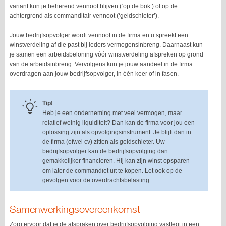
variant kun je beherend vennoot blijven (‘op de bok’) of op de
achtergrond als commanditair vennoot (‘geldschieter’).
Jouw bedrijfsopvolger wordt vennoot in de firma en u spreekt een
winstverdeling af die past bij ieders vermogensinbreng. Daarnaast kun
je samen een arbeidsbeloning vóór winstverdeling afspreken op grond
van de arbeidsinbreng. Vervolgens kun je jouw aandeel in de firma
overdragen aan jouw bedrijfsopvolger, in één keer of in fasen.
Tip!
Heb je een onderneming met veel vermogen, maar
relatief weinig liquiditeit? Dan kan de firma voor jou een
oplossing zijn als opvolgingsinstrument. Je blijft dan in
de firma (ofwel cv) zitten als geldschieter. Uw
bedrijfsopvolger kan de bedrijfsopvolging dan
gemakkelijker financieren. Hij kan zijn winst opsparen
om later de commandiet uit te kopen. Let ook op de
gevolgen voor de overdrachtsbelasting.
Samenwerkingsovereenkomst
Zorg ervoor dat je de afspraken over bedrijfsopvolging vastlegt in een