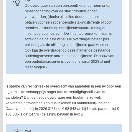
Tip!
De overdrager van een persoonlijke onderneming kan
belastingheffing over de stakingswinst, onder
voorwaarden, (deels) uitstellen door een premie te
betalen voor een zogenoemde stakingslijfrente of door
premies te storten op een lijfrentespaarrekening of
lijfrentebeleggingsrecht. De lijfrentepremie komt dan in
aftrek op de belaste winst. De overdrager betaalt pas
belasting als de uitkering uit de lijfrente gaat vloeien.
Ook kan de overdrager op deze manier de bestaande
oudedagsreserve omzetten in een lijfrente. Opbouw van
een oudedagsreserve is overigens vanaf 2023 al niet
meer mogelijk.
Is sprake van rechtstreekse overdracht van aandelen in een bv door een
dga en is de verkoopprijs hoger dan de verkrijgingsprijs van de
aandelen? Dan geniet de overdrager een boekwinst (ofwel:
vervreemdingsvoordeel) en dus inkomen uit aanmerkelijk belang.
Daarover moet hij in 2026 31% (tot € 68.843 en bij fiscale partners tot €
137.686 is dat 24,5%) belasting betalen in box 2.
Tip!