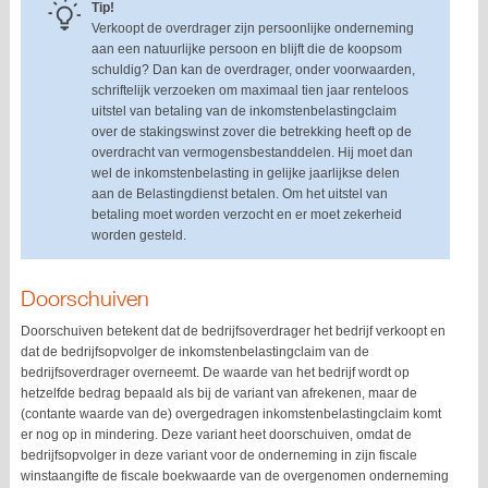
Tip!
Verkoopt de overdrager zijn persoonlijke onderneming
aan een natuurlijke persoon en blijft die de koopsom
schuldig? Dan kan de overdrager, onder voorwaarden,
schriftelijk verzoeken om maximaal tien jaar renteloos
uitstel van betaling van de inkomstenbelastingclaim
over de stakingswinst zover die betrekking heeft op de
overdracht van vermogensbestanddelen. Hij moet dan
wel de inkomstenbelasting in gelijke jaarlijkse delen
aan de Belastingdienst betalen. Om het uitstel van
betaling moet worden verzocht en er moet zekerheid
worden gesteld.
Doorschuiven
Doorschuiven betekent dat de bedrijfsoverdrager het bedrijf verkoopt en
dat de bedrijfsopvolger de inkomstenbelastingclaim van de
bedrijfsoverdrager overneemt. De waarde van het bedrijf wordt op
hetzelfde bedrag bepaald als bij de variant van afrekenen, maar de
(contante waarde van de) overgedragen inkomstenbelastingclaim komt
er nog op in mindering. Deze variant heet doorschuiven, omdat de
bedrijfsopvolger in deze variant voor de onderneming in zijn fiscale
winstaangifte de fiscale boekwaarde van de overgenomen onderneming