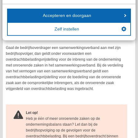
Bij bedrijfsoverdracht van een persoonlijke onderneming in de
familiesfeer geldt onder voorwaarden een vrijstelling voor de
overdrachtsbelasting. Dat is het geval bij bedrijfsoverdracht aan
Accepteren en doorgaan
kinderen, kleinkinderen, broers, zusters of echtgenoten van deze
personen. Het moet gaan om de overdracht (en voortzetting) van de
Zelf instellen
gehele onderneming, al dan niet in fasen. De onroerende zaak moet
dienstbaar zijn aan de onderneming.
Gaat de bedrijfsoverdrager een samenwerkingsverband aan met zijn
bedrijfsopvolger, dan geldt onder voorwaarden een
overdrachtsbelastingvrijstelling voor de inbreng van de onderneming
met onroerende zaken in het samenwerkingsverband. Bij de verdeling
van het vermogen van een samenwerkingsverband geldt een
overdrachtsbelastingvrijstelling voor de toedeling van de onroerende
zaak aan de oorspronkelijke inbrengers, als de onroerende zaak
vrijgesteld van overdrachtsbelasting was ingebracht.
Let op!
Heb je één of meer onroerende zaken op de
ondernemingsbalans staan? Let dan bij de
bedrijfsopvolging op de gevolgen voor de
overdrachtsbelasting. Bij een bedrijfsoverdracht binnen