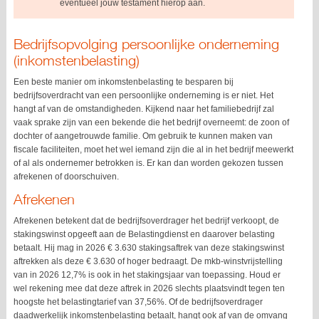
eventueel jouw testament hierop aan.
Bedrijfsopvolging persoonlijke onderneming
(inkomstenbelasting)
Een beste manier om inkomstenbelasting te besparen bij
bedrijfsoverdracht van een persoonlijke onderneming is er niet. Het
hangt af van de omstandigheden. Kijkend naar het familiebedrijf zal
vaak sprake zijn van een bekende die het bedrijf overneemt: de zoon of
dochter of aangetrouwde familie. Om gebruik te kunnen maken van
fiscale faciliteiten, moet het wel iemand zijn die al in het bedrijf meewerkt
of al als ondernemer betrokken is. Er kan dan worden gekozen tussen
afrekenen of doorschuiven.
Afrekenen
Afrekenen betekent dat de bedrijfsoverdrager het bedrijf verkoopt, de
stakingswinst opgeeft aan de Belastingdienst en daarover belasting
betaalt. Hij mag in 2026 € 3.630 stakingsaftrek van deze stakingswinst
aftrekken als deze € 3.630 of hoger bedraagt. De mkb-winstvrijstelling
van in 2026 12,7% is ook in het stakingsjaar van toepassing. Houd er
wel rekening mee dat deze aftrek in 2026 slechts plaatsvindt tegen ten
hoogste het belastingtarief van 37,56%. Of de bedrijfsoverdrager
daadwerkelijk inkomstenbelasting betaalt, hangt ook af van de omvang