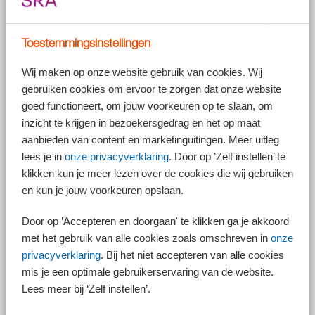
Ook als je de aandelen schenkt of voor een lagere dan zakelijke prijs
verkoopt, wordt de vervreemdingswinst berekend over de volle waarde
van de aandelen. In zo’n geval kan, als en voor zover binnen de bv
Toestemmingsinstellingen
sprake is van ondernemingsvermogen, onder voorwaarden en op
verzoek een doorschuiving van de inkomstenbelasting claim
Wij maken op onze website gebruik van cookies. Wij
plaatsvinden. De schenker rekent dan niet af en de verkrijger neemt de
gebruiken cookies om ervoor te zorgen dat onze website
oorspronkelijke verkrijgingsprijs over. Dit wordt ook wel de
doorschuifregeling of DSR genoemd. De doorschuifregeling voor de
goed functioneert, om jouw voorkeuren op te slaan, om
inkomstenbelastingclaim van aandelen (ook wel DSR ab) mag alleen
inzicht te krijgen in bezoekersgedrag en het op maat
toegepast worden op ondernemingsvermogen en niet op
aanbieden van content en marketinguitingen. Meer uitleg
beleggingsvermogen.
lees je in
onze privacyverklaring
. Door op ’Zelf instellen’ te
Een van de voorwaarden voor de DSR ab die in 2024 nog gold, was dat
klikken kun je meer lezen over de cookies die wij gebruiken
de verkrijger gedurende minimaal 36 maanden voorafgaand aan de
en kun je jouw voorkeuren opslaan.
overdracht van de aandelen in dienstbetrekking was van de bv. Deze
voorwaarde, ook wel de dienstbetrekkingseis genoemd, is met ingang
Door op ’Accepteren en doorgaan' te klikken ga je akkoord
van 1 januari 2025 te vervallen. In plaats daarvan geldt vanaf 2025 de
voorwaarde dat de verkrijger op het moment van schenken minimaal 21
met het gebruik van alle cookies zoals omschreven in
onze
jaar oud moet zijn.
privacyverklaring
. Bij het niet accepteren van alle cookies
mis je een optimale gebruikerservaring van de website.
Lees meer bij ‘Zelf instellen’.
Tip!
Als de doorschuifregeling van toepassing is geldt