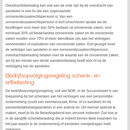
Overdrachtsbelasting kan ook aan de orde zijn bij de overdracht van
aandelen in een bv die een zogenaamde
onroerendezaakrechtspersoon is. Van een
onroerendezaakrechtspersoon is kort omschreven sprake als de
bezittingen voor meer dan 50% bestaan uit onroerende zaken, voor
minimaal 30% uit Nederlandse onroerende zaken en de onroerende
zaken moeten voor 70% of meer dienstbaar zijn aan het verkrijgen,
vervreemden of exploiteren van onroerende zaken. Kort gezegd moet
de verkrijger van aandelen in een onroerendezaakrechtspersoon
overdrachtsbelasting betalen over de waarde van de onroerende zaken,
als hij ten minste een derde aandelenbelang heeft vóór of na de
verkrijging van de aandelen.
Bedrijfsopvolgingsregeling schenk- en
erfbelasting
De bedrijfsopvolgingsregeling, ook wel BOR- in de Successiewet is van
toepassing bij het schenken van het vermogen van een persoonlijke
onderneming (zoals een eenmanszaak, firma- of cv-aandeel) én bij
aanmerkelijkbelangaandelen in een actieve bv. Om hiervan gebruik te
maken, moet je bij de Belastingdienst een verzoek indienen. Dat doe je
in de aangifte schenkbelasting, die je indient binnen twee maanden na
het jaar waarin je de onderneming of aandelen overgedragen hebt
gekregen.