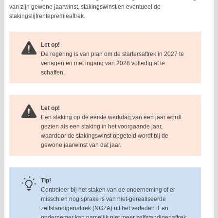
van zijn gewone jaarwinst, stakingswinst en eventueel de
stakingslijfrentepremieaftrek.
Let op!
De regering is van plan om de startersaftrek in 2027 te
verlagen en met ingang van 2028 volledig af te
schaffen.
Let op!
Een staking op de eerste werkdag van een jaar wordt
gezien als een staking in het voorgaande jaar,
waardoor de stakingswinst opgeteld wordt bij de
gewone jaarwinst van dat jaar.
Tip!
Controleer bij het staken van de onderneming of er
misschien nog sprake is van niet-gerealiseerde
zelfstandigenaftrek (NGZA) uit het verleden. Een
ondernemer kan namelijk niet meer zelfstandigenaftrek