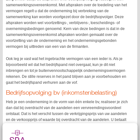
samenwerkingsovereenkomst. Met afspraken over de toedeling van het
vermogen regelt u dat de onderneming bij verbreking van de
samenwerking kan worden voortgezet door de bedrijfsopvolger. Deze
afspraken worden wel voortzettings-, verblijvens-, toescheidings- of
overnemingsbedingen genoemd. Kern van deze bedingen is dat in de
samenwerkingsovereenkomst afspraken worden gemaakt over de
voortzetting van de onderneming en het ondernemingsgebonden
vermogen bij uittreden van een van de firmanten.
Ook leg je vast wat het ingebrachte vermogen van een ieder is. Als je
bijvoorbeeld wil dat het bedrijfspand niet overgaat, kun je dit niet
inbrengen en tot je buitenvennootschappelijk ondernemingsvermogen
rekenen. De stille reserves in het pand blijven aan je voorbehouden en
gaat het bedrijfspand verhuren aan de vof.
Bedrijfsopvolging bv (inkomstenbelasting)
Heb je een onderneming in de vorm van één enkele bv, realiseer je zich
dan dat bij overdracht van de aandelen een vervreemdingsvoordeel
ontstaat. Dat is het verschil tussen de verkrijgingsprijs van uw aandelen
en de verkoopprijs of waarde bij overdracht van de aandelen. U betaalt
over dat verschil in 2026 31% (tot € 68.843 en bij fiscale partners tot €
137.686 is dat 24,5%) inkomstenbelasting in box 2.