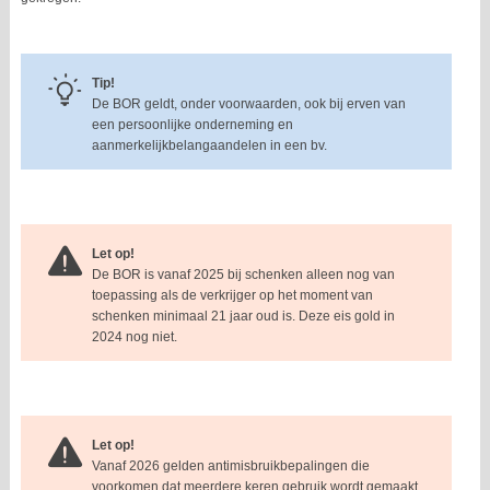
Tip!
De BOR geldt, onder voorwaarden, ook bij erven van
een persoonlijke onderneming en
aanmerkelijkbelangaandelen in een bv.
Let op!
De BOR is vanaf 2025 bij schenken alleen nog van
toepassing als de verkrijger op het moment van
schenken minimaal 21 jaar oud is. Deze eis gold in
2024 nog niet.
Let op!
Vanaf 2026 gelden antimisbruikbepalingen die
voorkomen dat meerdere keren gebruik wordt gemaakt