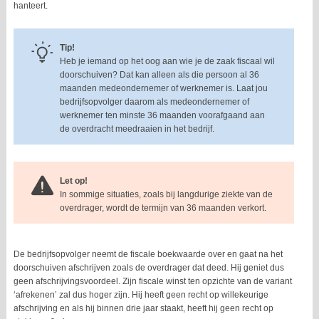
hanteert.
Tip!
Heb je iemand op het oog aan wie je de zaak fiscaal wil
doorschuiven? Dat kan alleen als die persoon al 36
maanden medeondernemer of werknemer is. Laat jou
bedrijfsopvolger daarom als medeondernemer of
werknemer ten minste 36 maanden voorafgaand aan
de overdracht meedraaien in het bedrijf.
Let op!
In sommige situaties, zoals bij langdurige ziekte van de
overdrager, wordt de termijn van 36 maanden verkort.
De bedrijfsopvolger neemt de fiscale boekwaarde over en gaat na het
doorschuiven afschrijven zoals de overdrager dat deed. Hij geniet dus
geen afschrijvingsvoordeel. Zijn fiscale winst ten opzichte van de variant
‘afrekenen’ zal dus hoger zijn. Hij heeft geen recht op willekeurige
afschrijving en als hij binnen drie jaar staakt, heeft hij geen recht op