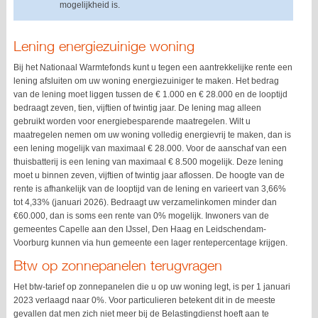
mogelijkheid is.
Lening energiezuinige woning
Bij het Nationaal Warmtefonds kunt u tegen een aantrekkelijke rente een
lening afsluiten om uw woning energiezuiniger te maken. Het bedrag
van de lening moet liggen tussen de € 1.000 en € 28.000 en de looptijd
bedraagt zeven, tien, vijftien of twintig jaar. De lening mag alleen
gebruikt worden voor energiebesparende maatregelen. Wilt u
maatregelen nemen om uw woning volledig energievrij te maken, dan is
een lening mogelijk van maximaal € 28.000. Voor de aanschaf van een
thuisbatterij is een lening van maximaal € 8.500 mogelijk. Deze lening
moet u binnen zeven, vijftien of twintig jaar aflossen. De hoogte van de
rente is afhankelijk van de looptijd van de lening en varieert van 3,66%
tot 4,33% (januari 2026). Bedraagt uw verzamelinkomen minder dan
€60.000, dan is soms een rente van 0% mogelijk. Inwoners van de
gemeentes Capelle aan den IJssel, Den Haag en Leidschendam-
Voorburg kunnen via hun gemeente een lager rentepercentage krijgen.
Btw op zonnepanelen terugvragen
Het btw-tarief op zonnepanelen die u op uw woning legt, is per 1 januari
2023 verlaagd naar 0%. Voor particulieren betekent dit in de meeste
gevallen dat men zich niet meer bij de Belastingdienst hoeft aan te