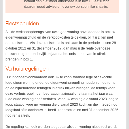
betaalt dan niet meer aftrekbaar is in box 1. Laat u zich
daarom goed adviseren over uw persoonlijke situatie.
Restschulden
Als de verkoopopbrengst van uw eigen woning onvoldoende is om uw
eigenwoningschuld en de verkoopkosten te dekken, blijft u zitten met
een restschuld. Als deze restschuld is ontstaan in de periode tussen 29
oktober 2012 en 31 december 2017, dan mag u de rente over deze
restschuld gedurende vijftien jaar na het ontstaan ervan in aftrek
brengen in box 1.
Verhuisregelingen
U kunt onder voorwaarden ook uw te koop staande lege of gekochte
lege eigen woning onder de eigenwoningregeling houden en de rente
op de bijbehorende leningen in aftrek blijven brengen; de termijn voor
deze verhuisregelingen bedraagt maximaal drie jaar na het jaar waarin
u de oude woning heeft verlaten. Voor uw woning die vanaf 2023 leeg te
koop staat of voor uw woning die u vanaf 2023 kocht en die in 2026 nog
leegstaat of in aanbouw is, heeft u daarom tot en met 31 december 2026
nog renteaftrek.
De regeling kan ook worden toegepast als een woning niet direct wordt