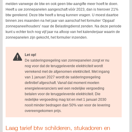
melden vanwege de btw en ook geen btw-aangifte meer hoeft te doen.
Heeft u uw zonnepanelen aangeschaft vóór 2023, dan is hierover 21%
btw gerekend. Deze btw heeft u terug kunnen vragen. U moest daartoe
binnen zes maanden na het jaar van aanschaf het formulier ‘Opgaaf
zonnepaneelhouders’ naar de Belastingdienst zenden. Na deze periode
kunt u echter toch nog vijf jaar na afloop van het kalenderjaar waarin de
zonnepanelen zijn gekocht, het formulier inzenden.
Let op!
De salderingsregeling van zonnepanelen zorgt er nu
nog voor dat de teruggeleverde elektriciteit wordt
verrekend met de afgenomen elektriciteit. Met ingang
van 1 januari 2027 wordt de salderingsregeling
definitief afgeschaft. Vanaf dat moment moeten
energieleveranciers wel een redelijke vergoeding
betalen voor de teruggeleverde elektriciteit. Die
redelijke vergoeding mag tot en met 1 januari 2030
nooit minder bedragen dan 50% van voor de levering
overeengekomen prijs.
Laag tarief btw schilderen, stukadoren en