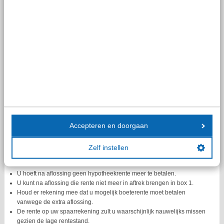
een oude eigenwoninglening, dan was het ook nog mogelijk om hier in
2013 een spaar-, verzekerings- of beleggingsproduct aan te koppelen.
Tip!
In beginsel kunt u vanaf 1 april 2017 vrij gebruikmaken
van de vrijstelling voor uw spaar-, verzekerings- of
beleggingsproduct. Afkoop is over het algemeen
financieel niet aantrekkelijk. Overleg daarom vooraf met
onze adviseurs over uw eigen situatie.
(Extra) aflossen of niet?
Accepteren en doorgaan
Nu de rente op een spaarrekening laag is, is het de vraag of extra
aflossen misschien raadzaam is. Aflossen heeft verschillende fiscale en
Zelf instellen
financiële gevolgen. We zetten er een aantal op een rij:
U hoeft na aflossing geen hypotheekrente meer te betalen.
U kunt na aflossing die rente niet meer in aftrek brengen in box 1.
Houd er rekening mee dat u mogelijk boeterente moet betalen
vanwege de extra aflossing.
De rente op uw spaarrekening zult u waarschijnlijk nauwelijks missen
gezien de lage rentestand.