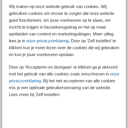
hoger bedrag, dan wordt het extra bedrag aangemerkt als nieuwe
Wij maken op onze website gebruik van cookies. Wij
eigenwoninglening en is de rente hierover alleen aftrekbaar als aan de
gebruiken cookies om ervoor te zorgen dat onze website
aflossingseisen wordt voldaan.
goed functioneert, om jouw voorkeuren op te slaan, om
Aftrek beperkt tot maximaal 30 jaar
inzicht te krijgen in bezoekersgedrag en het op maat
De aftrek van hypotheekrente inzake de eigen woning is beperkt tot
aanbieden van content en marketinguitingen. Meer uitleg
maximaal 30 jaar. Bij leningen die vóór 2001 zijn afgesloten, begint
lees je in
onze privacyverklaring
. Door op ’Zelf instellen’ te
deze termijn op 1 januari 2001. Dit betekent dat degenen met een
klikken kun je meer lezen over de cookies die wij gebruiken
dergelijke hypotheek de rente vanaf 2031 niet meer af kunnen trekken
en dus een (fors) hogere maandlast tegemoet kunnen zien. De termijn
en kun je jouw voorkeuren opslaan.
van 30 jaar gaat iedere keer opnieuw in voor het bedrag waarmee u uw
hypotheek verhoogt.
Door op ’Accepteren en doorgaan' te klikken ga je akkoord
Verzekeringen eigen woning
met het gebruik van alle cookies zoals omschreven in
onze
privacyverklaring
. Bij het niet accepteren van alle cookies
Het is al lange tijd niet meer mogelijk (sinds 2013) om een nieuw spaar-,
verzekerings- of beleggingsproduct gekoppeld aan de eigen woning af
mis je een optimale gebruikerservaring van de website.
te sluiten. Heeft u een bestaand spaar-, verzekerings- of
Lees meer bij ‘Zelf instellen’.
beleggingsproduct gekoppeld aan de oude eigenwoninglening, dan
wijzigt er niets.
Deze blijft vrijgesteld in box 1. Een gekoppeld spaar-, verzekerings- of
beleggingsproduct volgt het overgangsrecht dat geldt voor de oude
eigenwoninglening: is uw in 2013 afgesloten lening aan te merken als