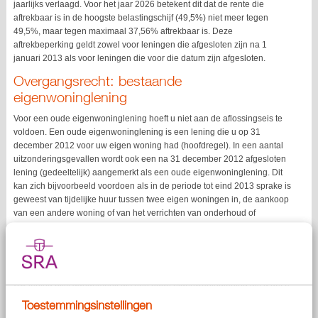
jaarlijks verlaagd. Voor het jaar 2026 betekent dit dat de rente die
aftrekbaar is in de hoogste belastingschijf (49,5%) niet meer tegen
49,5%, maar tegen maximaal 37,56% aftrekbaar is. Deze
aftrekbeperking geldt zowel voor leningen die afgesloten zijn na 1
januari 2013 als voor leningen die voor die datum zijn afgesloten.
Overgangsrecht: bestaande
eigenwoninglening
Voor een oude eigenwoninglening hoeft u niet aan de aflossingseis te
voldoen. Een oude eigenwoninglening is een lening die u op 31
december 2012 voor uw eigen woning had (hoofdregel). In een aantal
uitzonderingsgevallen wordt ook een na 31 december 2012 afgesloten
lening (gedeeltelijk) aangemerkt als een oude eigenwoninglening. Dit
kan zich bijvoorbeeld voordoen als in de periode tot eind 2013 sprake is
geweest van tijdelijke huur tussen twee eigen woningen in, de aankoop
van een andere woning of van het verrichten van onderhoud of
verbetering aan de eigen woning. Daarnaast is er een regeling voor
expats.
Oversluiten lening
Uw lening blijft aangemerkt als een oude eigenwoninglening als u deze
(gedeeltelijk) oversluit, bijvoorbeeld bij het aflopen van uw rentevaste
Toestemmingsinstellingen
periode of bij de aankoop van een nieuwe woning. Leent u echter een