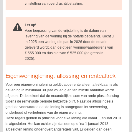
vrijstelling van overdrachtsbelasting.
Let op!
Voor toepassing van de vrijstelling is de datum van
levering van de woning bij de notaris bepalend. Kocht u
in 2025 een woning die pas in 2026 door de notaris
geleverd wordt, dan geldt een woningwaardegrens van
€ 555.000 en dus niet van € 525.000 (de grens in
2025).
Eigenwoninglening, aflossing en renteaftrek
Voor een eigenwoninglening geldt dat de rente alleen aftrekbaar is als
de lening in maximaal 30 jaar volledig en ten minste annuïtair wordt
afgelost. Dit betekent dat de maandelijkse som van rente plus aflossing
tijdens de rentevaste periode hetzelfde blijft. Naast de aflossingseis
geldt de voorwaarde dat de lening is aangegaan ter verwerving,
onderhoud of verbetering van de eigen woning.
Deze regels gelden in principe voor elke lening die vanaf 1 januari 2013
is afgesloten. Het kan echter zijn dat een op of na 1 januari 2013
afgesloten lening onder overgangsregels valt. Er gelden dan geen