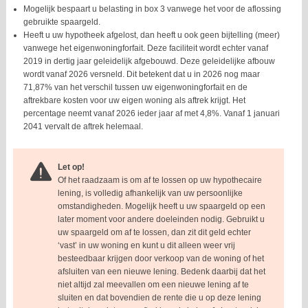
Mogelijk bespaart u belasting in box 3 vanwege het voor de aflossing
gebruikte spaargeld.
Heeft u uw hypotheek afgelost, dan heeft u ook geen bijtelling (meer)
vanwege het eigenwoningforfait. Deze faciliteit wordt echter vanaf
2019 in dertig jaar geleidelijk afgebouwd. Deze geleidelijke afbouw
wordt vanaf 2026 versneld. Dit betekent dat u in 2026 nog maar
71,87% van het verschil tussen uw eigenwoningforfait en de
aftrekbare kosten voor uw eigen woning als aftrek krijgt. Het
percentage neemt vanaf 2026 ieder jaar af met 4,8%. Vanaf 1 januari
2041 vervalt de aftrek helemaal.
Let op!
Of het raadzaam is om af te lossen op uw hypothecaire
lening, is volledig afhankelijk van uw persoonlijke
omstandigheden. Mogelijk heeft u uw spaargeld op een
later moment voor andere doeleinden nodig. Gebruikt u
uw spaargeld om af te lossen, dan zit dit geld echter
‘vast’ in uw woning en kunt u dit alleen weer vrij
besteedbaar krijgen door verkoop van de woning of het
afsluiten van een nieuwe lening. Bedenk daarbij dat het
niet altijd zal meevallen om een nieuwe lening af te
sluiten en dat bovendien de rente die u op deze lening