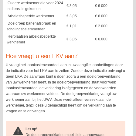
Oudere werknemer die voor 2024
€ 3,05
€ 6.000
in dienst is gekomen
Arbeidsbeperkte werknemer
€ 3,05
€ 6.000
Doelgroep banenafspraak en
€ 1,01
€ 2.000
scholingsbelemmerden
Herplaatsen arbeidsbeperkte
€ 3,05
€ 6.000
werknemer
Hoe vraagt u een LKV aan?
U vraagt het loonkostenvoordeel aan in uw aangifte loonheffingen door
de indicatie voor het LKV aan te zetten. Zonder deze indicatie ontvangt u
geen LKV. De aanvraag kunt u doen zodra u een doelgroepverklaring
van uw werknemer heeft. In de doelgroepverklaring staat voor welk
loonkostenvoordeel de verklaring is afgegeven en de voorwaarden
waaraan uw werknemer voldoet. De doelgroepverklaring vraagt uw
werknemer aan bij het UWV. Deze wordt alleen verstrekt aan de
werknemer, tenzij deze u gemachtigd heeft om de verklaring aan te
vragen en te ontvangen.
Let op!
De doelgroepverklaring moet tijdig aangevraagd