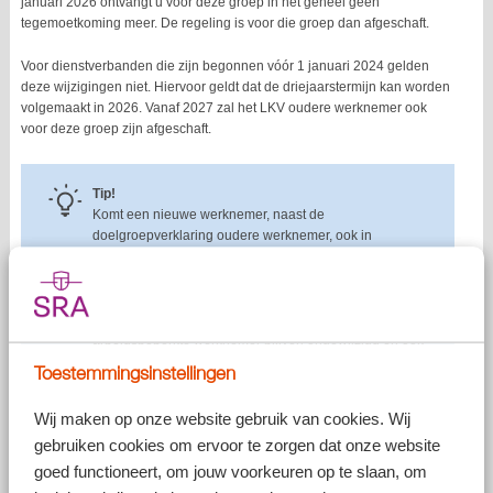
januari 2026 ontvangt u voor deze groep in het geheel geen
tegemoetkoming meer. De regeling is voor die groep dan afgeschaft.
Voor dienstverbanden die zijn begonnen vóór 1 januari 2024 gelden
deze wijzigingen niet. Hiervoor geldt dat de driejaarstermijn kan worden
volgemaakt in 2026. Vanaf 2027 zal het LKV oudere werknemer ook
voor deze groep zijn afgeschaft.
Tip!
Komt een nieuwe werknemer, naast de
doelgroepverklaring oudere werknemer, ook in
aanmerking voor de doelgroepverklaring
arbeidsbeperkte werknemer? Dan is het gunstiger als
de werknemer de doelgroepverklaring arbeidsbeperkte
werknemer aanvraagt. De bedragen van het LKV
arbeidsbeperkte werknemer blijven ongewijzigd en ook
de duur blijft maximaal drie jaar. U heeft in zo’n situatie
Toestemmingsinstellingen
recht op een hoger en langer doorlopend bedrag aan
LKV dan wanneer de doelgroepverklaring oudere
Wij maken op onze website gebruik van cookies. Wij
werknemer wordt aangevraagd.
gebruiken cookies om ervoor te zorgen dat onze website
goed functioneert, om jouw voorkeuren op te slaan, om
Wetsvoorstel banenafspraak: wijzigingen LKV