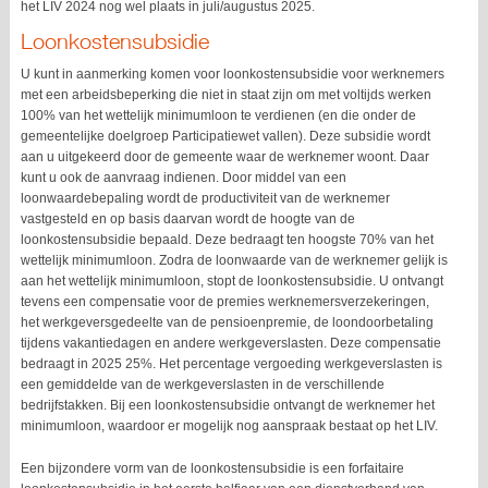
het LIV 2024 nog wel plaats in juli/augustus 2025.
Loonkostensubsidie
U kunt in aanmerking komen voor loonkostensubsidie voor werknemers
met een arbeidsbeperking die niet in staat zijn om met voltijds werken
100% van het wettelijk minimumloon te verdienen (en die onder de
gemeentelijke doelgroep Participatiewet vallen). Deze subsidie wordt
aan u uitgekeerd door de gemeente waar de werknemer woont. Daar
kunt u ook de aanvraag indienen. Door middel van een
loonwaardebepaling wordt de productiviteit van de werknemer
vastgesteld en op basis daarvan wordt de hoogte van de
loonkostensubsidie bepaald. Deze bedraagt ten hoogste 70% van het
wettelijk minimumloon. Zodra de loonwaarde van de werknemer gelijk is
aan het wettelijk minimumloon, stopt de loonkostensubsidie. U ontvangt
tevens een compensatie voor de premies werknemersverzekeringen,
het werkgeversgedeelte van de pensioenpremie, de loondoorbetaling
tijdens vakantiedagen en andere werkgeverslasten. Deze compensatie
bedraagt in 2025 25%. Het percentage vergoeding werkgeverslasten is
een gemiddelde van de werkgeverslasten in de verschillende
bedrijfstakken. Bij een loonkostensubsidie ontvangt de werknemer het
minimumloon, waardoor er mogelijk nog aanspraak bestaat op het LIV.
Een bijzondere vorm van de loonkostensubsidie is een forfaitaire