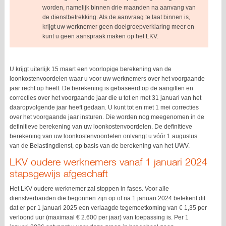
worden, namelijk binnen drie maanden na aanvang van
de dienstbetrekking. Als de aanvraag te laat binnen is,
krijgt uw werknemer geen doelgroepverklaring meer en
kunt u geen aanspraak maken op het LKV.
U krijgt uiterlijk 15 maart een voorlopige berekening van de
loonkostenvoordelen waar u voor uw werknemers over het voorgaande
jaar recht op heeft. De berekening is gebaseerd op de aangiften en
correcties over het voorgaande jaar die u tot en met 31 januari van het
daaropvolgende jaar heeft gedaan. U kunt tot en met 1 mei correcties
over het voorgaande jaar insturen. Die worden nog meegenomen in de
definitieve berekening van uw loonkostenvoordelen. De definitieve
berekening van uw loonkostenvoordelen ontvangt u vóór 1 augustus
van de Belastingdienst, op basis van de berekening van het UWV.
LKV oudere werknemers vanaf 1 januari 2024
stapsgewijs afgeschaft
Het LKV oudere werknemer zal stoppen in fases. Voor alle
dienstverbanden die begonnen zijn op of na 1 januari 2024 betekent dit
dat er per 1 januari 2025 een verlaagde tegemoetkoming van € 1,35 per
verloond uur (maximaal € 2.600 per jaar) van toepassing is. Per 1