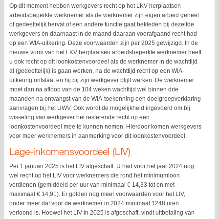
Op dit moment hebben werkgevers recht op het LKV herplaatsen
arbeidsbeperkte werknemer als de werknemer zijn eigen arbeid geheel
of gedeeltelijk hervat of een andere functie gaat bekleden bij dezelfde
werkgevers én daarnaast in de maand daaraan voorafgaand recht had
op een WIA-uitkering. Deze voorwaarden zijn per 2025 gewijzigd. In de
nieuwe vorm van het LKV herplaatsen arbeidsbeperkte werknemer heeft
u ook recht op dit loonkostenvoordeel als de werknemer in de wachttijd
al (gedeeltelijk) is gaan werken, na de wachttijd recht op een WIA-
uitkering ontstaat en hij bij zijn werkgever blijft werken. De werknemer
moet dan na afloop van de 104 weken wachttijd wel binnen drie
maanden na ontvangst van de WIA-toekenning een doelgroepverklaring
aanvragen bij het UWV. Ook wordt de mogelijkheid ingevoerd om bij
wisseling van werkgever het resterende recht op een
loonkostenvoordeel mee te kunnen nemen. Hierdoor komen werkgevers
voor meer werknemers in aanmerking voor dit loonkostenvoordeel.
Lage-inkomensvoordeel (LIV)
Per 1 januari 2025 is het LIV afgeschaft. U had voor het jaar 2024 nog
wel recht op het LIV voor werknemers die rond het minimumloon
verdienen (gemiddeld per uur van minimaal € 14,33 tot en met
maximaal € 14,91). Er golden nog meer voorwaarden voor het LIV,
onder meer dat voor de werknemer in 2024 minimaal 1248 uren
verloond is. Hoewel het LIV in 2025 is afgeschaft, vindt uitbetaling van