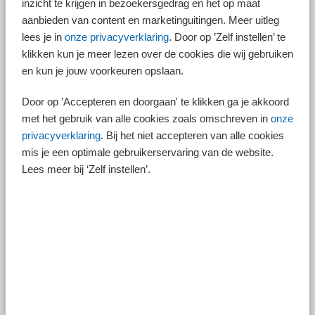
inzicht te krijgen in bezoekersgedrag en het op maat
banenafspraak (per 2026?)
aanbieden van content en marketinguitingen. Meer uitleg
Op 11 februari 2025 is het Wetsvoorstel banenafspraak aangenomen
lees je in
onze privacyverklaring
. Door op ’Zelf instellen’ te
door de Tweede Kamer. In het wetsvoorstel is opgenomen dat de
klikken kun je meer lezen over de cookies die wij gebruiken
huidige maximale periode van drie jaar voor het verkrijgen van LKV
en kun je jouw voorkeuren opslaan.
werknemers uit de doelgroep van de banenafspraak en
scholingsbelemmerden een structurele tegemoetkoming wordt. U heeft
Door op ’Accepteren en doorgaan' te klikken ga je akkoord
hier dan recht op zolang aan de voorwaarden voor deze LKV wordt
voldaan.
met het gebruik van alle cookies zoals omschreven in
onze
privacyverklaring
. Bij het niet accepteren van alle cookies
Verder komt er een soort bonusregeling; deze houdt in dat wanneer er
mis je een optimale gebruikerservaring van de website.
een extra heffing komt voor werkgevers omdat onvoldoende
Lees meer bij ‘Zelf instellen’.
werknemers uit de doelgroep banen afspraak aan het werk zijn, de
bedragen voor deze LKV substantieel verhoogd worden en de
werkgever nog steeds een voordeel kan behalen.
Na het ingaan deze wet hoeft u voor het LKV banenafspraak ook geen
doelgroepverklaring meer te hebben. U moet dan wel in het
doelgroepregister van het UWV nakijken of de betreffende werknemer is
opgenomen.
Let op!