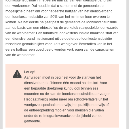
loonkostensubsidie in het eerste halfjaar van een dienstverband van
een werknemer. Dat houdt in dat u samen met de gemeente de
mogelijkheid heeft om voor het eerste halfjaar van het dienstverband
een loonkostensubsidie van 50% van het minimumloon overeen te
komen. Na het eerste halfjaar past de gemeente de loonkostensubsidie
aan op basis van een objectief op de werkplek vastgestelde loonwaarde
van de werknemer. Een forfaitaire loonkostensubsidie maakt de start van
een dienstverband met iemand uit de doelgroep loonkostensubsidie
misschien gemakkelijker voor u als werkgever. Bovendien kan in het
eerste halfjaar een goed beeld worden verkregen van de capaciteiten
van de werknemer.
Let op!
Aanvragen moet in beginsel vóór de start van het
dienstverband of binnen één maand na de start. Voor
een bepaalde doelgroep kunt u ook binnen zes
maanden na de start de loonkostensubsidie aanvragen.
Het gaat hierbij onder meer om schoolverlaters uit het
voortgezet speciaal onderwijs, het praktijkonderwijs of
de entreeopleiding mbo en voor mensen die vallen
onder de re-integratieverantwoordelijkheid van de
gemeente.