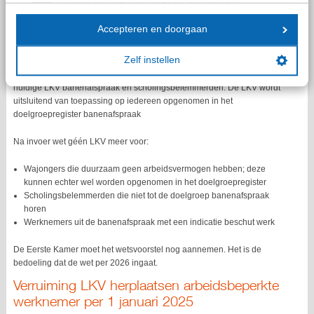
Dit geldt specifiek voor deze LKV. Voor het LKV
arbeidsbeperkte werknemers zult u nog wel steeds een
doelgroepverklaring nodig hebben.
Accepteren en doorgaan
Zelf instellen
Ten slotte wijzigt de groep werknemers voor wie recht bestaat op de
huidige LKV banenafspraak en scholingsbelemmerden. De LKV wordt
uitsluitend van toepassing op iedereen opgenomen in het
doelgroepregister banenafspraak
Na invoer wet géén LKV meer voor:
Wajongers die duurzaam geen arbeidsvermogen hebben; deze
kunnen echter wel worden opgenomen in het doelgroepregister
Scholingsbelemmerden die niet tot de doelgroep banenafspraak
horen
Werknemers uit de banenafspraak met een indicatie beschut werk
De Eerste Kamer moet het wetsvoorstel nog aannemen. Het is de
bedoeling dat de wet per 2026 ingaat.
Verruiming LKV herplaatsen arbeidsbeperkte
werknemer per 1 januari 2025