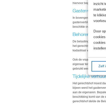
hiervoor bepaald dat hier
inzicht 
marketin
Gastenverblijf
te klikk
In bovengenoemde zaak ha
voorkeu
gastenverblijf bestond ui
beschikte over een eigen 
Door op 
Behorend tot ei
cookies
De belastingplichtige mee
cookies 
het gerechtshof echter w
instellen
kadastraal verbonden. Ver
Ook de vraag of de woning
eigenaar ter beschikking t
Zelf 
gebruikt werd.
Tijdelijke verhuu
Het gerechtshof moest daar
bijeen werd het gastenver
aan de eigenaren. Bepalend
beschikking komt van de ei
gerechtshof stelde de Bela