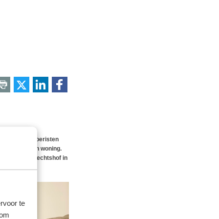
n. Met name toeristen
ur van de eigen woning.
 aldus het gerechtshof in
rvoor te
 om