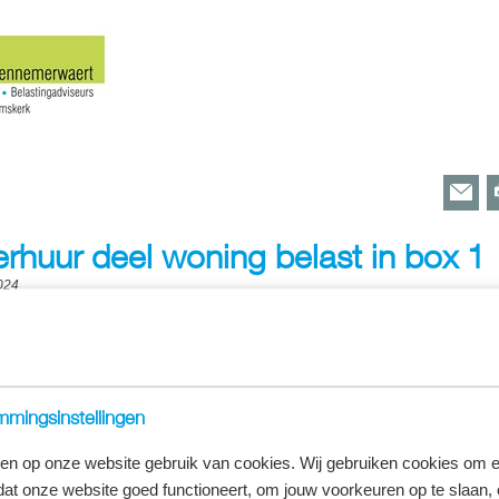
verhuur deel woning belast in box 1
024
s verhuren hun woning of een deel ervan tijdens bepaalde periodes aan derde
es als Airbnb gebruik van. Dergelijke inkomsten zijn belast als tijdelijke verhu
lastingplichtige die meende dat het verhuurde niet tot zijn eigen woning hoorde,
eds eigen woning?
mingsinstellingen
 woning tijdelijk verhuurd werd, betekende volgens het gerechtshof
en op onze website gebruik van cookies. Wij gebruiken cookies om e
r de eigen woning fiscaal niet meer als eigen woning kon worden
dat onze website goed functioneert, om jouw voorkeuren op te slaan,
it de tijdelijke verhuur werden daarom belast in box 1. Wettelijk is