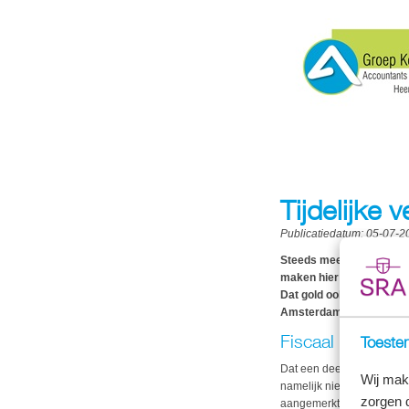
Tijdelijke 
Publicatiedatum:
05-07-2
Steeds meer Nederlander
maken hier via organisati
Dat gold ook voor een be
Amsterdam.
Fiscaal nog ste
Toestem
Dat een deel van de eigen
Wij mak
namelijk niet dat daardoo
zorgen 
aangemerkt. De voordelen u