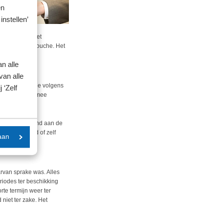
en
instellen’
tenverblijf. Het
itair en een douche. Het
n alle
van alle
erblijf behoorde volgens
 ‘Zelf
ng en was hiermee
sitief. Het stond aan de
f het verhuurd of zelf
aan
arvan sprake was. Alles
riodes ter beschikking
rte termijn weer ter
 niet ter zake. Het