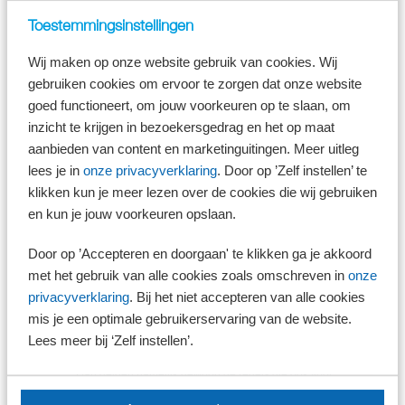
vrijstelling van € 0,23 per zakelijke kilometer.
Toestemmingsinstellingen
Vrije ruimte in de inkomstenbelasting
Wij maken op onze website gebruik van cookies. Wij
In de inkomstenbelasting is een met de loonbelasting vergelijkbare
wettelijke bepaling opgenomen. Doel van deze bepaling is om inwoners
gebruiken cookies om ervoor te zorgen dat onze website
van Nederland met een buitenlandse werkgever die niet in Nederland
goed functioneert, om jouw voorkeuren op te slaan, om
inhoudingsplichtig is voor de loonbelasting hetzelfde te behandelen als
inzicht te krijgen in bezoekersgedrag en het op maat
inwoners van Nederland met een Nederlandse werkgever.
aanbieden van content en marketinguitingen. Meer uitleg
De Hoge Raad oordeelde in 2022 al dat door deze wettelijke bepaling
lees je in
onze privacyverklaring
. Door op ’Zelf instellen’ te
werknemers met een niet-inhoudingsplichtige werkgever de vrije ruimte
klikken kun je meer lezen over de cookies die wij gebruiken
in aftrek kunnen brengen op hun inkomen in de inkomstenbelasting.
en kun je jouw voorkeuren opslaan.
Deze werknemers kunnen in 2025 in principe zonder nadere
voorwaarden 2% van hun aan Nederland toe te rekenen brutoloon
aftrekken in de inkomstenbelasting. Dit geldt tot een brutoloon van
Door op ’Accepteren en doorgaan' te klikken ga je akkoord
maximaal € 400.000, daarboven is het 1,18%.
met het gebruik van alle cookies zoals omschreven in
onze
privacyverklaring
. Bij het niet accepteren van alle cookies
mis je een optimale gebruikerservaring van de website.
Let op!
Lees meer bij ‘Zelf instellen’.
Dit kan niet als de buitenlandse werkgever in
Nederland inhoudingsplichtig is voor de loonbelasting.
Dan gelden namelijk gewoon de regels die ook voor
Nederlandse werkgevers gelden.