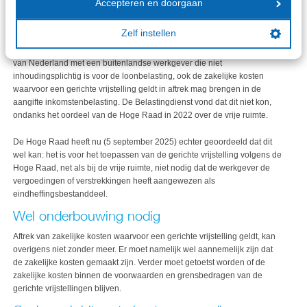
Accepteren en doorgaan
Gerichte vrijstelling in de inkomstenbelasting
Zelf instellen
De Hoge Raad had nog niet geoordeeld over de vraag of een inwoner
van Nederland met een buitenlandse werkgever die niet
inhoudingsplichtig is voor de loonbelasting, ook de zakelijke kosten
waarvoor een gerichte vrijstelling geldt in aftrek mag brengen in de
aangifte inkomstenbelasting. De Belastingdienst vond dat dit niet kon,
ondanks het oordeel van de Hoge Raad in 2022 over de vrije ruimte.
De Hoge Raad heeft nu (5 september 2025) echter geoordeeld dat dit
wel kan: het is voor het toepassen van de gerichte vrijstelling volgens de
Hoge Raad, net als bij de vrije ruimte, niet nodig dat de werkgever de
vergoedingen of verstrekkingen heeft aangewezen als
eindheffingsbestanddeel.
Wel onderbouwing nodig
Aftrek van zakelijke kosten waarvoor een gerichte vrijstelling geldt, kan
overigens niet zonder meer. Er moet namelijk wel aannemelijk zijn dat
de zakelijke kosten gemaakt zijn. Verder moet getoetst worden of de
zakelijke kosten binnen de voorwaarden en grensbedragen van de
gerichte vrijstellingen blijven.