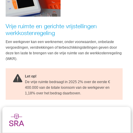
Vrije ruimte en gerichte vrijstellingen
werkkostenregeling
Een werkgever kan een werknemer, onder voorwaarden, onbelaste
vergoedingen, verstrekkingen of terbeschikkingstellingen geven door
deze ten laste te brengen van de vrije ruimte van de werkkostenregeling
(WKR).
Let op!
De vrije ruimte bedraagt in 2025 2% over de eerste €
400.000 van de totale loonsom van de werkgever en
1,18% over het bedrag daarboven.
Voor sommige vergoedingen, verstrekkingen en
terbeschikkingstellingen gelden ook gerichte vrijstellingen. Als iets
gericht is vrijgesteld, is het onder voorwaarden onbelast en hoeft dit niet
ten laste van de vrije ruimte te komen. Denk hierbij aan de gerichte