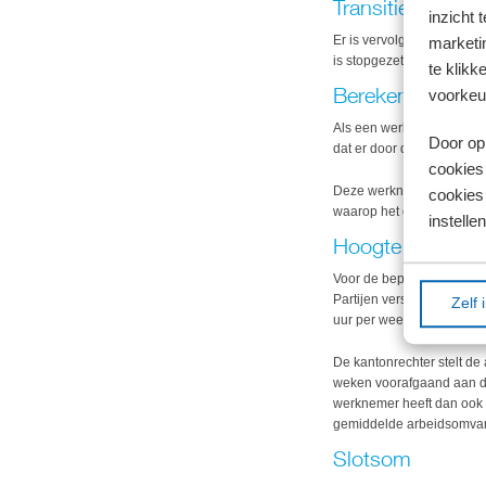
Transitievergoed
inzicht 
Er is vervolgens discussie
marketin
is stopgezet, wel of niet
te klikk
Berekenen trans
voorkeu
Als een werkgever een we
Door op 
dat er door de werkgever 
cookies
Deze werknemer had dan o
cookies 
waarop het dienstverband
instellen
Hoogte transiti
Voor de bepaling van de 
Partijen verschilden van
Zelf 
uur per week, terwijl er
De kantonrechter stelt de
weken voorafgaand aan d
werknemer heeft dan ook 
gemiddelde arbeidsomvang
Slotsom