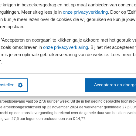
ing
te krijgen in bezoekersgedrag en het op maat aanbieden van content 
 ontstaan over de hoogte van de uit te betalen transitievergoeding. De vraag is of 
guitingen. Meer uitleg lees je in
onze privacyverklaring
. Door op ’Zelf 
 moet worden meegenomen bij de berekening van de transitievergoeding.
en kun je meer lezen over de cookies die wij gebruiken en kun je jouw
itievergoeding
ren opslaan.
rknemer een transitievergoeding moet betalen, dan is de werkgever deze ook vers
’Accepteren en doorgaan' te klikken ga je akkoord met het gebruik va
een (terechte) loonstop is toegepast.
 zoals omschreven in
onze privacyverklaring
. Bij het niet accepteren 
ok nog recht op de transitievergoeding over een periode van 21 mei 2025 tot 12
mis je een optimale gebruikerservaring van de website. Lees meer bij
 eindigde.
’.
evergoeding
hoogte van deze transitievergoeding is van belang wat de arbeidsomvang van de 
 mening over de grootte van deze arbeidsomvang. Volgens de werknemer moest wo
instellen
Accepteren en doorg
 volgens de werkgever sprake was van een arbeidsomvang van 14,5 uur per week.
 arbeidsomvang vast op 27,6 uur per week. Uit de in het geding gebrachte loonstrok
e arbeidsongeschiktheid op 23 november 2024 de werknemer gemiddeld 27,6 uur
recht op een transitievergoeding berekend over de gehele duur van het dienstver
 van 27,6 uur tegen een brutouurloon van € 14,77.