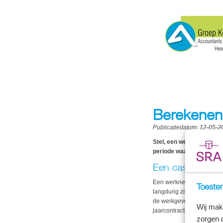
Berekenen 
Publicatiedatum:
12-05-2
Stel, een werknemer is l
periode waarin het loon 
Een casus
Een werknemer kreeg kort n
Toestem
langdurig ziek uit. Hij we
de werkgever de loonbetal
Wij mak
jaarcontract ziek uit diens
zorgen 