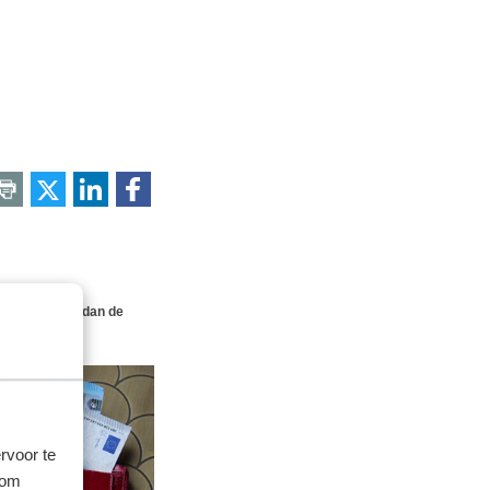
opgezet. Moet dan de
evergoeding?
rvoor te
 om