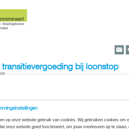
transitievergoeding bij loonstop
026
angdurig ziek, werkt onvoldoende mee aan de re-integratie en het loon wordt st
is stopgezet, wel of niet worden meegenomen bij de berekening van de transiti
adat hij in dienst is getreden een fietsongeluk en viel
mingsinstellingen
rkte onvoldoende mee aan zijn re-integratie met als gevolg dat
ing stopzet. Uiteindelijk ging de werknemer na afloop van zijn
en op onze website gebruik van cookies. Wij gebruiken cookies om e
t.
dat onze website goed functioneert, om jouw voorkeuren op te slaan,