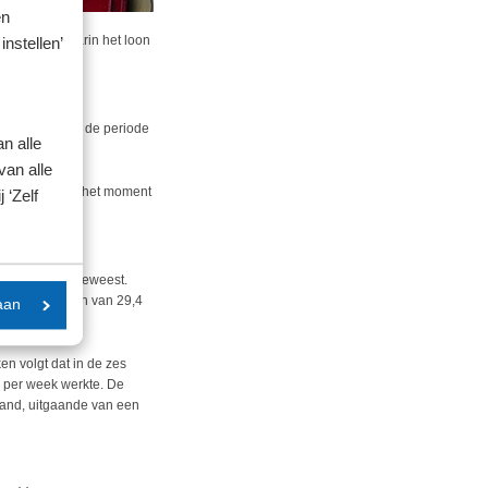
en
de periode waarin het loon
instellen’
chuldigd over de periode
n alle
van alle
 oktober 2025, het moment
 ‘Zelf
werknemer is geweest.
rden uitgegaan van 29,4
aan
en volgt dat in de zes
 per week werkte. De
band, uitgaande van een