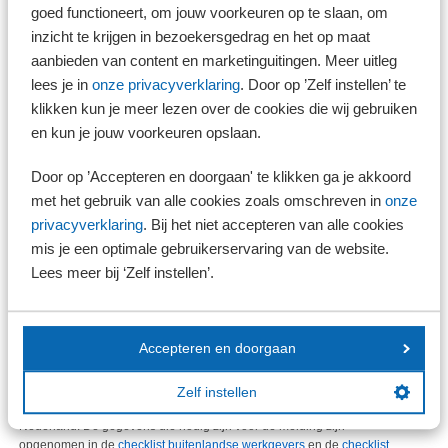
uitvoeren, of
goed functioneert, om jouw voorkeuren op te slaan, om
vanuit een multinationale onderneming werknemers detacheert naar
inzicht te krijgen in bezoekersgedrag en het op maat
een vestiging van hetzelfde bedrijf of concern in Nederland, of
aanbieden van content en marketinguitingen. Meer uitleg
als buitenlandse uitzendondernemer uitzendkrachten ter beschikking
lees je in
onze privacyverklaring
. Door op ’Zelf instellen’ te
stelt voor werkzaamheden in Nederland.
klikken kun je meer lezen over de cookies die wij gebruiken
Zelfstandige
en kun je jouw voorkeuren opslaan.
Voor zelfstandigen geldt de meldplicht alleen als zij werkzaam zijn in
een aantal aangewezen sectoren in onder meer de bouw, schoonmaak,
Door op ’Accepteren en doorgaan' te klikken ga je akkoord
voedingsindustrie, metaal, zorg, glazenwasserij en land- en tuinbouw.
met het gebruik van alle cookies zoals omschreven in
onze
Meer informatie hierover vindt u op de website
postedworkers.nl
op de
pagina
zelfstandigen
.
privacyverklaring
. Bij het niet accepteren van alle cookies
mis je een optimale gebruikerservaring van de website.
Lees meer bij ‘Zelf instellen’.
Tip!
De transportsector kent enkele uitzonderingen op de
meldingsregels.
Accepteren en doorgaan
Melden
Zelf instellen
De melding moet plaatsvinden vóór de start van de werkzaamheden in
Nederland. De gegevens die nodig zijn voor de melding zijn
opgenomen in de
checklist buitenlandse werkgevers
en de
checklist