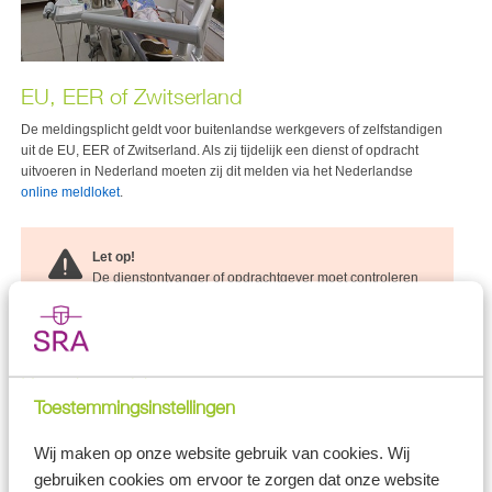
EU, EER of Zwitserland
De meldingsplicht geldt voor buitenlandse werkgevers of zelfstandigen
uit de EU, EER of Zwitserland. Als zij tijdelijk een dienst of opdracht
uitvoeren in Nederland moeten zij dit melden via het Nederlandse
online meldloket
.
Let op!
De dienstontvanger of opdrachtgever moet controleren
of de dienstverrichter of zelfstandige aan zijn meldplicht
heeft voldaan en of de melding juist is.
Dienstverrichter
Toestemmingsinstellingen
De dienstverrichter voor wie de meldplicht geldt, is een buitenlandse
werkgever uit de EU, EER of Zwitserland die tijdelijk:
Wij maken op onze website gebruik van cookies. Wij
gebruiken cookies om ervoor te zorgen dat onze website
in Nederland met eigen werknemers een dienst of opdracht komt