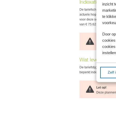
Indexatie tariefs
inzicht 
De tariefschijf in box 1 w
marketin
actuele hoge inflatie zou 
te klikk
voor deze schijf slechts 
voorkeu
van € 75.625 in plaats va
Door op 
Let op!
cookies
Ook voor AOW-
cookies 
instellen
Wat levert het o
De tariefstijging in box 1
beperkt indexeren van de s
Zelf 
Let op!
Deze plannen