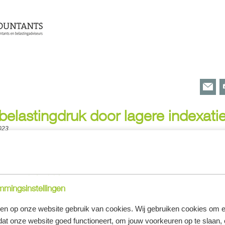
belastingdruk door lagere indexati
023
1 van de inkomstenbelasting wordt voor 2024 flink verhoogd. Dit gebeurt onder 
schijf, maar met name door een forse beperking van de indexatie van de tweede t
lan 2024, dat op Prinsjesdag is gepresenteerd.
rste tariefschijf
mingsinstellingen
t tarief van de eerste tariefschijf in box 1 iets verhoogd van 36,93%
eldt in 2024 tot een inkomen van € 75.624. Deze tariefsverhoging gaat
en op onze website gebruik van cookies. Wij gebruiken cookies om e
elasting kosten.
dat onze website goed functioneert, om jouw voorkeuren op te slaan,