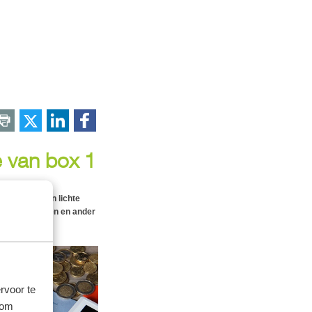
e van box 1
meer door een lichte
ariefschijf. Een en ander
rvoor te
 om