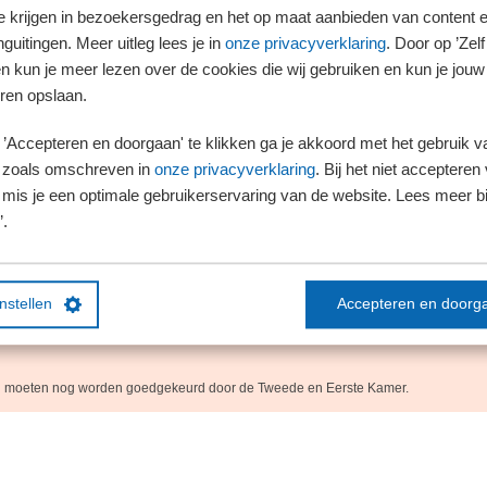
chijf fors beperkt
te krijgen in bezoekersgedrag en het op maat aanbieden van content 
ord jaarlijks gecorrigeerd aan de hand van de inflatie. Vanwege de
guitingen. Meer uitleg lees je in
onze privacyverklaring
. Door op ’Zelf 
de tweede tariefschijf volgend jaar in eerste instantie met 9,9% worden aangepast. H
en kun je meer lezen over de cookies die wij gebruiken en kun je jouw
met 3,55% te verhogen. Dit betekent dat het toptarief van 49,5% al betaald moet w
ren opslaan.
n € 80.262. Dit kan een belastingplichtige maximaal € 581 extra aan belasting per 
’Accepteren en doorgaan' te klikken ga je akkoord met het gebruik va
 zoals omschreven in
onze privacyverklaring
. Bij het niet accepteren 
gerechtigden worden de tweede en derde schijf in box 1 met 3,55% geïndexeerd i
mis je een optimale gebruikerservaring van de website. Lees meer bij
’.
p?
 is slechts beperkt, maar geldt voor iedere belastingbetaler en brengt daarom toch n
chijflengte brengt maar liefst € 1.869 miljoen op.
instellen
Accepteren en doorg
 moeten nog worden goedgekeurd door de Tweede en Eerste Kamer.