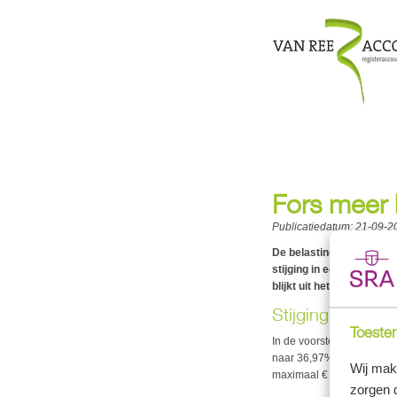
Fors meer 
Publicatiedatum:
21-09-2
De belastingdruk in box 
stijging in eerste tarief
blijkt uit het Belastingp
Stijging tarief ee
Toestem
In de voorstellen wordt he
naar 36,97%. Dit tarief g
Wij mak
maximaal € 30 meer aan b
zorgen 