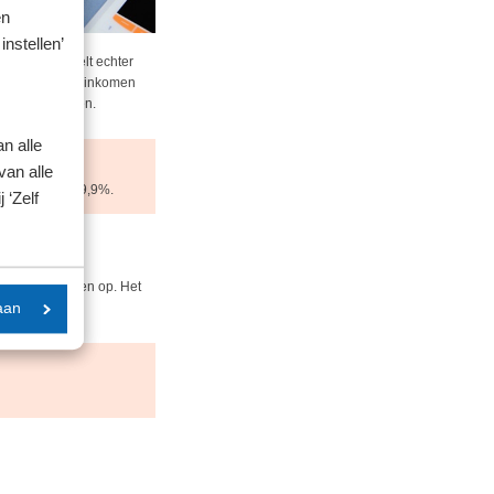
en
instellen’
et kabinet stelt echter
orden vanaf een inkomen
jaar gaan kosten.
n alle
van alle
n plaats van 9,9%.
 ‘Zelf
og € 272 miljoen op. Het
aan