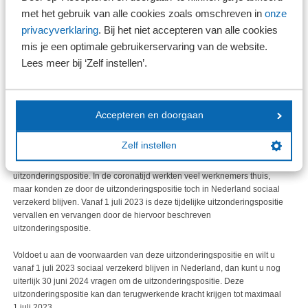
Uitzondering bij verzoek
met het gebruik van alle cookies zoals omschreven in
onze
Deze werknemers kunnen bij de SVB om een uitzonderingspositie
privacyverklaring
. Bij het niet accepteren van alle cookies
vragen. Ze zijn dan, in afwijking van de Europese aanwijsregels, sociaal
mis je een optimale gebruikerservaring van de website.
verzekerd in Nederland in plaats van in hun woonland.
Lees meer bij ‘Zelf instellen’.
De belangrijkste voorwaarden voor deze uitzonderingspositie zijn dat de
werknemer buiten Nederland woont en alleen voor een in Nederland
gevestigde werkgever of werkgevers werkt. Verder moet deze
werknemer tussen de 25 en 50% van de totale werktijd in zijn woonland
Accepteren en doorgaan
telewerken.
Terugwerkende kracht vanaf 1 juli 2023
Zelf instellen
Tot 1 juli 2023 golden in verband met de coronacrisis een tijdelijke
uitzonderingspositie. In de coronatijd werkten veel werknemers thuis,
maar konden ze door de uitzonderingspositie toch in Nederland sociaal
verzekerd blijven. Vanaf 1 juli 2023 is deze tijdelijke uitzonderingspositie
vervallen en vervangen door de hiervoor beschreven
uitzonderingspositie.
Voldoet u aan de voorwaarden van deze uitzonderingspositie en wilt u
vanaf 1 juli 2023 sociaal verzekerd blijven in Nederland, dan kunt u nog
uiterlijk 30 juni 2024 vragen om de uitzonderingspositie. Deze
uitzonderingspositie kan dan terugwerkende kracht krijgen tot maximaal
1 juli 2023.