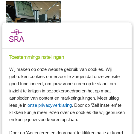
Europese aanwijsregels
Toestemmingsinstellingen
Waar een werknemer sociaal verzekerd is, wordt bepaald door
Europese aanwijsregels. Voor de sociale verzekeringen geldt als
hoofdregel dat een werknemer sociaal verzekerd is in het land waar hij
Wij maken op onze website gebruik van cookies. Wij
werkt. Werkt de werknemer echter ook in zijn woonland, dan is hij
gebruiken cookies om ervoor te zorgen dat onze website
sociaal verzekerd in het woonland als hij 25% of meer van zijn totale
goed functioneert, om jouw voorkeuren op te slaan, om
werktijd in het woonland werkt.
inzicht te krijgen in bezoekersgedrag en het op maat
aanbieden van content en marketinguitingen. Meer uitleg
Let op!
lees je in
onze privacyverklaring
. Door op ’Zelf instellen’ te
Dit kan betekenen dat een werknemer die twee van de
klikken kun je meer lezen over de cookies die wij gebruiken
vijf dagen thuis in zijn woonland werkt, sociaal
en kun je jouw voorkeuren opslaan.
verzekerd is in dat woonland.
Door op ’Accepteren en doorgaan' te klikken ga je akkoord