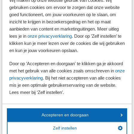
Wij maken op onze website gebruik van cookies. Wij
gebruiken cookies om ervoor te zorgen dat onze website
goed functioneert, om jouw voorkeuren op te slaan, om
inzicht te krijgen in bezoekersgedrag en het op maat
Doeltreffend en doelmatig
aanbieden van content en marketinguitingen. Meer uitleg
Het onderzoek is in opdracht van het Ministerie van Financiën verricht.
lees je in
onze privacyverklaring
. Door op ’Zelf instellen’ te
De onderzoekers komen tot de conclusie dat de onbelaste
klikken kun je meer lezen over de cookies die wij gebruiken
reiskostenvergoeding van €0,23/km doeltreffend en waarschijnlijk
en kun je jouw voorkeuren opslaan.
doelmatig is.
Alternatieven
Door op ’Accepteren en doorgaan' te klikken ga je akkoord
In de reactie wordt ingegaan op een aantal aspecten van de
met het gebruik van alle cookies zoals omschreven in
onze
vergoeding. Zo wordt ingegaan op het doel van de regeling en op het
privacyverklaring
. Bij het niet accepteren van alle cookies
gebruik ervan. Ook wordt in het onderzoek aandacht besteed aan
mis je een optimale gebruikerservaring van de website.
enkele alternatieven, zoals het verhogen of verlagen van het bedrag van
Lees meer bij ‘Zelf instellen’.
de belastingvrije vergoeding.
Variabele autokosten
Opmerkelijk is dat de regeling als doelmatig wordt aangemerkt omdat de
Accepteren en doorgaan
onbelaste reiskostenvergoeding de variabele autokosten van een
middenklasse auto veelal dekt. Het feit dat werknemers ook met vaste
autokosten te maken krijgen en hiervoor geen belastingvrije vergoeding
Zelf instellen
kunnen ontvangen, wordt afgedaan met een verwijzing naar keuzes uit