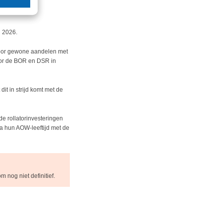
n 2026.
voor gewone aandelen met
oor de BOR en DSR in
it in strijd komt met de
e rollatorinvesteringen
na hun AOW-leeftijd met de
nog niet definitief.