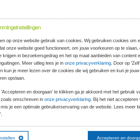
genomen wijzigingen per 2025
 per 2025 ingaat, zijn vorig jaar al in de wet opgenomen. Zo wijzigt de
naar 100% tot € 1.500.000 (in 2024 nog € 1.325.253) en 75% daarboven (in 2024 
maanden in dienst is bij de onderneming die wordt geschonken, vervalt met ingang
mingsinstellingen
gens niet voor de DSR van de onderneming in de inkomstenbelasting. Nieuw is daar
 21 jaar oud moet zijn voor toepassing van de BOR en DSR van aandelen.
en op onze website gebruik van cookies. Wij gebruiken cookies om e
dat onze website goed functioneert, om jouw voorkeuren op te slaan,
e hoogte van de vrijstelling van de BOR telt vanaf komend jaar niet langer 5% va
mogen. Ook kunnen vanaf die datum bedrijfsmiddelen met een waarde vanaf € 100
te krijgen in bezoekersgedrag en het op maat aanbieden van content 
leinden worden gebruikt (bijvoorbeeld voor privé) niet meer geheel tot het onde
guitingen. Meer uitleg lees je in
onze privacyverklaring
. Door op ’Zelf 
ling van de BOR.
en kun je meer lezen over de cookies die wij gebruiken en kun je jouw
ren opslaan.
r beschikking gesteld (waaronder verhuur) onroerend goed wordt vanaf 2024 sta
’Accepteren en doorgaan' te klikken ga je akkoord met het gebruik va
rmogen en komt daardoor niet meer in aanmerking voor de BOR en DSR van aande
 zoals omschreven in
onze privacyverklaring
. Bij het niet accepteren 
023 in de wet opgenomen, maar is dus vanaf dit jaar al ingegaan.
mis je een optimale gebruikerservaring van de website. Lees meer bij
’.
jzigingen vanaf 2025
het kabinet voorgesteld om vanaf 1 januari 2025 de verplichte voortzettingstermijn 
oor verkrijgingen die zich voordoen vóór 1 januari 2025 een voortzettingstermijn van v
instellen
Accepteren en doorg