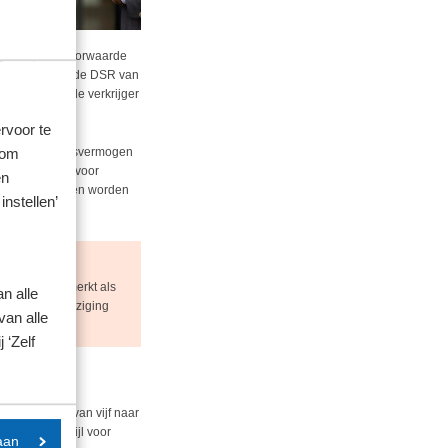
nog 83%). De voorwaarde
 van 2025 voor de DSR van
entegen dat de verkrijger
rvoor te
 om
n het beleggingsvermogen
.000 die ook voor
en
rnemingsvermogen worden
instellen’
ndaard aangemerkt als
n alle
len. Deze wijziging
van alle
 ‘Zelf
te verkorten van vijf naar
ijf jaar, terwijl voor
aan