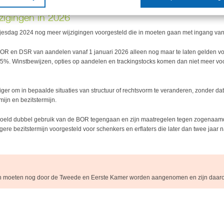
ari 2025 een voortzettingstermijn van drie jaar geldt.
zigingen in 2026
nsjesdag 2024 nog meer wijzigingen voorgesteld die in moeten gaan met ingang va
BOR en DSR van aandelen vanaf 1 januari 2026 alleen nog maar te laten gelden 
5%. Winstbewijzen, opties op aandelen en trackingstocks komen dan niet meer v
er om in bepaalde situaties van structuur of rechtsvorm te veranderen, zonder dat d
mijn en bezitstermijn.
doeld dubbel gebruik van de BOR tegengaan en zijn maatregelen tegen zogenaamd
gere bezitstermijn voorgesteld voor schenkers en erflaters die later dan twee jaar 
n moeten nog door de Tweede en Eerste Kamer worden aangenomen en zijn daarom 