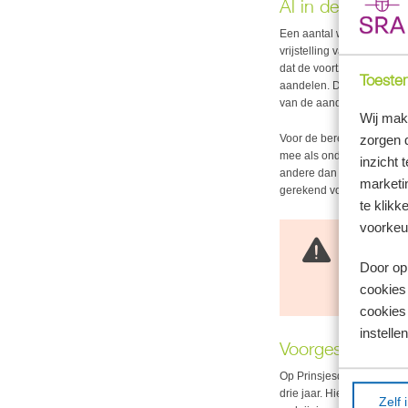
Al in de wet op
Een aantal wijzigingen die
vrijstelling van de BOR 
dat de voortzetter al 36 
Toestem
aandelen. Dit geldt overi
van de aandelen minimaal
Wij mak
zorgen 
Voor de berekening van d
mee als ondernemingsver
inzicht 
andere dan zakelijke doe
marketin
gerekend voor de vrijstel
te klikk
voorkeu
Let op!
Aan derden te
Door op 
beleggingsve
cookies
is ook eind 2
cookies 
instellen
Voorgestelde wi
Op Prinsjesdag 2024 heeft 
drie jaar. Hierdoor geldt v
Zelf 