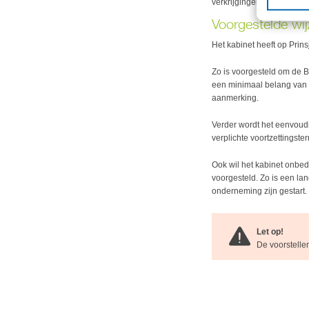
verkrijgingen vanaf 1 janu
Voorgestelde wij
Het kabinet heeft op Pri
Zo is voorgesteld om de 
een minimaal belang van 
aanmerking.
Verder wordt het eenvoudig
verplichte voortzettingster
Ook wil het kabinet onbe
voorgesteld. Zo is een lan
onderneming zijn gestart.
Let op!
De voorstelle