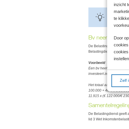
inzicht 
marketin
Tip!
te klikk
Meer informat
voorkeu
Bv neemt deel in
Door op 
cookies
De Belastingdienst heeft
cookies 
Belastingdienst ervan uitg
instellen
Voorbeeld
Een bv heeft een belang v
investeert zelf voor € 50.0
Zelf 
Het totaal aan investerin
100.000 + 40% x € 80.000
11.915 x (€ 122.000/€ 230
Samentelregelin
De Belastingdienst geeft
lid 3 Wet Inkomstenbelast