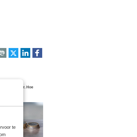
gen in een jaar. Hoe
rvoor te
 om