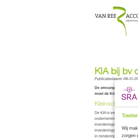
KIA bij bv
Publicatiedatum:
08-11-2
De omvang van de kleinsc
moet de KIA worden bere
Kleinschaligheid
De KIA is een fiscale te
Toestem
ondernemingen te bevorde
investeringen. Dit percen
Wij mak
investeringsbedrag van €
zorgen 
in mindering worden gebra