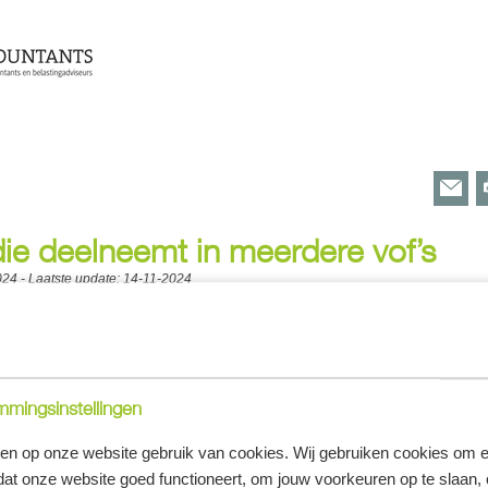
 die deelneemt in meerdere vof’s
024
- Laatste update:
14-11-2024
haligheidsinvesteringsaftrek (KIA) is afhankelijk van het totaal aan investerin
kend bij een bv die deelneemt in meerdere vof’s?
sinvesteringsaftrek (KIA)
gemoetkoming bedoeld om investeringen door met name kleinere
mingsinstellingen
ren. De KIA bestaat uit een percentage van het bedrag aan
tage neemt bij een bepaald bedrag aan investeringen af. Boven een
en op onze website gebruik van cookies. Wij gebruiken cookies om e
 387.850 (2024) bedraagt het percentage nul. De KIA kan op de winst
dat onze website goed functioneert, om jouw voorkeuren op te slaan,
cht, waardoor minder belasting hoeft te worden betaald.