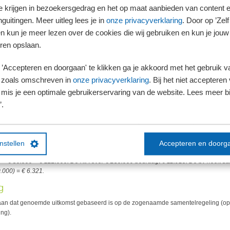
te krijgen in bezoekersgedrag en het op maat aanbieden van content 
guitingen. Meer uitleg lees je in
onze privacyverklaring
. Door op ’Zelf 
en kun je meer lezen over de cookies die wij gebruiken en kun je jouw
ie over de KIA vindt u
hier
.
ren opslaan.
 vof’s
’Accepteren en doorgaan' te klikken ga je akkoord met het gebruik va
 zoals omschreven in
onze privacyverklaring
. Bij het niet accepteren 
 aangegeven hoe de KIA moet worden berekend als een bv deelneemt in meerdere vo
mis je een optimale gebruikerservaring van de website. Lees meer bij
egaan dat de vof’s in het jaar investeren, maar dat de bv daarnaast ook zelf investe
’.
an 40% in twee vof’s. De ene vof investeert in het jaar voor € 100.000, de andere 
00.
instellen
Accepteren en doorg
gen bedraagt € 100.000 + € 80.000 + € 50.000 = € 230.000. Het aandeel van de bv 
 + € 50.000 = € 122.000. De KIA over € 230.000 bedraagt € 11.915. De bv heeft da
.000) = € 6.321.
g
 aan dat genoemde uitkomst gebaseerd is op de zogenaamde samentelregeling (op
ing).