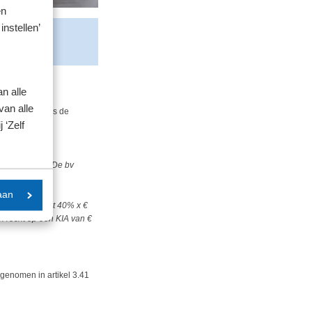
en
instellen’
n alle
van alle
f’s. Daarbij is de
 ‘Zelf
ert.
voor € 80.000. De bv
aan
hierin bedraagt 40% x €
n recht op een KIA van €
genomen in artikel 3.41