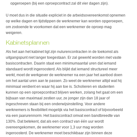
opgeroepen (bij een oproepcontract zal dit vier dagen zijn).
U moet dus in die situatie expliciet in de arbeidsovereenkomst opnemen
op welke dagen en tijdstippen de werknemer kan worden opgeroepen,
om zodoende te voorkomen dat een werknemer de oproep mag
weigeren.
Kabinetsplannen
Als het aan het kabinet ligt zijn nulurencontracten in de toekomst als
uitgangspunt niet langer toegestaan. Er zal gewerkt worden met vaste
basiscontracten. Daarin staat een minimumaantal uren dat iemand
standaard wordt ingeroosterd. Als blijkt dat iemand structureel meer
werkt, moet de werkgever de werknemer na een jaar het aanbod doen
om het aantal uren aan te passen. Zo weet de werknemer altijd wat hij
minimaal verdient en waar hij aan toe is. Scholieren en studenten
kunnen op een oproepcontract blijven werken, zolang het gaat om een
bijbaan van maximaal zestien uur, ze jonger zijn dan 18 jaar of
ingeschreven staan bij een onderwijsinstelling. Voor andere
werknemers is flexibiliteit mogelijk via het basiscontract of bijvoorbeeld
via een jaarurennorm. Het basiscontract omvat een bandbreedte van
130%. Dat betekent, dat als een contract van één uur wordt
overeengekomen, de werknemer voor 1,3 uur mag worden
ingeroosterd. De werknemer moet beschikbaar zijn binnen deze