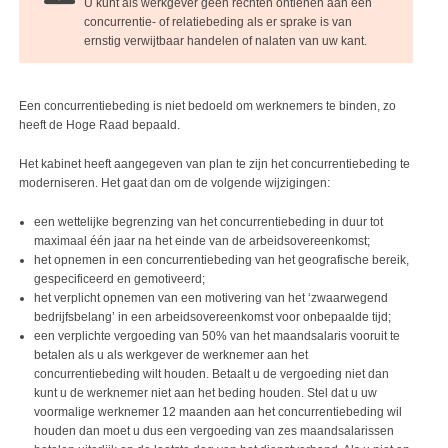
U kunt als werkgever geen rechten ontlenen aan een
concurrentie- of relatiebeding als er sprake is van
ernstig verwijtbaar handelen of nalaten van uw kant.
Een concurrentiebeding is niet bedoeld om werknemers te binden, zo
heeft de Hoge Raad bepaald.
Het kabinet heeft aangegeven van plan te zijn het concurrentiebeding te
moderniseren. Het gaat dan om de volgende wijzigingen:
een wettelijke begrenzing van het concurrentiebeding in duur tot
maximaal één jaar na het einde van de arbeidsovereenkomst;
het opnemen in een concurrentiebeding van het geografische bereik,
gespecificeerd en gemotiveerd;
het verplicht opnemen van een motivering van het ‘zwaarwegend
bedrijfsbelang’ in een arbeidsovereenkomst voor onbepaalde tijd;
een verplichte vergoeding van 50% van het maandsalaris vooruit te
betalen als u als werkgever de werknemer aan het
concurrentiebeding wilt houden. Betaalt u de vergoeding niet dan
kunt u de werknemer niet aan het beding houden. Stel dat u uw
voormalige werknemer 12 maanden aan het concurrentiebeding wil
houden dan moet u dus een vergoeding van zes maandsalarissen