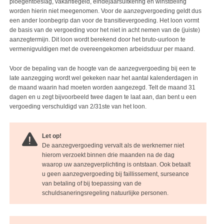
ploegentoeslag, vakantiegeld, eindejaarsuitkering en winstdeling
worden hierin niet meegenomen. Voor de aanzegvergoeding geldt dus
een ander loonbegrip dan voor de transitievergoeding. Het loon vormt
de basis van de vergoeding voor het niet in acht nemen van de (juiste)
aanzegtermijn. Dit loon wordt berekend door het bruto-uurloon te
vermenigvuldigen met de overeengekomen arbeidsduur per maand.
Voor de bepaling van de hoogte van de aanzegvergoeding bij een te
late aanzegging wordt wel gekeken naar het aantal kalenderdagen in
de maand waarin had moeten worden aangezegd. Telt de maand 31
dagen en u zegt bijvoorbeeld twee dagen te laat aan, dan bent u een
vergoeding verschuldigd van 2/31ste van het loon.
Let op!
De aanzegvergoeding vervalt als de werknemer niet
hierom verzoekt binnen drie maanden na de dag
waarop uw aanzegverplichting is ontstaan. Ook betaalt
u geen aanzegvergoeding bij faillissement, surseance
van betaling of bij toepassing van de
schuldsaneringsregeling natuurlijke personen.