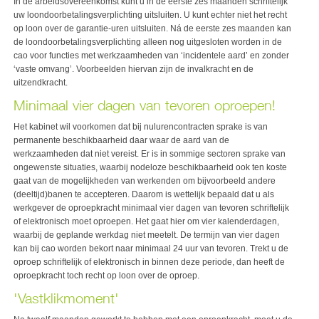
In de arbeidsovereenkomst kunt u in de eerste zes maanden schriftelijk
uw loondoorbetalingsverplichting uitsluiten. U kunt echter niet het recht
op loon over de garantie-uren uitsluiten. Ná de eerste zes maanden kan
de loondoorbetalingsverplichting alleen nog uitgesloten worden in de
cao voor functies met werkzaamheden van ‘incidentele aard’ en zonder
‘vaste omvang’. Voorbeelden hiervan zijn de invalkracht en de
uitzendkracht.
Minimaal vier dagen van tevoren oproepen!
Het kabinet wil voorkomen dat bij nulurencontracten sprake is van
permanente beschikbaarheid daar waar de aard van de
werkzaamheden dat niet vereist. Er is in sommige sectoren sprake van
ongewenste situaties, waarbij nodeloze beschikbaarheid ook ten koste
gaat van de mogelijkheden van werkenden om bijvoorbeeld andere
(deeltijd)banen te accepteren. Daarom is wettelijk bepaald dat u als
werkgever de oproepkracht minimaal vier dagen van tevoren schriftelijk
of elektronisch moet oproepen. Het gaat hier om vier kalenderdagen,
waarbij de geplande werkdag niet meetelt. De termijn van vier dagen
kan bij cao worden bekort naar minimaal 24 uur van tevoren. Trekt u de
oproep schriftelijk of elektronisch in binnen deze periode, dan heeft de
oproepkracht toch recht op loon over de oproep.
'Vastklikmoment'