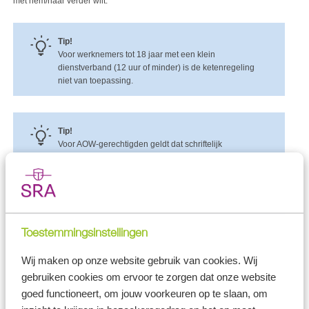
met hem/haar verder wilt.
Tip!
Voor werknemers tot 18 jaar met een klein
dienstverband (12 uur of minder) is de ketenregeling
niet van toepassing.
Tip!
Voor AOW-gerechtigden geldt dat schriftelijk
overeengekomen mag worden dat ze maximaal zes
tijdelijke arbeidsovereenkomsten in maximaal vier jaar
krijgen. Na meer dan zes opvolgende tijdelijke
contracten of na vier jaar wordt het tijdelijke contract
automatisch een vast contract. Alleen de tijdelijke
arbeidsovereenkomsten die zijn aangegaan nadat u de
Toestemmingsinstellingen
AOW-leeftijd heeft bereikt, tellen mee voor de keten.
Wij maken op onze website gebruik van cookies. Wij
gebruiken cookies om ervoor te zorgen dat onze website
Het kabinet heeft het plan om de onderbrekingstermijn van de
goed functioneert, om jouw voorkeuren op te slaan, om
ketenbepaling op te rekken van zes maanden naar vijf jaar. Het
betreffende wetsvoorstel is op 19 mei 2025 bij de Tweede Kamer