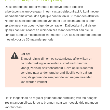
De ketenbepaling regelt wanneer opeenvolgende tijdelijke
arbeidscontracten overgaan in een vast arbeidscontract. U kunt met een
werknemer maximaal drie tijdelijke contracten in 36 maanden afsluiten.
Na een tussenliggende periode van meer dan zes maanden is geen
sprake meer van opeenvolgende contracten. Dat betekent dat als een
tijdelijk contract afloopt en u binnen zes maanden weer een nieuw
contract aangaat met dezelfde werknemer, deze tussenliggende periode
meetelt voor de 36-maandenperiode.
Let op!
Er moet ruimte zijn om op sectorniveau af te wijken en
de onderbreking te verkorten als het werk daarom
vraagt, zoals bij seizoensarbeid. Deze optie is daarom
verruimd naar ander terugkerend tijdelijk werk dat ten
hoogste gedurende een periode van negen maanden
kan worden verricht.
Het is toegestaan de regulier geldende onderbreking van ten hoogste
zes maanden bij cao terug te brengen naar ten hoogste drie maanden
voor functies: