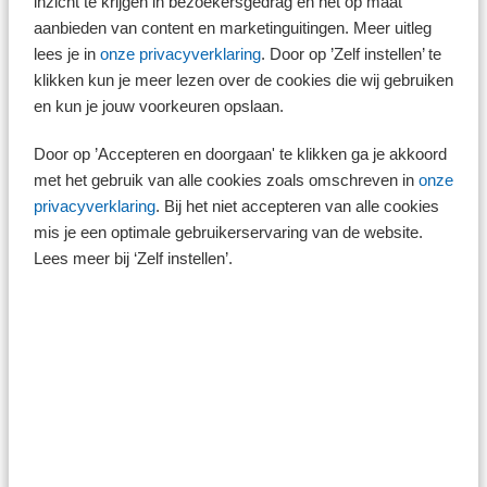
inzicht te krijgen in bezoekersgedrag en het op maat
ingediend. De beoogde invoering is voorzien per 1 januari 2027.
aanbieden van content en marketinguitingen. Meer uitleg
3. Verbod proeftijd korte tijdelijke contracten
lees je in
onze privacyverklaring
. Door op ’Zelf instellen’ te
en volgende contracten
klikken kun je meer lezen over de cookies die wij gebruiken
en kun je jouw voorkeuren opslaan.
Het is verboden in tijdelijke arbeidscontracten van zes maanden of
korter een proeftijd op te nemen. Ook is het verboden een proeftijd op te
nemen in een tweede of volgend contract als dit contract eveneens zes
Door op ’Accepteren en doorgaan' te klikken ga je akkoord
maanden of korter is.
met het gebruik van alle cookies zoals omschreven in
onze
privacyverklaring
. Bij het niet accepteren van alle cookies
mis je een optimale gebruikerservaring van de website.
Tip!
Een nieuwe proeftijd bij de huidige werkgever is wel
Lees meer bij ‘Zelf instellen’.
toegestaan als een werknemer een nieuwe functie
aangeboden krijgt die wezenlijk andere vaardigheden
en verantwoordelijkheden vereist. Het contract moet
dan wel langer dan zes maanden duren.
De lengte van een toegestane proeftijd is afhankelijk van de duur van
het contract: