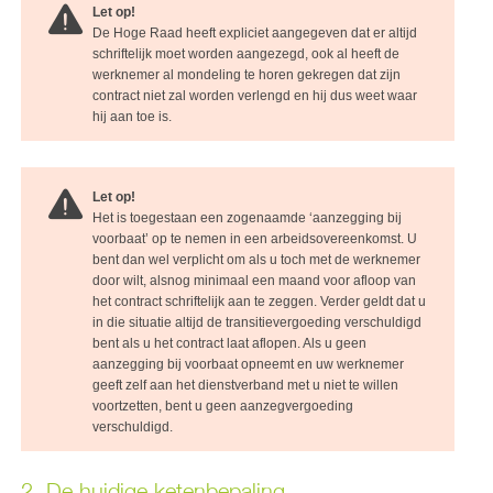
Let op!
De Hoge Raad heeft expliciet aangegeven dat er altijd
schriftelijk moet worden aangezegd, ook al heeft de
werknemer al mondeling te horen gekregen dat zijn
contract niet zal worden verlengd en hij dus weet waar
hij aan toe is.
Let op!
Het is toegestaan een zogenaamde ‘aanzegging bij
voorbaat’ op te nemen in een arbeidsovereenkomst. U
bent dan wel verplicht om als u toch met de werknemer
door wilt, alsnog minimaal een maand voor afloop van
het contract schriftelijk aan te zeggen. Verder geldt dat u
in die situatie altijd de transitievergoeding verschuldigd
bent als u het contract laat aflopen. Als u geen
aanzegging bij voorbaat opneemt en uw werknemer
geeft zelf aan het dienstverband met u niet te willen
voortzetten, bent u geen aanzegvergoeding
verschuldigd.
2. De huidige ketenbepaling