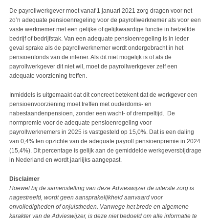
De payrollwerkgever moet vanaf 1 januari 2021 zorg dragen voor net
zo’n adequate pensioenregeling voor de payrollwerknemer als voor een
vaste werknemer met een gelijke of gelijkwaardige functie in hetzelfde
bedrijf of bedrijfstak. Van een adequate pensioenregeling is in ieder
geval sprake als de payrollwerknemer wordt ondergebracht in het
pensioenfonds van de inlener. Als dit niet mogelijk is of als de
payrollwerkgever dit niet wil, moet de payrollwerkgever zelf een
adequate voorziening treffen.
Inmiddels is uitgemaakt dat dit concreet betekent dat de werkgever een
pensioenvoorziening moet treffen met ouderdoms- en
nabestaandenpensioen, zonder een wacht- of drempeltijd. De
normpremie voor de adequate pensioenregeling voor
payrollwerknemers in 2025 is vastgesteld op 15,0%. Dat is een daling
van 0,4% ten opzichte van de adequate payroll pensioenpremie in 2024
(15,4%). Dit percentage is gelijk aan de gemiddelde werkgeversbijdrage
in Nederland en wordt jaarlijks aangepast.
Disclaimer
Hoewel bij de samenstelling van deze Advieswijzer de uiterste zorg is
nagestreefd, wordt geen aansprakelijkheid aanvaard voor
onvolledigheden of onjuistheden. Vanwege het brede en algemene
karakter van de Advieswijzer, is deze niet bedoeld om alle informatie te