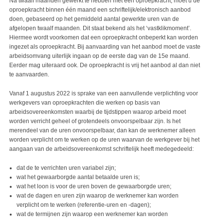
Na twaalf maanden gewerkt te hebben met een oproepkracht, moet u de
oproepkracht binnen één maand een schriftelijk/elektronisch aanbod
doen, gebaseerd op het gemiddeld aantal gewerkte uren van de
afgelopen twaalf maanden. Dit staat bekend als het ‘vastklikmoment’.
Hiermee wordt voorkomen dat een oproepkracht onbeperkt kan worden
ingezet als oproepkracht. Bij aanvaarding van het aanbod moet de vaste
arbeidsomvang uiterlijk ingaan op de eerste dag van de 15e maand.
Eerder mag uiteraard ook. De oproepkracht is vrij het aanbod al dan niet
te aanvaarden.
Vanaf 1 augustus 2022 is sprake van een aanvullende verplichting voor
werkgevers van oproepkrachten die werken op basis van
arbeidsovereenkomsten waarbij de tijdstippen waarop arbeid moet
worden verricht geheel of grotendeels onvoorspelbaar zijn. Is het
merendeel van de uren onvoorspelbaar, dan kan de werknemer alleen
worden verplicht om te werken op de uren waarvan de werkgever bij het
aangaan van de arbeidsovereenkomst schriftelijk heeft medegedeeld:
dat de te verrichten uren variabel zijn;
wat het gewaarborgde aantal betaalde uren is;
wat het loon is voor de uren boven de gewaarborgde uren;
wat de dagen en uren zijn waarop de werknemer kan worden
verplicht om te werken (referentie-uren en -dagen);
wat de termijnen zijn waarop een werknemer kan worden