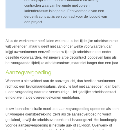
een looptijd korter dan zes maanden en niet bij
contracten waarvan het einde niet op een
kalenderdatum is bepaald. Een voorbeeld van een
dergelijk contract is een contract voor de looptijd van
een project.
Als u de werknemer heeft laten weten dat u het tijdelijke arbeidscontract
wilt verlengen, maar u geeft niet aan onder welke voorwaarden, dan
krijgt uw werknemer eenzelfde nieuw tijdelijk arbeidscontract onder
dezelfde voorwaarden. Het nieuwe arbeidscontract loopt even lang als
het voorgaande tijdelijke arbeidscontract, maar niet langer dan een jaar.
Aanzegvergoeding
Wanneer u niet voldoet aan de aanzegplicht, dan heeft de werknemer
recht op een brutomaandsalaris. Bent u te laat met aanzeggen, dan bent
u een vergoeding naar rato verschuldigd. Het tijdelijke arbeidscontract
eindigt wel na de overeengekomen einddatum.
In uw loonadministratie moet u de aanzegvergoeding opnemen als loon
uit vroegere dienstbetrekking, zelfs als de aanzegvergoeding wordt
geclaimd, terwijl de arbeidsovereenkomst is voortgezet. Het loonbegrip
voor de aanzegvergoeding is het kale uur- of stukloon. Overwerk- of