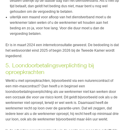
betalen uiterlijk op de laatste dag van het dienstverband. Als u niet op
tijd betaalt, dan geldt het beding dus niet, maar bent u nog wel
gehouden om de vergoeding te betalen.
uiterlijk een maand voor afloop van het dienstverband moet u de
werknemer laten weten of u de werknemer wil houden aan het
beding en zo ja, voor hoe lang. Voor die duur moet u dan de
vergoeding betalen.
Er is in maart 2024 een internetconsultatie geweest. De bedoeling is dat
het wetsvoorstel eind 2025 of begin 2026 bij de Tweede Kamer wordt
ingediend.
5. Loondoorbetalingsverplichting bij
oproepkrachten
Werkt u met oproepkrachten, bijvoorbeeld via een nulurencontract of
een min-maxcontract? Dan heeft u in beginsel een
loondoorbetalingsverplichting als uw werknemer niet kan werken door
een oorzaak die voor uw risico komt. Dit geldt bijvoorbeeld ook als u de
werknemer niet oproept, terwijl er wel werk is. Daarnaast heeft de
werknemer recht op loon over de garantie-uren. Dat wil zeggen, dat
iedere keer als u de werknemer oproept, hij recht heeft op minimaal drie
uur loon, ook als de werknemer bijvoorbeeld maar één uur werkt.