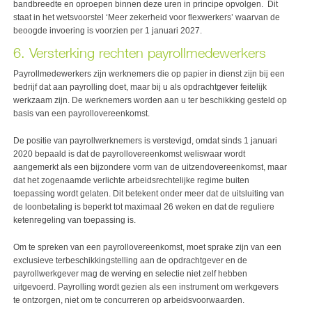
bandbreedte en oproepen binnen deze uren in principe opvolgen. Dit
staat in het wetsvoorstel ‘Meer zekerheid voor flexwerkers’ waarvan de
beoogde invoering is voorzien per 1 januari 2027.
6. Versterking rechten payrollmedewerkers
Payrollmedewerkers zijn werknemers die op papier in dienst zijn bij een
bedrijf dat aan payrolling doet, maar bij u als opdrachtgever feitelijk
werkzaam zijn. De werknemers worden aan u ter beschikking gesteld op
basis van een payrollovereenkomst.
De positie van payrollwerknemers is verstevigd, omdat sinds 1 januari
2020 bepaald is dat de payrollovereenkomst weliswaar wordt
aangemerkt als een bijzondere vorm van de uitzendovereenkomst, maar
dat het zogenaamde verlichte arbeidsrechtelijke regime buiten
toepassing wordt gelaten. Dit betekent onder meer dat de uitsluiting van
de loonbetaling is beperkt tot maximaal 26 weken en dat de reguliere
ketenregeling van toepassing is.
Om te spreken van een payrollovereenkomst, moet sprake zijn van een
exclusieve terbeschikkingstelling aan de opdrachtgever en de
payrollwerkgever mag de werving en selectie niet zelf hebben
uitgevoerd. Payrolling wordt gezien als een instrument om werkgevers
te ontzorgen, niet om te concurreren op arbeidsvoorwaarden.