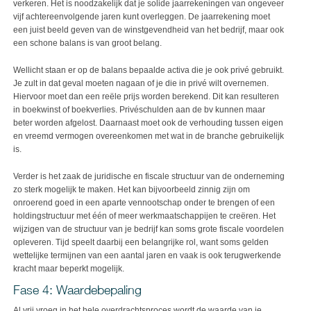
verkeren. Het is noodzakelijk dat je solide jaarrekeningen van ongeveer
vijf achtereenvolgende jaren kunt overleggen. De jaarrekening moet
een juist beeld geven van de winstgevendheid van het bedrijf, maar ook
een schone balans is van groot belang.
Wellicht staan er op de balans bepaalde activa die je ook privé gebruikt.
Je zult in dat geval moeten nagaan of je die in privé wilt overnemen.
Hiervoor moet dan een reële prijs worden berekend. Dit kan resulteren
in boekwinst of boekverlies. Privéschulden aan de bv kunnen maar
beter worden afgelost. Daarnaast moet ook de verhouding tussen eigen
en vreemd vermogen overeenkomen met wat in de branche gebruikelijk
is.
Verder is het zaak de juridische en fiscale structuur van de onderneming
zo sterk mogelijk te maken. Het kan bijvoorbeeld zinnig zijn om
onroerend goed in een aparte vennootschap onder te brengen of een
holdingstructuur met één of meer werkmaatschappijen te creëren. Het
wijzigen van de structuur van je bedrijf kan soms grote fiscale voordelen
opleveren. Tijd speelt daarbij een belangrijke rol, want soms gelden
wettelijke termijnen van een aantal jaren en vaak is ook terugwerkende
kracht maar beperkt mogelijk.
Fase 4: Waardebepaling
Al vrij vroeg in het hele overdrachtsproces wordt de waarde van je