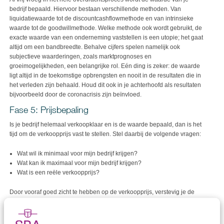
bedrijf bepaald. Hiervoor bestaan verschillende methoden. Van
liquidatiewaarde tot de discountcashflowmethode en van intrinsieke
waarde tot de goodwillmethode. Welke methode ook wordt gebruikt, de
exacte waarde van een onderneming vaststellen is een utopie; het gaat
altijd om een bandbreedte. Behalve cijfers spelen namelijk ook
subjectieve waarderingen, zoals marktprognoses en
groeimogelijkheden, een belangrijke rol. Eén ding is zeker: de waarde
ligt altijd in de toekomstige opbrengsten en nooit in de resultaten die in
het verleden zijn behaald. Houd dit ook in je achterhoofd als resultaten
bijvoorbeeld door de coronacrisis zijn beïnvloed.
Fase 5: Prijsbepaling
Is je bedrijf helemaal verkoopklaar en is de waarde bepaald, dan is het
tijd om de verkoopprijs vast te stellen. Stel daarbij de volgende vragen:
Wat wil ik minimaal voor mijn bedrijf krijgen?
Wat kan ik maximaal voor mijn bedrijf krijgen?
Wat is een reële verkoopprijs?
Door vooraf goed zicht te hebben op de verkoopprijs, verstevig je de
onderhandelingspositie met een mogelijke koper.