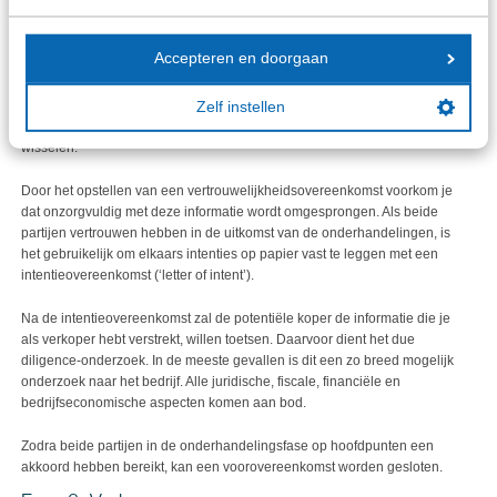
Fase 7: Onderhandelingsfase
Accepteren en doorgaan
Heb je eenmaal een potentiële koper gevonden, dan start de
onderhandelingsfase. Het is belangrijk om alle handelingen schriftelijk
vast te leggen. Zodra duidelijk is dat een potentiële koper echt
Zelf instellen
geïnteresseerd is, wordt het tijd om belangrijke informatie uit te
wisselen.
Door het opstellen van een vertrouwelijkheidsovereenkomst voorkom je
dat onzorgvuldig met deze informatie wordt omgesprongen. Als beide
partijen vertrouwen hebben in de uitkomst van de onderhandelingen, is
het gebruikelijk om elkaars intenties op papier vast te leggen met een
intentieovereenkomst (‘letter of intent’).
Na de intentieovereenkomst zal de potentiële koper de informatie die je
als verkoper hebt verstrekt, willen toetsen. Daarvoor dient het due
diligence-onderzoek. In de meeste gevallen is dit een zo breed mogelijk
onderzoek naar het bedrijf. Alle juridische, fiscale, financiële en
bedrijfseconomische aspecten komen aan bod.
Zodra beide partijen in de onderhandelingsfase op hoofdpunten een
akkoord hebben bereikt, kan een voorovereenkomst worden gesloten.