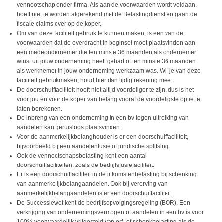
vennootschap onder firma. Als aan de voorwaarden wordt voldaan,
hoeft niet te worden afgerekend met de Belastingdienst en gaan de
fiscale claims over op de koper.
Om van deze faciliteit gebruik te kunnen maken, is een van de
voorwaarden dat de overdracht in beginsel moet plaatsvinden aan
een medeondernemer die ten minste 36 maanden als ondernemer
winst uit jouw onderneming heeft gehad of ten minste 36 maanden
als werknemer in jouw onderneming werkzaam was. Wil je van deze
faciliteit gebruikmaken, houd hier dan tijdig rekening mee.
De doorschuiffaciliteit hoeft niet altijd voordeliger te zijn, dus is het
voor jou en voor de koper van belang vooraf de voordeligste optie te
laten berekenen.
De inbreng van een onderneming in een bv tegen uitreiking van
aandelen kan geruisloos plaatsvinden.
Voor de aanmerkelijkbelanghouder is er een doorschuiffaciliteit,
bijvoorbeeld bij een aandelenfusie of juridische splitsing.
Ook de vennootschapsbelasting kent een aantal
doorschuiffaciliteiten, zoals de bedrijfsfusiefaciliteit.
Er is een doorschuiffaciliteit in de inkomstenbelasting bij schenking
van aanmerkelijkbelangaandelen. Ook bij vererving van
aanmerkelijkbelangaandelen is er een doorschuiffaciliteit.
De Successiewet kent de bedrijfsopvolgingsregeling (BOR). Een
verkrijging van ondernemingsvermogen of aandelen in een bv is voor
100% voorwaardelijk vrijgesteld van erf- of schenkbelasting als de