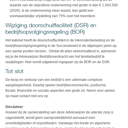
waarde van de objectieve onderneming niet groter is dan € 1.543.500
(2026). Is de onderneming meer waard, dan geldt een
voorwaardelijke vrijstelling van 75% over het meerdere.
Wijziging doorschuiffaciliteit (DSR) en
bedrijfsopvolgingsregeling (BOR)
Het kabinet heeft de doorschuiffaciliteit in de inkomstenbelasting en de
bedrijfsopvolgingsregeling in de Successiewet in de afgelopen jaren op
een aantal punten herzien.. Omdat dit alles veelomvattend is, adviseren
wij je de Advieswijzer Bedrijfsoverdracht van het familiebedrijf te
raadplegen. Hier wordt uitgebreid ingegaan op de BOR en de DSR.
Tot slot
De koop en verkoop van een bedrijf is een uitermate complexe
aangelegenheid. Daarbij spelen bedrijfseconomische, juridische,
fiscale, financiële en sociale aspecten een grote rol. Neem voor advies
op maat contact met ons op.
Disclaimer
Hoewel bij de samenstelling van deze Advieswijzer de uiterste zorg is
nagestreefd, wordt geen aansprakelijkheid aanvaard voor
onvolledigheden of onjuistheden. Vanwege het brede en algemene