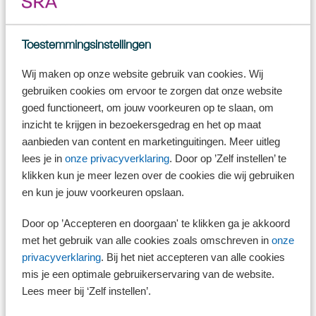
Let op!
Ben je van plan je bedrijf binnen de familie over te
Toestemmingsinstellingen
dragen, dan ben je wellicht geneigd genoegen te
nemen met een lagere verkoopprijs. Echter, als je je
Wij maken op onze website gebruik van cookies. Wij
bedrijf overdraagt tegen een niet-marktconforme prijs
gebruiken cookies om ervoor te zorgen dat onze website
kan de Belastingdienst zich op het standpunt stellen dat
er sprake is van een schenking en is er in beginsel
goed functioneert, om jouw voorkeuren op te slaan, om
schenkbelasting verschuldigd.
inzicht te krijgen in bezoekersgedrag en het op maat
aanbieden van content en marketinguitingen. Meer uitleg
lees je in
onze privacyverklaring
. Door op ’Zelf instellen’ te
Fase 6: Geschikte koper zoeken
klikken kun je meer lezen over de cookies die wij gebruiken
en kun je jouw voorkeuren opslaan.
In deze fase ga je op zoek naar een mogelijke koper. Dat kan een
onbekende zijn, maar ook een zoon of dochter, een werknemer binnen
je bedrijf of iemand uit je zakelijke netwerk.
Door op ’Accepteren en doorgaan' te klikken ga je akkoord
met het gebruik van alle cookies zoals omschreven in
onze
Heb je nog geen geschikte kandidaat, dan kun je met je bedrijf de markt
privacyverklaring
. Bij het niet accepteren van alle cookies
opgaan. Je kunt hiervoor ook een derde inschakelen.
mis je een optimale gebruikerservaring van de website.
Op internet zijn verschillende zoekmogelijkheden aanwezig. Alvorens je
Lees meer bij ‘Zelf instellen’.
de markt opgaat, is het belangrijk dat je een korte profielschets van je
bedrijf maakt om interesse van potentiële kopers te wekken.