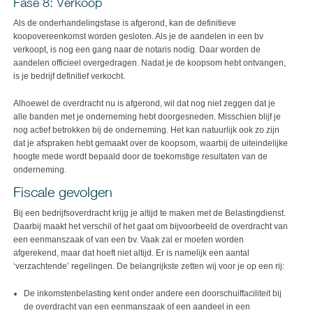
Fase 8: Verkoop
Als de onderhandelingsfase is afgerond, kan de definitieve
koopovereenkomst worden gesloten. Als je de aandelen in een bv
verkoopt, is nog een gang naar de notaris nodig. Daar worden de
aandelen officieel overgedragen. Nadat je de koopsom hebt ontvangen,
is je bedrijf definitief verkocht.
Alhoewel de overdracht nu is afgerond, wil dat nog niet zeggen dat je
alle banden met je onderneming hebt doorgesneden. Misschien blijf je
nog actief betrokken bij de onderneming. Het kan natuurlijk ook zo zijn
dat je afspraken hebt gemaakt over de koopsom, waarbij de uiteindelijke
hoogte mede wordt bepaald door de toekomstige resultaten van de
onderneming.
Fiscale gevolgen
Bij een bedrijfsoverdracht krijg je altijd te maken met de Belastingdienst.
Daarbij maakt het verschil of het gaat om bijvoorbeeld de overdracht van
een eenmanszaak of van een bv. Vaak zal er moeten worden
afgerekend, maar dat hoeft niet altijd. Er is namelijk een aantal
‘verzachtende’ regelingen. De belangrijkste zetten wij voor je op een rij:
De inkomstenbelasting kent onder andere een doorschuiffaciliteit bij
de overdracht van een eenmanszaak of een aandeel in een