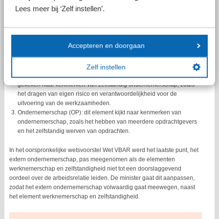
De WZOP-toets in het wetsvoorstel VBAR verduidelijkt wanneer gewerkt
Lees meer bij ‘Zelf instellen’.
kan worden als zelfstandige en wanneer niet. De toets bestaat uit drie
elementen:
Werknemer (W): dit element richt zich op signalen die wijzen op
Accepteren en doorgaan
werknemerschap, zoals werkinhoudelijke en organisatorische
aansturing door de opdrachtgever.
Zelfstandige (Z): dit element richt zich op signalen die wijzen op
Zelf instellen
werken als zelfstandige binnen de arbeidsrelatie. Hierbij wordt
gekeken naar kenmerken van zelfstandig ondernemerschap, zoals
het dragen van eigen risico en verantwoordelijkheid voor de
uitvoering van de werkzaamheden.
Ondernemerschap (OP): dit element kijkt naar kenmerken van
ondernemerschap, zoals het hebben van meerdere opdrachtgevers
en het zelfstandig werven van opdrachten.
In het oorspronkelijke wetsvoorstel Wet VBAR werd het laatste punt, het
extern ondernemerschap, pas meegenomen als de elementen
werknemerschap en zelfstandigheid niet tot een doorslaggevend
oordeel over de arbeidsrelatie leiden. De minister gaat dit aanpassen,
zodat het extern ondernemerschap volwaardig gaat meewegen, naast
het element werknemerschap en zelfstandigheid.