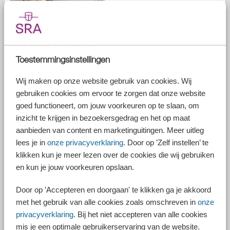
Wetsvoorstel VBAR
Toestemmingsinstellingen
De Wet VBAR zou meer duidelijkheid moeten gaan bieden over de
vraag wanneer sprake is van een arbeidsovereenkomst en wanneer
gewerkt wordt als zelfstandige. Dit om schijnzelfstandigheid tussen een
Wij maken op onze website gebruik van cookies. Wij
werknemer en werkgever te voorkomen en om de echte zelfstandige
gebruiken cookies om ervoor te zorgen dat onze website
meer duidelijkheid te geven over de ruimte om als zelfstandige te
goed functioneert, om jouw voorkeuren op te slaan, om
kunnen werken.
inzicht te krijgen in bezoekersgedrag en het op maat
Alle gezichtspunten zijn even belangrijk
aanbieden van content en marketinguitingen. Meer uitleg
De Hoge Raad heeft op prejudiciële vragen in de zaak Uber
lees je in
onze privacyverklaring
. Door op ’Zelf instellen’ te
geantwoord dat alle gezichtspunten zoals weergegeven in het
klikken kun je meer lezen over de cookies die wij gebruiken
Deliveroo-arrest even belangrijk zijn. Dit betekent dat ook het
en kun je jouw voorkeuren opslaan.
gezichtspunt 'extern ondernemerschap' volwaardig meeweegt. De
minister van Sociale Zaken en Werkgelegenheid gaat daarom het
Door op ’Accepteren en doorgaan' te klikken ga je akkoord
wetsvoorstel VBAR aanpassen. In het oorspronkelijke wetsvoorstel
woog het extern ondernemerschap namelijk nog niet volwaardig mee.
met het gebruik van alle cookies zoals omschreven in
onze
WZOP-toets
privacyverklaring
. Bij het niet accepteren van alle cookies
mis je een optimale gebruikerservaring van de website.