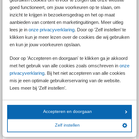
In de praktijk betekent dit dat poortwachters zich meer moeten richten op
hoge(re) risico’s. Allerlei onnodige vragen aan burgers kunnen daarmee
goed functioneert, om jouw voorkeuren op te slaan, om
worden vermeden. Ook moet het eenvoudiger worden een
inzicht te krijgen in bezoekersgedrag en het op maat
bankrekening te openen. Bij grotere risico-gevallen moet het onderzoek
aanbieden van content en marketinguitingen. Meer uitleg
naar de cliënt juist intensiever zijn.
lees je in
onze privacyverklaring
. Door op ’Zelf instellen’ te
Europese anti-witwasregels
klikken kun je meer lezen over de cookies die wij gebruiken
Het kabinet wil de Europese anti-witwasregels zodanig uitvoeren dat
en kun je jouw voorkeuren opslaan.
deze zo min mogelijk belastend zullen zijn. Daarom zal er onder meer
niet voor alle poortwachters een registratieplicht worden ingevoerd. Ook
Door op ’Accepteren en doorgaan' te klikken ga je akkoord
zal het toezicht door toezichthouders, zoals De Nederlandse Bank, meer
met het gebruik van alle cookies zoals omschreven in
onze
risicogericht worden.
privacyverklaring
. Bij het niet accepteren van alle cookies
Regels te strikt gehandhaafd
mis je een optimale gebruikerservaring van de website.
Poortwachters handhaven in bepaalde gevallen de regels te strikt.
Lees meer bij ‘Zelf instellen’.
Daarom zijn er standaarden opgesteld om dit te kunnen beperken. Dit
gaat ook gelden voor vragen aan politiek prominente personen (PEP’s).
Verder moet het delen van gegevens vereenvoudigd worden om zo
overbodige vragen te voorkomen. In dit kader zullen banken ook worden
Accepteren en doorgaan
aangesloten op de Basisregistratie Persoonsgegevens (BRP).
UBO-register
Zelf instellen
Ook het UBO-register moet worden verbeterd; onder meer door de