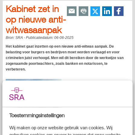
Kabinet zet in
op nieuwe anti-
witwasaanpak
Bron:
SRA
- Publicatiedatum:
06-06-2025
Het kabinet gaat inzetten op een nieuwe anti-witwas aanpak. De
belasting voor burgers en bedrijven moet worden verlaagd en voor
criminelen juist verhoogd. Men wil dit bereiken door de werkwijze van
zogenaamde poortwachters, zoals banken en notarissen, te
verbeteren.
Toestemmingsinstellingen
Meer richten op hoge risico’s
Wij maken op onze website gebruik van cookies. Wij
gebruiken cookies om ervoor te zorgen dat onze website