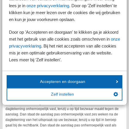
lees je in
onze privacyverklaring
. Door op ’Zelf instellen’ te
klikken kun je meer lezen over de cookies die wij gebruiken
Keuze partnerschap
en kun je jouw voorkeuren opslaan.
Als u een deel van het jaar een fiscale partner heeft, kunt u er in uw
aangiftes in de meeste gevallen samen voor kiezen om toch het hele
Door op ’Accepteren en doorgaan' te klikken ga je akkoord
jaar als fiscaal partner te worden aangemerkt. Het is afhankelijk van de
met het gebruik van alle cookies zoals omschreven in
onze
situatie of dit voordeliger is en het dus raadzaam is hiervoor te kiezen.
privacyverklaring
. Bij het niet accepteren van alle cookies
Wijzigen beperkt mogelijk
mis je een optimale gebruikerservaring van de website.
Een eenmaal gemaakte keuze voor de verdeling van uw
Lees meer bij ‘Zelf instellen’.
gemeenschappelijke inkomensbestanddelen en box 3 inkomen kunt u
wijzigen totdat uw aanslag inkomstenbelasting onherroepelijk vaststaat.
Dat geldt ook voor de keuze om al dan niet het hele jaar als fiscaal
partner aangemerkt te willen worden. Dit is eind mei 2025 weer
Accepteren en doorgaan
bevestigd in een uitspraak van de rechtbank Zeeland-West-Brabant.
Wanneer onherroepelijk
Zelf instellen
Uw definitieve aanslag inkomstenbelasting staat zes weken na de
dagtekening onherroepelijk vast, tenzij u op tijd bezwaar maakt tegen de
aanslag. Dan staat de aanslag pas onherroepelijk vast zes weken na de
dagtekening van het uitspraak op uw bezwaar, tenzij u op tijd in beroep
gaat bij de rechtbank. Dan staat de aanslag pas onherroepelijk vast als