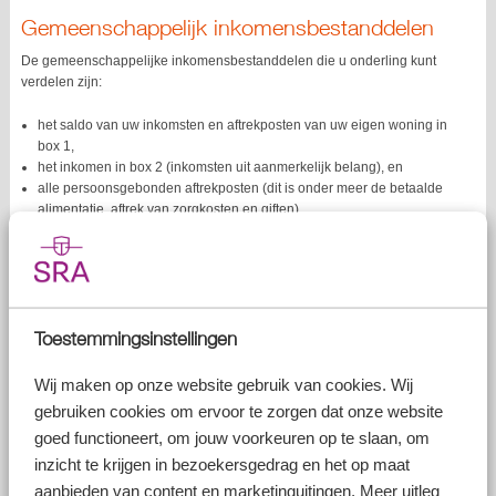
Gemeenschappelijk inkomensbestanddelen
De gemeenschappelijke inkomensbestanddelen die u onderling kunt
verdelen zijn:
het saldo van uw inkomsten en aftrekposten van uw eigen woning in
box 1,
het inkomen in box 2 (inkomsten uit aanmerkelijk belang), en
alle persoonsgebonden aftrekposten (dit is onder meer de betaalde
alimentatie, aftrek van zorgkosten en giften).
Verdeling inkomen box 3
Naast de gemeenschappelijke inkomensbestanddelen mag u ook het
inkomen in box 3 onderling verdelen met uw fiscale partner.
Toestemmingsinstellingen
Let op!
Wij maken op onze website gebruik van cookies. Wij
Verdeelt u niet, dan worden de gemeenschappelijke
inkomensbestanddelen en het inkomen in box 3 voor
gebruiken cookies om ervoor te zorgen dat onze website
de helft aan u en voor de andere helft aan uw partner
goed functioneert, om jouw voorkeuren op te slaan, om
toegerekend. Dit is niet altijd voordelig, dus kunt u het
inzicht te krijgen in bezoekersgedrag en het op maat
beste zelf voor een optimale verdeling kiezen, waarbij u
aanbieden van content en marketinguitingen. Meer uitleg
samen zo min mogelijk belasting betaalt.