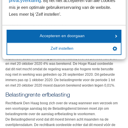
privacyverklaring
. Bij het niet accepteren van alle cookies
rente is dus niet te hoog volgens de Hoge Raad.
mis je een optimale gebruikerservaring van de website.
Lees meer bij ‘Zelf instellen’.
Op 10 april 2026 verwees de Hoge Raad nogmaals naar de uitspraak
van 16 januari 2026 en oordeelde dat de belastingrente op een aanslag
IB van minimaal 4% niet onevenredig is.
Accepteren en doorgaan
De belastingplichtige in deze casus kreeg op een ander punt wel gelijk
van de Hoge Raad. De belastingrente bedroeg een tijdje 0,01% in
verband met de coronacrisis, maar was per 1 oktober 2020 weer
Zelf instellen
verhoogd naar 4%. De belastingrente was bij beschikking van 26
september 2020 in rekening gebracht, waarbij over de periode van 1 tot
en met 20 oktober 2020 4% was berekend. De Hoge Raad oordeelde
dat dit niet mocht omdat de regeling waarop die hogere rente berustte
nog niet in werking was getreden op 26 september 2020. Dit gebeurde
immers pas op 1 oktober 2020. De belastingrente voor de periode 1 tot
en met 20 oktober 2020 moest daarom berekend worden tegen 0,01%.
Belastingrente erfbelasting
Rechtbank Den Haag boog zich over de vraag wanneer een verzoek om
een voorlopige aanslag bij de Belastingdienst binnen moet zijn om
belastingrente over de aanslag erfbelasting te voorkomen.
De Belastingdienst vond dat dit moest binnen acht maanden na de
overlijdensdatum. De rechtbank oordeelde echter dat dit moest vóór de