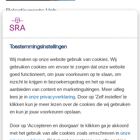
Belastingrente Vpb
Op 16 januari 2026 oordeelde de Hoge Raad dat de belastingrente die
vanaf 2022 berekend werd op een aanslag vennootschapsbelasting
(Vpb) te hoog was. Er was strijd met het evenredigheidsbeginsel en het
gelijkheidsbeginsel omdat er geen goede rechtvaardiging was om bij de
Vpb een hogere rente te berekenen dan bij andere belastingen,
Toestemmingsinstellingen
waaronder de IB.
Wij maken op onze website gebruik van cookies. Wij
gebruiken cookies om ervoor te zorgen dat onze website
goed functioneert, om jouw voorkeuren op te slaan, om
Let op!
Inmiddels berekent de Belastingdienst, conform het
inzicht te krijgen in bezoekersgedrag en het op maat
oordeel van de Hoge Raad, over aanslagen Vpb
aanbieden van content en marketinguitingen. Meer uitleg
hetzelfde rentepercentage als over aanslagen IB.
lees je in
onze privacyverklaring
. Door op ’Zelf instellen’ te
klikken kun je meer lezen over de cookies die wij gebruiken
en kun je jouw voorkeuren opslaan.
Belastingrente IB
Door op ’Accepteren en doorgaan' te klikken ga je akkoord
In de uitspraak van 16 januari 2026 gaf de Hoge Raad al aan dat bij de
belastingrente op een aanslag IB geen sprake is van strijd met het
met het gebruik van alle cookies zoals omschreven in
onze
evenredigheidsbeginsel, het gelijkheidsbeginsel of Europees recht. Die