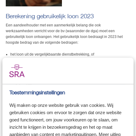
Berekening gebruikelijk loon 2023
Een aandeelhouder met een aanmerkelijk belang die ook
werkzaamheden verricht voor de bv (waaronder de dga) moet een
gebruikelijk loon ontvangen. Het gebruikelijk loon bedraagt in 2023 het
hoogste bedrag van de volgende bedragen:
het loon uit de vergelijkbaarste dienstbetrekking, of
het loon van de meest verdienende werknemer van de bv, of
€ 51.000.
Tip!
Onder bepaalde voorwaarden kan het gebruikelijk loon
Toestemmingsinstellingen
lager zijn. De bewijslast hiervan ligt wel bij uw bv.
Wij maken op onze website gebruik van cookies. Wij
Verdwijnen doelmatigheidsmarge
gebruiken cookies om ervoor te zorgen dat onze website
goed functioneert, om jouw voorkeuren op te slaan, om
In het Belastingplan 2023 is het verdwijnen van de
inzicht te krijgen in bezoekersgedrag en het op maat
doelmatigheidsmarge opgenomen. Waar u in 2022 nog rekening mag
houden met 75% van het loon uit de vergelijkbaarste dienstbetrekking,
aanbieden van content en marketinguitingen. Meer uitleg