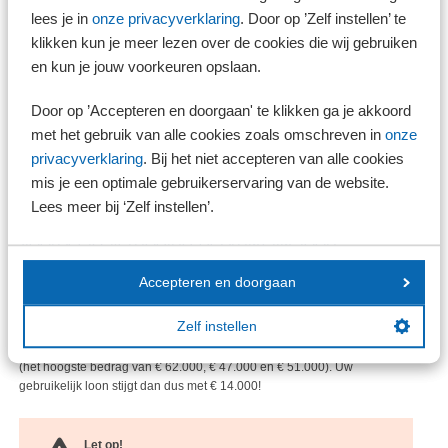
wordt dit vanaf 2023 100% van dat loon. Deze wijziging, tezamen met
lees je in
onze privacyverklaring
. Door op ’Zelf instellen’ te
de verhoging van het normbedrag van € 48.000 in 2022 naar € 51.000
klikken kun je meer lezen over de cookies die wij gebruiken
in 2023, kan betekenen dat uw loon omhoog moet om nog gebruikelijk
en kun je jouw voorkeuren opslaan.
te zijn.
Door op ’Accepteren en doorgaan' te klikken ga je akkoord
Let op!
met het gebruik van alle cookies zoals omschreven in
onze
De Tweede Kamer gaat al akkoord met de verdwijning
privacyverklaring
. Bij het niet accepteren van alle cookies
van de doelmatigheidsmarge. De Eerste Kamer stemt
mis je een optimale gebruikerservaring van de website.
hierover medio december 2022.
Lees meer bij ‘Zelf instellen’.
Voorbeeld verhoging gebruikelijk loon
Stel: in 2022 en 2023 bedraagt het loon uit de vergelijkbaarste
Accepteren en doorgaan
dienstbetrekking € 62.000 en het loon van de meest verdienende
werknemer € 47.000. Het gebruikelijk loon in 2022 bedraagt dan €
Zelf instellen
48.000 (het hoogste bedrag van 75% van € 62.000 = € 46.500, € 47.000
en € 48.000). Het gebruikelijk loon in 2023 bedraagt echter € 62.000
(het hoogste bedrag van € 62.000, € 47.000 en € 51.000). Uw
gebruikelijk loon stijgt dan dus met € 14.000!
Let op!