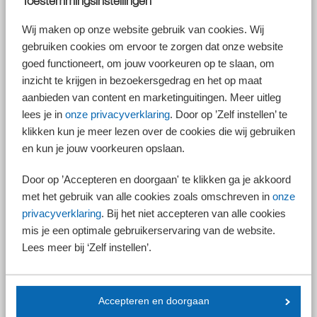
Toestemmingsinstellingen
Beslist de Hoge Raad straks dat het recht op een LKV toch over kan
gaan op de nieuwe werkgever, dan heeft u mogelijk alsnog toch recht op
Wij maken op onze website gebruik van cookies. Wij
LKV. Om die rechten veilig te stellen, kunt u het volgende doen:
gebruiken cookies om ervoor te zorgen dat onze website
beoordeel voor welke werknemers op het moment van overgang van
goed functioneert, om jouw voorkeuren op te slaan, om
de onderneming een doelgroepverklaring aanwezig was,
inzicht te krijgen in bezoekersgedrag en het op maat
beoordeel of nog wordt voldaan aan de voorwaarden voor
aanbieden van content en marketinguitingen. Meer uitleg
toepassing van het LKV, en
bewaar die doelgroepverklaring of een kopie daarvan bij uw
lees je in
onze privacyverklaring
. Door op ’Zelf instellen’ te
loonadministratie.
klikken kun je meer lezen over de cookies die wij gebruiken
2023
en kun je jouw voorkeuren opslaan.
Is in 2023 nog aan de voorwaarden voor toepassing van het LKV
Door op ’Accepteren en doorgaan' te klikken ga je akkoord
voldaan en is het vinkje voor het LKV niet aangezet? Dan moet een
met het gebruik van alle cookies zoals omschreven in
onze
correctiebericht ingezonden worden waarin alsnog het LKV wordt
aangevraagd.
privacyverklaring
. Bij het niet accepteren van alle cookies
mis je een optimale gebruikerservaring van de website.
Lees meer bij ‘Zelf instellen’.
Let op!
Het insturen van deze correctieberichten voor het jaar
2023 kan nog maar tot en met 1 mei 2024!
Accepteren en doorgaan