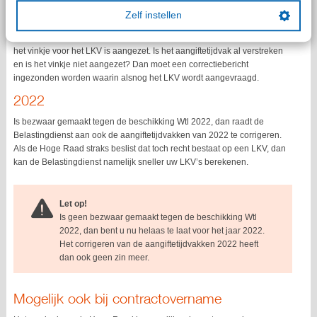
2024
Zelf instellen
Wordt in 2024 nog aan de voorwaarden voor toepassing van het LKV
voldaan, zorg dan in ieder geval dat in de aangifte loonheffingen 2024
het vinkje voor het LKV is aangezet. Is het aangiftetijdvak al verstreken
en is het vinkje niet aangezet? Dan moet een correctiebericht
ingezonden worden waarin alsnog het LKV wordt aangevraagd.
2022
Is bezwaar gemaakt tegen de beschikking Wtl 2022, dan raadt de
Belastingdienst aan ook de aangiftetijdvakken van 2022 te corrigeren.
Als de Hoge Raad straks beslist dat toch recht bestaat op een LKV, dan
kan de Belastingdienst namelijk sneller uw LKV’s berekenen.
Let op!
Is geen bezwaar gemaakt tegen de beschikking Wtl
2022, dan bent u nu helaas te laat voor het jaar 2022.
Het corrigeren van de aangiftetijdvakken 2022 heeft
dan ook geen zin meer.
Mogelijk ook bij contractovername