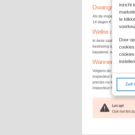
inzicht 
Dwangsom
marketin
Als de inspecteur na twe
te klikk
14 dagen € 35 per dag en
voorkeu
Welke datum is
Door op 
In deze zaak had de insp
beslissing was echter 16
cookies
bepalend, was de inspecte
cookies 
Wanneer beken
instellen
Volgens de rechtbank Zee
inspecteur bekend is gem
precies na twee weken was
Zelf 
inspecteur hoefde dan oo
Let op!
Ook het feit 