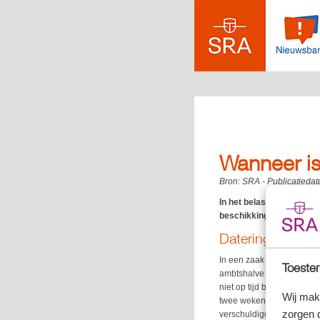
Wanneer is
Bron:
SRA
- Publicatieda
In het belastingrecht we
beschikking van de inspe
Datering na on
In een zaak die speelde 
Toestem
ambtshalve vermindering 
niet op tijd besliste, ste
Wij mak
twee weken om te beslisse
zorgen 
verschuldigd.