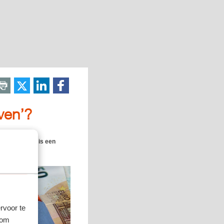
ven’?
zien. Wanneer is een
rvoor te
 om