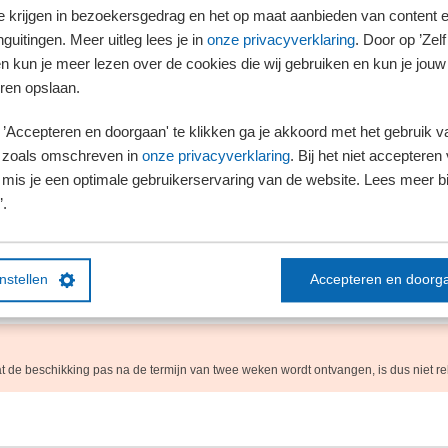
te krijgen in bezoekersgedrag en het op maat aanbieden van content 
guitingen. Meer uitleg lees je in
onze privacyverklaring
. Door op ’Zelf 
e weken nog niet beslist heeft, bedraagt de dwangsom de eerste 14 dagen € 23 pe
en kun je meer lezen over de cookies die wij gebruiken en kun je jouw
 de daarop volgende 14 dagen € 45 per dag. Een dwangsom kan dus oplopen tot 
ren opslaan.
 bepalend?
’Accepteren en doorgaan' te klikken ga je akkoord met het gebruik va
ecteur precies twee weken na de ingebrekestelling zijn beslissing aan belanghe
 dagen na ontvangst van de ingebrekestelling gedateerd. Volgens de belastingplic
 zoals omschreven in
onze privacyverklaring
. Bij het niet accepteren 
ur dus twee dagen te laat met zijn beslissing en had hij dus recht op een dwangs
mis je een optimale gebruikerservaring van de website. Lees meer bij
dgemaakt?
’.
land-West-Brabant is met betrekking tot een dwangsom echter van belang wannee
aakt. Dit bekendmaken kan door toezending of uitreiking van de beschikking. Onom
 gebeurd, dus nog net op tijd. Dat de beschikking een latere datum bevatte, deed 
instellen
Accepteren en doorg
k geen dwangsom te betalen.
dat de beschikking pas na de termijn van twee weken wordt ontvangen, is dus niet re