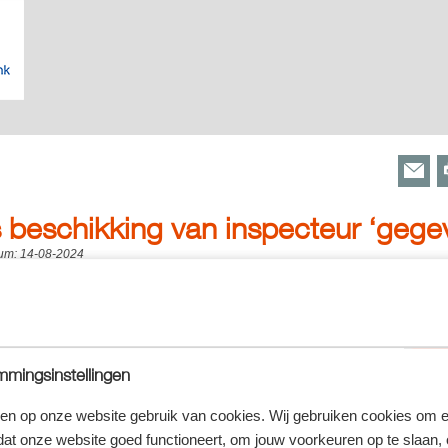
 beschikking van inspecteur ‘gege
tum:
14-08-2024
rken termijnen erg nauw. Eén dag te laat en u kunt zomaar een boete tegemoet 
cteur feitelijk ‘gegeven’, ofwel, welke datum is bepalend?
tvangstdatum
voor de rechtbank Zeeland-West-Brabant had een belastingplichtige om
mingsinstellingen
van zijn aanslagen inkomstenbelasting verzocht. Omdat de inspecteur
lde de belastingplichtige hem in gebreke. De inspecteur heeft dan nog
en op onze website gebruik van cookies. Wij gebruiken cookies om e
n. Doet hij dit niet, dan is hij automatisch een dwangsom
dat onze website goed functioneert, om jouw voorkeuren op te slaan,