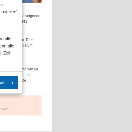
en
instellen’
r dag, de daarop volgende
maximaal € 1.442.
n alle
bbende gezonden. Deze
htige was deze datum
van alle
om.
 ‘Zelf
r de beschikking van de
streden was dat dit
niet ter zake. De
aan
levant.