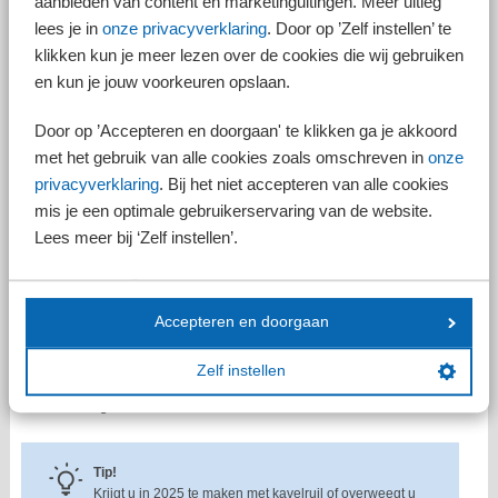
aanbieden van content en marketinguitingen. Meer uitleg
vrijstelling heeft momenteel ook betrekking op gebouwen die zich op de
lees je in
onze privacyverklaring
. Door op ’Zelf instellen’ te
percelen grond bevinden.
klikken kun je meer lezen over de cookies die wij gebruiken
Wijzigingen
en kun je jouw voorkeuren opslaan.
De wijziging van de vrijstelling per 2025 betreft onder meer de uitsluiting
van woningen, met uitzondering van agrarische bedrijfswoningen.
Door op ’Accepteren en doorgaan' te klikken ga je akkoord
Verder is de vrijstelling voortaan alleen nog maar van toepassing als de
met het gebruik van alle cookies zoals omschreven in
onze
verkregen opstallen agrarisch worden gebruikt. Voor toepassing van de
privacyverklaring
. Bij het niet accepteren van alle cookies
vrijstelling is vanaf 2025 ook vereist dat het bedrijfsmatig gebruik van de
mis je een optimale gebruikerservaring van de website.
opstallen tenminste tien jaar wordt voortgezet. Deze eis geldt ook voor
de agrarische bedrijfswoning.
Lees meer bij ‘Zelf instellen’.
Uitzonderingen
De wijzigingen kennen ook enkele uitzonderingen. Zo blijft de vrijstelling
Accepteren en doorgaan
van toepassing als een opstal door overheidsingrijpen aan de landbouw
wordt onttrokken met het oog op het ontwikkelen en in stand houden van
de natuur en het landschap. Verder geldt voor onbebouwde grond de
Zelf instellen
landbouweis niet. Dit betekent dat ook de voortzettingseis van tien jaar
hiervoor niet geldt.
Tip!
Krijgt u in 2025 te maken met kavelruil of overweegt u