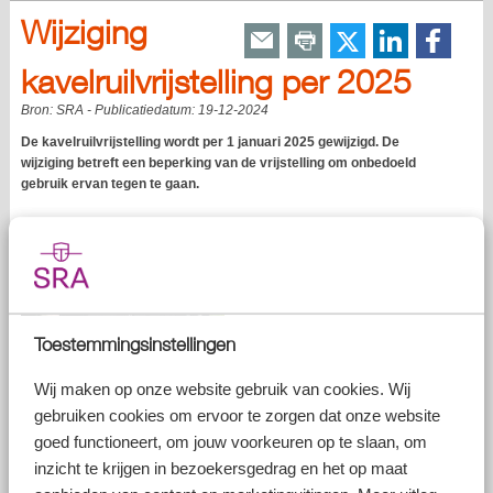
Wijziging
kavelruilvrijstelling per 2025
Bron:
SRA
- Publicatiedatum:
19-12-2024
De kavelruilvrijstelling wordt per 1 januari 2025 gewijzigd. De
wijziging betreft een beperking van de vrijstelling om onbedoeld
gebruik ervan tegen te gaan.
Toestemmingsinstellingen
Kavelruilvrijstelling
Wij maken op onze website gebruik van cookies. Wij
gebruiken cookies om ervoor te zorgen dat onze website
De kavelruilvrijstelling komt er in het kort op neer dat geen
goed functioneert, om jouw voorkeuren op te slaan, om
overdrachtsbelasting verschuldigd is als percelen grond worden geruild
teneinde een landelijk gebied beter in te richten. Via kavelruil kan grond
inzicht te krijgen in bezoekersgedrag en het op maat
bijvoorbeeld beter toegankelijk worden gemaakt voor agrariërs. De