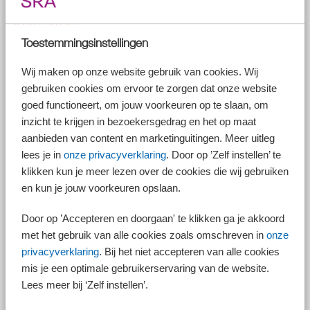
Kerstarrest
Toestemmingsinstellingen
De Hoge Raad oordeelde in 2021 in het kerstarrest dat de forfaitaire
box 3-heffing vanaf 2017 in strijd is met het Europees recht. De
Wij maken op onze website gebruik van cookies. Wij
Hoge Raad bood in die casus rechtsherstel door aan te sluiten bij
het werkelijke rendement. Alle bezwaarschriften die meeliepen in de
gebruiken cookies om ervoor te zorgen dat onze website
massaalbezwaarprocedure werden vervolgens in een collectieve
goed functioneert, om jouw voorkeuren op te slaan, om
uitspraak op bezwaar op 4 februari 2022 gegrond verklaard.
inzicht te krijgen in bezoekersgedrag en het op maat
Hierdoor kwamen die aanslagen allemaal onherroepelijk vast te
aanbieden van content en marketinguitingen. Meer uitleg
staan. Een beroep bij de rechter was daarna niet meer mogelijk.
lees je in
onze privacyverklaring
. Door op ’Zelf instellen’ te
Andere verdeling box 3-inkomen partners
klikken kun je meer lezen over de cookies die wij gebruiken
Fiscale partners kunnen hun box 3-inkomen in de aangifte onderling
en kun je jouw voorkeuren opslaan.
verdelen. In de wet is opgenomen dat een andere verdeling alleen kan
tot het moment waarop de beide aanslagen onherroepelijk vaststaan.
Door op ’Accepteren en doorgaan' te klikken ga je akkoord
Aanslagen uit de massaalbezwaarprocedure kwamen op 4 februari
met het gebruik van alle cookies zoals omschreven in
onze
2022 onherroepelijk vast te staan. Op grond van de wet was het daarom
privacyverklaring
. Bij het niet accepteren van alle cookies
niet meer mogelijk om de verdeling van het box 3-inkomen na 4 februari
2022 aan te passen.
mis je een optimale gebruikerservaring van de website.
Lees meer bij ‘Zelf instellen’.
De Belastingdienst stuurde echter pas ná 4 februari 2022 de nieuwe
berekeningen van het box 3-inkomen op basis van het rechtsherstel.