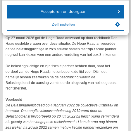
Met dit nieuwe box 3-inkomen zou in bepaalde situaties een andere
verdeling van het box 3-inkomen optimaler kunnen zijn. De
Accepteren en doorgaan
Belastingdienst stond dit echter niet meer toe, omdat de aanslagen op 4
februari 2022 onherroepelijk vast waren komen te staan.
Zelf instellen
Oordeel Hoge Raad
Op 27 maart 2026 gaf de Hoge Raad antwoord op door rechtbank Den
Haag gestelde vragen over deze situatie. De Hoge Raad antwoordde
dat de belastingplichtige in zo’n situatie samen met zijn fiscale partner
nog wel kan kiezen voor een andere verdeling van het box 3-inkomen.
De belastingplichtige en zijn fiscale partner hebben daar, naar het
oordeel van de Hoge Raad, niet onbeperkt de tijd voor. Dit moet
namelijk binnen zes weken na de beschikking waarin de
Belastingdienst de aanslag verminderde als gevolg van het toegepast
rechtsherstel.
Voorbeeld
De Belastingdienst deed op 4 februari 2022 de collectieve uitspraak op
bezwaar. De aangifte inkomstenbelasting 2019 werd door de
Belastingdienst bijvoorbeeld op 20 juli 2022 bij beschikking verminderd
als gevolg van het toegepaste rechtsherstel. U kon daarna nog binnen
zes weken na 20 juli 2022 samen met uw fiscale partner verzoeken om