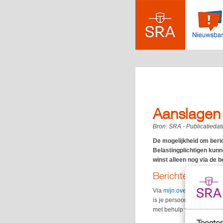
Aanslagen 
Bron:
SRA
- Publicatieda
De mogelijkheid om beric
Belastingplichtigen kunn
winst alleen nog via de 
Berichtenbox
Via
mijn.overheid.nl
kun je
is je persoonlijke digital
met behulp van de app Be