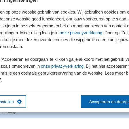
mingsinstellingen
en op onze website gebruik van cookies. Wij gebruiken cookies om e
dat onze website goed functioneert, om jouw voorkeuren op te slaan,
te krijgen in bezoekersgedrag en het op maat aanbieden van content 
ven een email te willen ontvangen als er nieuwe post in je berichtenbox is bezorg
 nog ongelezen post in je berichtenbox zit.
guitingen. Meer uitleg lees je in
onze privacyverklaring
. Door op ’Zelf 
en kun je meer lezen over de cookies die wij gebruiken en kun je jouw
ren opslaan.
’Accepteren en doorgaan' te klikken ga je akkoord met het gebruik va
 aangeven van welke organisaties je de post digitaal wilt ontvangen. Vanaf 8 dece
 zoals omschreven in
onze privacyverklaring
. Bij het niet accepteren 
at je de uitnodiging tot het doen van aangifte IB alleen digitaal van de Belastingd
mis je een optimale gebruikerservaring van de website. Lees meer bij
dit ook voor de voorlopige en definitieve aangifte IB niet-winst. De uitbreiding me
tale berichtenverkeer van de Belastingdienst digitaal te versturen.
’.
instellen
Accepteren en doorg
emaakte keuze kan altijd worden herzien, zodat je vanaf dat moment de post van 
r ontvangt.