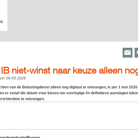
IB niet-winst naar keuze alleen nog
tum:
06-05-2026
hten van de Belastingdienst alleen nog digitaal te ontvangen, is per 1 mei 2026 
en er vanaf die datum voor kiezen om voorlopige én definitieve aanslagen inkom
berichtenbox te ontvangen.
 met behulp van DigiD toegang krijgen tot je berichtenbox. Dit
e brievenbus voor post van de overheid. Toegang is ook mogelijk
richtenbox.