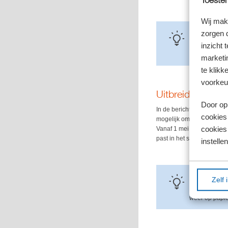
Toestem
Wij mak
zorgen 
Tip!
inzicht 
Je kunt aange
krijgen als er
marketin
te klikk
voorkeu
Uitbreiding
Door op 
In de berichtenbox kun je
cookies
mogelijk om aan te geven d
cookies 
Vanaf 1 mei 2026 kan dat 
past in het streven het to
instellen
Tip!
Zelf 
Een eenmaal g
weer op papie